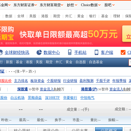
基金网
东方财富证券
东方财富期货
妙想
Choice数据
股吧
情
|
数据
|
全球
|
美股
|
港股
|
期货
|
外汇
|
黄金
|
银行
|
基金
|
理财
|
保
全球财经快讯
数据中心
手机站
客户端
C
行
|
新股
|
基金
|
港股
|
美股
|
期货
|
外汇
|
黄金
|
自选股
|
自选基金
深证
：
-
-
-
(涨:
-
平:
-
跌:
-
)
H股比价
主力排名
板块资金
个股研报
行业研报
盈利预测
千股千评
年报季报
万
|
深股通
暂停
资金流入
0.00
万
|
港股通(沪)
暂停
资金流入
0.00
钢股份
白云机场
景顺鼎益
深100ETF
华夏银行
中恒电气
国一重
中航精机
江铃汽车
--
--
成交额：
--
成交量：
--
(手)
昨收:
--
最高:
--
最低:
--
换手:
--
市盈:
--
量比:
--
振幅:
--
析
核心题材
资讯公告
公司大事
公司概况