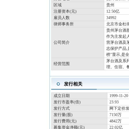
区域
贵州
注册资本(元)
12.50亿
雇员人数
34992
律师事务所
北京市金杜
贵州茅台酒股
作为主发起
公司简介
营茅台酒及
志保护产品,
榜”显示,是
茅台酒及系
经营范围
理、住宿、
发行相关
成立日期
1999-11-20
发行市盈率(倍)
23.93
发行方式
网下定价
发行量(股)
7150万
发行费用(元)
4842万
募集资金净额(元)
22.02亿