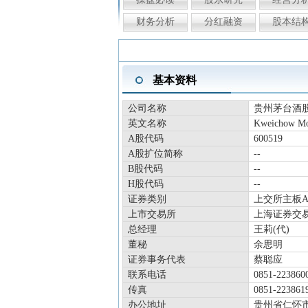
财务分析
分红融资
股本结
基本资料
公司名称
贵州茅台酒
英文名称
Kweichow Mou
A股代码
600519
A股扩位简称
--
B股代码
--
H股代码
--
证券类别
上交所主板
上市交易所
上海证券交
总经理
王莉(代)
董秘
余思明
证券事务代表
蔡聪应
联系电话
0851-223860
传真
0851-223861
办公地址
贵州省仁怀