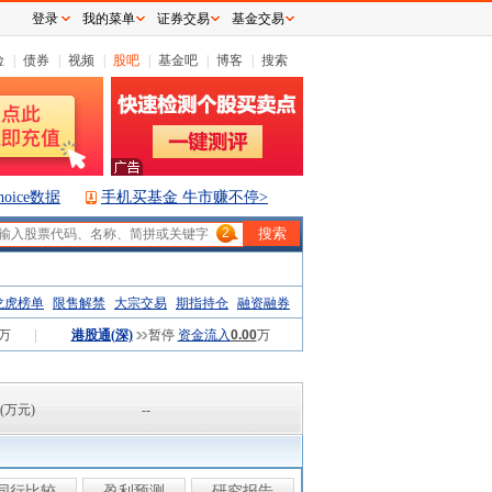
登录
我的菜单
证券交易
基金交易
险
|
债券
|
视频
|
股吧
|
基金吧
|
博客
|
搜索
hoice数据
手机买基金 牛市赚不停>
2
龙虎榜单
限售解禁
大宗交易
期指持仓
融资融券
万
|
港股通(深)
暂停
资金流入
0.00
万
(万元)
--
同行比较
盈利预测
研究报告