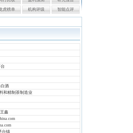
龙虎榜单
机构评级
智能点评
茅台
-白酒
饮料和精制茶制造业
,王鑫
hina.com
na.com
茅台镇