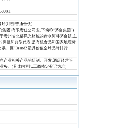
0580XT
所(特殊普通合伙)
厂(集团)有限责任公司(以下简称“茅台集团”)
于贵州省北部风光旖旎的赤水河畔茅台镇,主
的鼻祖和典型代表,是有机食品和国家地理标
易。据“BrandZ最具价值全球品牌排行
息产业相关产品的研制、开发;酒店经营管
业务。(具体内容以工商核定登记为准)