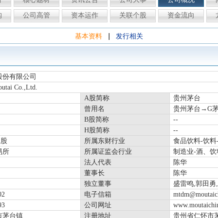
构
公司高管
资本运作
关联个股
资金流向
|
基本资料
发行相关
股份有限公司
tai Co.,Ltd.
A股简称
贵州茅台
曾用名
贵州茅台→G
B股简称
--
H股简称
--
A股
所属东财行业
食品饮料-饮料
易所
所属证监会行业
制造业-酒、
法人代表
陈华
董事长
陈华
独立董事
盛雷鸣,郭田勇
02
电子信箱
mtdm@moutaic
93
公司网址
www.moutaichi
市茅台镇
注册地址
贵州省仁怀市