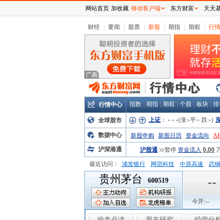
网站首页
加收藏
移动客户端
东方财富
天天
财经
|
要闻
|
股票
|
新股
|
期指
|
期权
|
行
指数
|
期指
|
期权
|
个股
|
板块
|
排
行情中心
上证
：
-
-
-
(涨:
-
平:
-
跌:
-
)
全球股市
数据中心
新股申购
新股日历
资金流向
A
沪深港通
沪股通
暂停
资金流入
0.00
最近访问：
浦发银行
网宿科技
中原高速
武
贵州茅台
弘业股份
富临运业
隆基机械
中
--
600519
今开:
--
操盘必读
股东研究
经营分