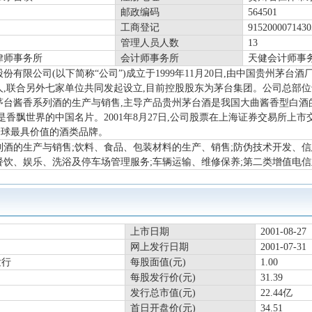
邮政编码
564501
工商登记
915200007143
管理人员人数
13
律师事务所
会计师事务所
天健会计师事务
份有限公司(以下简称“公司”)成立于1999年11月20日,由中国贵州茅台酒
人,联合另外七家单位共同发起设立,目前控股股东为茅台集团。公司总部位
茅台酱香系列酒的生产与销售,主导产品贵州茅台酒是我国大曲酱香型白酒
是香飘世界的中国名片。2001年8月27日,公司股票在上海证券交易所上市交
全球最具价值的酒类品牌。
列酒的生产与销售;饮料、食品、包装材料的生产、销售;防伪技术开发、信
餐饮、娱乐、洗浴及停车场管理服务;车辆运输、维修保养;第二类增值电信
上市日期
2001-08-27
网上发行日期
2001-07-31
发行
每股面值(元)
1.00
每股发行价(元)
31.39
发行总市值(元)
22.44亿
首日开盘价(元)
34.51