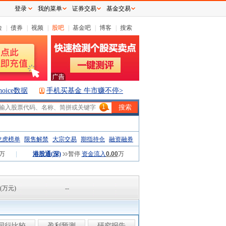
登录
我的菜单
证券交易
基金交易
险
|
债券
|
视频
|
股吧
|
基金吧
|
博客
|
搜索
hoice数据
手机买基金 牛市赚不停>
1
龙虎榜单
限售解禁
大宗交易
期指持仓
融资融券
万
|
港股通(深)
暂停
资金流入
0.00
万
(万元)
--
同行比较
盈利预测
研究报告