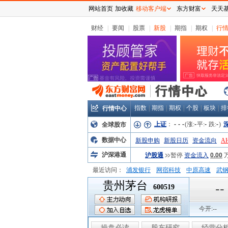
网站首页
加收藏
移动客户端
东方财富
天天
财经
|
要闻
|
股票
|
新股
|
期指
|
期权
|
行
指数
|
期指
|
期权
|
个股
|
板块
|
排
行情中心
上证
：
-
-
-
(涨:
-
平:
-
跌:
-
)
全球股市
数据中心
新股申购
新股日历
资金流向
A
沪深港通
沪股通
暂停
资金流入
0.00
最近访问：
浦发银行
网宿科技
中原高速
武
贵州茅台
弘业股份
富临运业
隆基机械
中
--
600519
今开:
--
操盘必读
股东研究
经营分