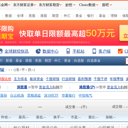
基金网
东方财富证券
东方财富期货
妙想
Choice数据
股吧
情
|
数据
|
全球
|
美股
|
港股
|
期货
|
外汇
|
黄金
|
银行
|
基金
|
理财
|
保
全球财经快讯
数据中心
手机站
客户端
C
行
|
新股
|
基金
|
港股
|
美股
|
期货
|
外汇
|
黄金
|
自选股
|
自选基金
深证
：
-
-
-
(涨:
-
平:
-
跌:
-
)
H股比价
主力排名
板块资金
个股研报
行业研报
盈利预测
千股千评
年报季报
万
|
深股通
暂停
资金流入
0.00
万
|
港股通(沪)
暂停
资金流入
0.00
钢股份
白云机场
景顺鼎益
深100ETF
华夏银行
中恒电气
国一重
中航精机
江铃汽车
--
--
成交额：
--
成交量：
--
(手)
昨收:
--
最高:
--
最低:
--
换手:
--
市盈:
--
量比:
--
振幅:
--
析
核心题材
资讯公告
公司大事
公司概况