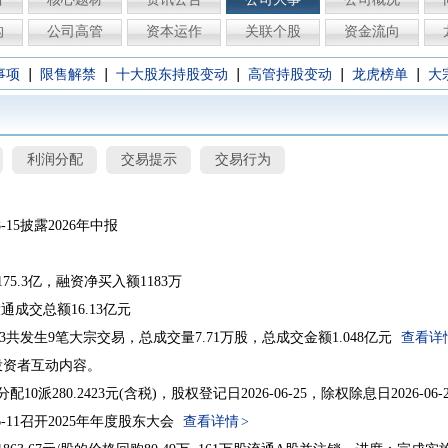
构
公司高管
资本运作
关联个股
资金流向
|
|
|
|
|
事项
限售解禁
十大股东持股变动
高管持股变动
龙虎榜单
大
利润分配
交易提示
交易行为
08-15披露2026年中报
75.3亿，融资净买入额1183万
沪股通成交总额16.13亿元
08-03共发生9笔大宗交易，总成交量7.71万股，总成交金额1.048亿元
查看详
投资者互动内容。
分配10派280.2423元(含税)，股权登记日2026-06-25，除权除息日2026-06-
06-11召开2025年年度股东大会
查看详情