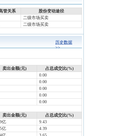
领先地位,公司拟与控股股
高管关系
股份变动途径
下同),其中公司以货币
人
二级市场买卖
人
二级市场买卖
资5.1亿元(占股51%)。
查看详情
历史数据
>>
同类事件
户，变动幅度3.13%
卖出金额(元)
占总成交比(%)
同类事件
0.00
20
查看详情
0.00
0.00
0.00
0.00
卖出金额(元)
占总成交比(%)
69亿
9.43
25亿
4.39
04亿
3.65