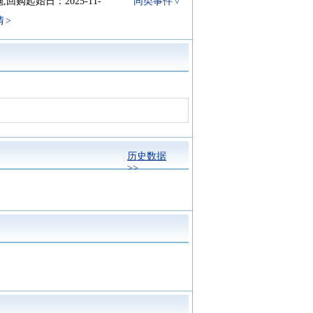
回购起始日：2025-11-
同类事件
情
户，变动幅度-4.98%
同类事件
市公司股东的净利润(预披
同类事件
历史数据
万股，变动数量占流通股比例
同类事件
>>
19
查看详情
同类事件
同类事件