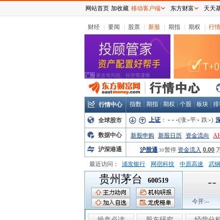
网站首页
加收藏
移动客户端
东方财富
天天
财经
|
要闻
|
股票
|
新股
|
期指
|
期权
|
行
指数
|
期指
|
期权
|
个股
|
板块
|
排
行情中心
上证
：
-
-
-
(涨:
-
平:
-
跌:
-
)
全球股市
数据中心
新股申购
新股日历
资金流向
A
沪深港通
沪股通
暂停
资金流入
0.00
最近访问：
浦发银行
网宿科技
中原高速
武
贵州茅台
弘业股份
富临运业
隆基机械
中
--
600519
今开:
--
操盘必读
股东研究
经营分