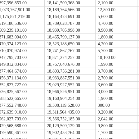
897,396,853.00
18,141,509,368.00
2,100.00
1,073,767,901.00
18,189,764,566.00
12,800.00
1,175,871,219.00
18,164,473,691.00
5,600.00
519,186,536.00
18,789,628,787.00
4,700.00
609,239,101.00
18,939,705,998.00
8,900.00
371,683,004.00
18,465,799,137.00
1,800.00
470,374,123.00
18,523,188,650.00
4,200.00
610,070,974.00
18,741,867,767.00
5,700.00
247,795,703.00
18,871,274,257.00
10,100.00
249,012,834.00
18,767,640,676.00
1,990.00
377,464,674.00
18,803,756,281.00
3,700.00
456,371,134.00
18,933,887,551.00
2,700.00
352,827,727.00
19,029,927,552.00
3,600.00
536,825,567.00
18,966,526,951.00
3,000.00
588,522,665.00
19,160,904,254.00
1,900.00
377,552,748.00
19,308,119,628.00
300.00
972,639,910.00
19,311,564,435.00
9,200.00
962,027,703.00
19,566,752,185.00
2,042.00
429,568,688.00
20,129,509,129.00
9,800.00
479,590,361.00
19,902,433,764.00
1,700.00