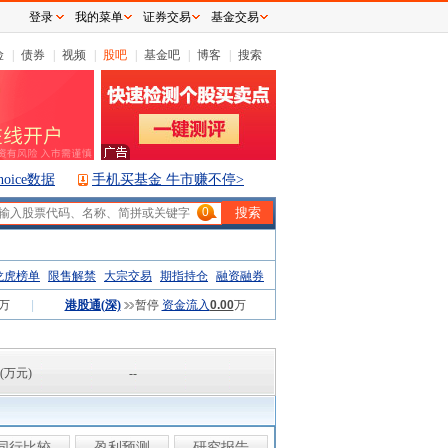
登录
我的菜单
证券交易
基金交易
险
|
债券
|
视频
|
股吧
|
基金吧
|
博客
|
搜索
hoice数据
手机买基金 牛市赚不停>
0
龙虎榜单
限售解禁
大宗交易
期指持仓
融资融券
万
|
港股通(深)
暂停
资金流入
0.00
万
(万元)
--
同行比较
盈利预测
研究报告