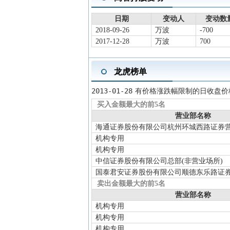
2025-08-13
中报披露
2025年
2025-07-23
资本运作
为强化企
日期
变动人
变动数量
东茅台集
2018-09-26
万波
-700
2017-12-28
万波
700
+实物(实
2025-06-25
分红送转
2024年度
龙虎榜单
2025-05-19
股东大会
于2025-
2025-04-30
一季报披露
2025年
2013-01-28
有价格涨跌幅限制的日收盘价
2025-04-03
年报披露
2024年
买入金额最大的前5名
2025-04-03
股东户数
营业部名称
截止2024
海通证券股份有限公司杭州环城西路证券
2024-12-19
分红送转
2024三季
机构专用
2024-11-27
股东大会
于2024
机构专用
2024-10-26
三季报披露
2024年
中信证券股份有限公司总部(非营业场所)
国泰君安证券股份有限公司顺德东乐路证
2024-08-09
中报披露
2024年
卖出金额最大的前5名
营业部名称
机构专用
机构专用
机构专用