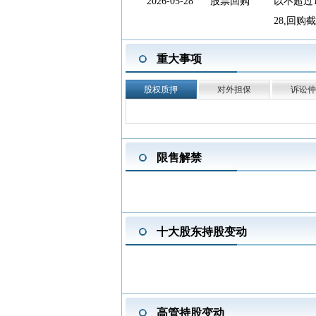
2026-05-28
股票回购
以不超过1
28,回购
2026-04-25
一季报披露
2026年
重大事项
2026-04-25
股东户数
截止2026
2026-04-17
年报披露
2025年
股权质押
对外担保
诉讼仲
2026-04-17
分红送转
2026
露)
查看
2026-03-13
新增概念
2026-
限售解禁
2025-12-30
股东增持
中国贵州茅
0.10%，
2025-12-18
分红送转
2025三季
2025-11-28
股东大会
于2025
十大股东持股变动
2025-11-28
法定代表人变
2025-
更
2025-11-28
董事长变更
2025-
2025-10-30
三季报披露
2025年
高管持股变动