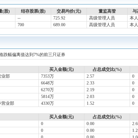
中报归属净利润454亿元，同比增长8.89%，基本每股收益36.18元
业科技创新主体地位,坚定不移推动科技创新发展,始终保持行业科研领域
(股)
结存股票(股)
交易均价(元)
董监高管
与
团共同出资成立研究院公司。研究院公司注册资本金为10亿元(人民币,币种
--
725.92
高级管理人员
本
700
689.00
高级管理人员
本
验仪器)形式出资4.9亿元(占股49%),茅台集团以货币+实物(科技大楼)形式出
分配10派276.73元(含税)，股权登记日2025-06-25，除权除息日2025-06-26
05-19召开2024年年度股东大会
查看详情
一季报归属净利润268.5亿元，同比增长11.56%，基本每股收益21.38元
格跌幅偏离值达到7%的前三只证券
年报归属净利润862.3亿元，同比增长15.38%，基本每股收益68.64元
-12-31，公司A股股东户数为207894户，较上期（2024-09-30）增加6312
买入金额(元)
占总成交比(%)
营业部
7353万
2.57
0
度分配10派238.82元(含税)，股权登记日2024-12-19，除权除息日2024-12-
6648万
2.33
0
-11-27召开2024年第一次临时股东大会
查看详情
6270万
2.19
0
三季报归属净利润608.3亿元，同比增长15.04%，基本每股收益48.42元
5814万
2.03
0
券营业部
4330万
1.52
0
中报归属净利润417亿元，同比增长15.88%，基本每股收益33.19元
买入金额(元)
占总成交比(%)
0
0.00
2.
0
0.00
1.
0
0.00
1.