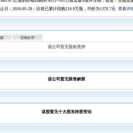
863.67元/股的价格回购80.49万~161万股流通A股并注销，进度：完成实施,
截止日：2026-05-28；目前已累计回购218.9万股，均价为1370.7元
查看详
一季报归属净利润272.4亿元，同比增长1.47%，基本每股收益21.76元
-03-31，公司A股股东户数为243159户，较上期（2025-12-31）减少12733
年报归属净利润823.2亿元，同比下降4.53%，基本每股收益65.66元
裁
违规处理
中期分配，分配方案：分红金额上限不超过公司2026年上半年实现归属于上
该公司暂无股权质押
详情
03-13新增概念：味蕾经济
查看详情
台酒厂(集团)有限责任公司于2025-10-21至2025-12-26增持127.4
交易均价1443.14元
该公司暂无限售解禁
度分配10派239.57元(含税)，股权登记日2025-12-18，除权除息日2025-12-
-11-28召开2025年第一次临时股东大会
查看详情
11-28，变动前：张德芹，变动后：陈华
该股暂无十大股东持股变动
11-28，变动前：张德芹，变动后：陈华
三季报归属净利润646.3亿元，同比增长6.25%，基本每股收益51.53元