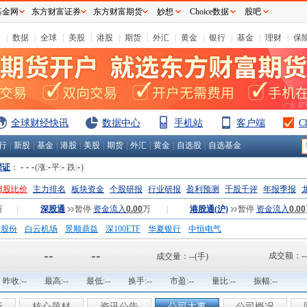
基金网
东方财富证券
东方财富期货
妙想
Choice数据
股吧
情
|
数据
|
全球
|
美股
|
港股
|
期货
|
外汇
|
黄金
|
银行
|
基金
|
理财
|
保
全球财经快讯
数据中心
手机站
客户端
C
行
|
新股
|
基金
|
港股
|
美股
|
期货
|
外汇
|
黄金
|
自选股
|
自选基金
深证
：
-
-
-
(涨:
-
平:
-
跌:
-
)
H股比价
主力排名
板块资金
个股研报
行业研报
盈利预测
千股千评
年报季报
万
|
深股通
暂停
资金流入
0.00
万
|
港股通(沪)
暂停
资金流入
0.00
钢股份
白云机场
景顺鼎益
深100ETF
华夏银行
中恒电气
国一重
中航精机
江铃汽车
--
--
成交额：
--
成交量：
--
(手)
昨收:
--
最高:
--
最低:
--
换手:
--
市盈:
--
量比:
--
振幅:
--
析
核心题材
资讯公告
公司大事
公司概况