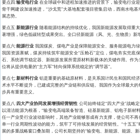
要点
四
:
输变电行业
在全球碳中和进程加速推进的背景下，输变电行业迎
骨干网建设加速推进，“沙戈荒”大基地配套项目密集启动，西南水电
展态势。
要点
五
:
新能源行业
随着能源结构的持续优化，我国新能源发展取得重大
著增强，绿色低碳转型成果突出。全口径新能源（风、光、生物质）新增
要点
六
:
能源行业
我国煤炭、煤电产业是保障能源安全、服务能源电力绿
我国资源禀赋，煤炭持续筑牢能源安全“压舱石”定位，煤电夯实兜底
石、系统调节稳定器、新能源发展所需原材料新载体的关键作用。作为
位将从提供电量的“主力军”转向保障系统稳定的“调节器”。
要点
七
:
新材料行业
铝是重要的基础原材料，是关系国计民生和国民经济
术水平不断提升，已建成完整的产业链和供应链。我国作为全球最大的
步具有重要意义。
要点
八
:
四大产业协同发展增强经营韧性
公司始终锚定“四大产业”战略
以清洁能源为根基，“输变电高端装备智造、硅基新能源、铝电子新材
任一产业受行业波动影响时，其他产业能够形成有力支撑，使公司不再
单一行业周期性波动的能力，筑牢了可持续发展的经营韧性。“十五五
展的多重战略窗口叠加期，公司长期坚持的“输变电、新能源、能源、新