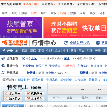
网站首页
加收藏
移动客户端
东方财富
天天基金网
东方财富证券
东方财
财经
|
要闻
|
股票
|
新股
|
期指
|
期权
|
行情
|
数据
|
全球
|
美股
|
港股
全球财经快讯
数
指数
|
期指
|
期权
|
个股
|
板块
|
排行
|
新股
|
基金
|
港股
|
美股
|
期
行情中心
上证
：
-
-
-
(涨:
-
平:
-
跌:
-
)
深证
：
-
-
-
(涨:
-
平:
-
跌:
-
)
全球股市
数据中心
新股申购
新股日历
资金流向
AH股比价
主力排名
板块资金
个
沪深港通
沪股通
暂停
资金流入
0.00
万
|
深股通
暂停
资金流
最近访问：
浦发银行
网宿科技
中原高速
武钢股份
白云机场
景顺鼎益
深1
特变电工
弘业股份
富临运业
隆基机械
中国一重
中航精机
江铃汽车
--
600089
--
--
今开:
--
昨收:
--
最高:
--
最低:
--
操盘必读
股东研究
经营分析
核心题材
资