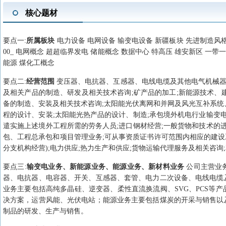
核心题材
要点
一
:
所属板块
电力设备 电网设备 输变电设备 新疆板块 先进制造风格 大盘
00_ 电网概念 超超临界发电 储能概念 数据中心 特高压 雄安新区 一带
能源 煤化工概念
要点
二
:
经营范围
变压器、电抗器、互感器、电线电缆及其他电气机械器
及相关产品的制造、研发及相关技术咨询;矿产品的加工;新能源技术、
备的制造、安装及相关技术咨询;太阳能光伏离网和并网及风光互补系统
程的设计、安装;太阳能光热产品的设计、制造;承包境外机电行业输变
遣实施上述境外工程所需的劳务人员;进口钢材经营;一般货物和技术的
包、工程总承包和项目管理业务;可从事资质证书许可范围内相应的建设
分支机构经营);电力供应;热力生产和供应;货物运输代理服务及相关咨询
要点
三
:
输变电业务、新能源业务、能源业务、新材料业务
公司主营业
器、电抗器、电容器、开关、互感器、套管、电力二次设备、电线电缆
业务主要包括高纯多晶硅、逆变器、柔性直流换流阀、SVG、PCS等
决方案，运营风能、光伏电站；能源业务主要包括煤炭的开采与销售以
制品的研发、生产与销售。