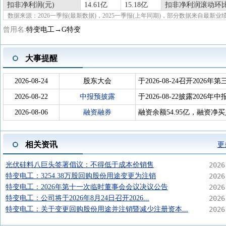
扣非净利润(元)
14.61亿
15.18亿
扣非净利润滚动环比
数据来源：2026一季报(最新数据)，2025一季报(上年同期)，部分数据来自最新业
曾用名:
特变电工→G特变
大事提醒
2026-08-24
股东大会
于2026-08-24召开202
2026-08-22
中报预披露
于2026-08-22披露2026年中
2026-08-06
融资融券
融资余额54.95亿，融资净买
相关资讯
更
光伏硅料八巨头签署倡议：不得低于成本价销售
2026
特变电工：3254.38万股回购股份用途变更为注销
2026
特变电工：2026年第十一次临时董事会会议决议公告
2026
特变电工：公司将于2026年8月24日召开2026...
2026
特变电工：关于变更回购股份用途并注销暨减少注册资本...
2026