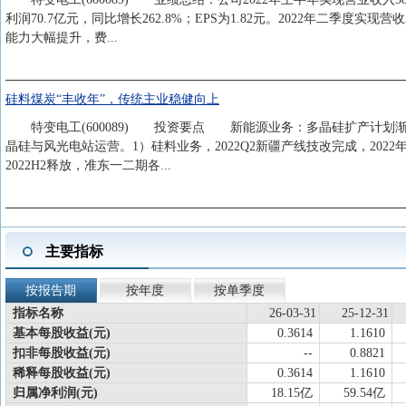
利润70.7亿元，同比增长262.8%；EPS为1.82元。2022年二季度实现营
能力大幅提升，费...
硅料煤炭“丰收年”，传统主业稳健向上
特变电工(600089) 投资要点 新能源业务：多晶硅扩产计划渐次
晶硅与风光电站运营。1）硅料业务，2022Q2新疆产线技改完成，20
2022H2释放，准东一二期各...
主要指标
按报告期
按年度
按单季度
指标名称
26-03-31
25-12-31
基本每股收益(元)
0.3614
1.1610
扣非每股收益(元)
--
0.8821
稀释每股收益(元)
0.3614
1.1610
归属净利润(元)
18.15亿
59.54亿