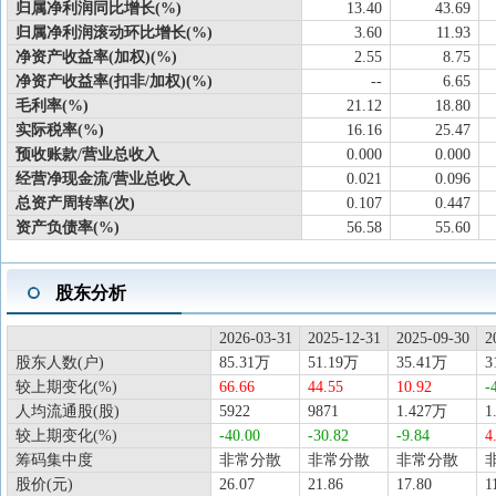
归属净利润同比增长(%)
13.40
43.69
归属净利润滚动环比增长(%)
3.60
11.93
净资产收益率(加权)(%)
2.55
8.75
净资产收益率(扣非/加权)(%)
--
6.65
毛利率(%)
21.12
18.80
实际税率(%)
16.16
25.47
预收账款/营业总收入
0.000
0.000
经营净现金流/营业总收入
0.021
0.096
总资产周转率(次)
0.107
0.447
资产负债率(%)
56.58
55.60
股东分析
2026-03-31
2025-12-31
2025-09-30
2
股东人数(户)
85.31万
51.19万
35.41万
3
较上期变化(%)
66.66
44.55
10.92
-
人均流通股(股)
5922
9871
1.427万
1
较上期变化(%)
-40.00
-30.82
-9.84
4
筹码集中度
非常分散
非常分散
非常分散
股价(元)
26.07
21.86
17.80
1