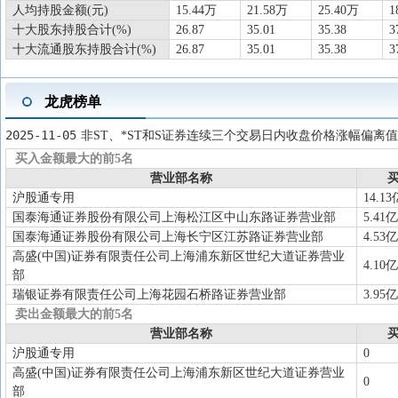
人均持股金额(元)
15.44万
21.58万
25.40万
1
十大股东持股合计(%)
26.87
35.01
35.38
3
十大流通股东持股合计(%)
26.87
35.01
35.38
3
龙虎榜单
2025-11-05
非ST、*ST和S证券连续三个交易日内收盘价格涨幅偏离值
买入金额最大的前5名
营业部名称
买
沪股通专用
14.13
国泰海通证券股份有限公司上海松江区中山东路证券营业部
5.41亿
国泰海通证券股份有限公司上海长宁区江苏路证券营业部
4.53亿
高盛(中国)证券有限责任公司上海浦东新区世纪大道证券营业
4.10亿
部
瑞银证券有限责任公司上海花园石桥路证券营业部
3.95亿
卖出金额最大的前5名
营业部名称
买
沪股通专用
0
高盛(中国)证券有限责任公司上海浦东新区世纪大道证券营业
0
部