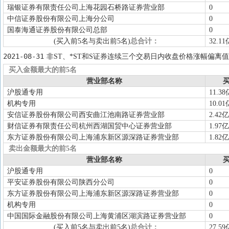
瑞银证券有限责任公司上海花园石桥路证券营业部
0
中信证券股份有限公司上海分公司
0
国泰海通证券股份有限公司总部
0
(买入前5名与卖出前5名)
总合计：
32.11
2021-08-31
非ST、*ST和S证券连续三个交易日内收盘价格涨幅偏离值
买入金额最大的前5名
营业部名称
买
沪股通专用
11.38
机构专用
10.01
安信证券股份有限公司西安曲江池南路证券营业部
2.42亿
财信证券有限责任公司杭州西湖国贸中心证券营业部
1.97亿
东方证券股份有限公司上海浦东新区源深路证券营业部
1.82亿
卖出金额最大的前5名
营业部名称
买
沪股通专用
0
平安证券股份有限公司陕西分公司
0
东方证券股份有限公司上海浦东新区源深路证券营业部
0
机构专用
0
中国国际金融股份有限公司上海黄浦区湖滨路证券营业部
0
(买入前5名与卖出前5名)
总合计：
27.59