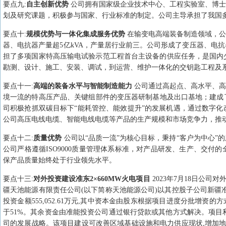
要点
九
:
自主创新优势
公司拥有国家级企业技术中心、工程实验室、博士
划及研究课题，积极参与国家、行业标准的制定。公司主导承担了我国
要点
十
:
规模优势与一体化集成服务优势
在输变电高端装备制造领域，公
器、电抗器产量超5亿kVA，产量居行业前三。公司形成了变压器、电
担了多项国家特高压输电试验示范工程首台主设备的供应任务，是国内少
勘测、设计、施工、安装、调试，到运营、维护一体化的交钥匙工程及
要点
十一
:
高端的装备水平与智能制造能力
公司通过高起点、高水平、高
境一流的特高压产品、关键组部件的变压器研制基地及出口基地；建成
司积极抢抓双碳目标下“能耗管控、能效提升”的发展机遇，通过数字
公司高压电线电缆、智能电线电缆等产品的生产规模和市场竞争力，推
要点
十二
:
质量优势
公司以“品质一流”为核心目标，秉持“客户为中心
公司严格遵循ISO9000质量管理体系标准，对产品研发、生产、交
保产品质量始终处于行业领先水平。
要点
十三
:
对外投资建设准东2×660MW火电项目
2023年7月18日公
疆天池能源有限责任公司(以下简称天池能源公司)以其控股子公司新疆准能
投资金额555,052.61万元,其中资本金由股东根据项目进度分批增
于51%。其余资金由准能投资公司通过银行贷款或其他方式解决。项目利
司的发展战略。该项目建设可改善区域基础设施和电力供应现状,增加地