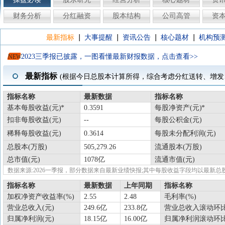
财务分析
分红融资
股本结构
公司高管
资
|
|
|
|
最新指标
大事提醒
资讯公告
核心题材
机构预
2023三季报已披露，一图看懂最新财报数据，点击查看>>
NEW
最新指标
(根据今日总股本计算所得，综合考虑分红送转、增发
指标名称
最新数据
指标名称
基本每股收益(元)
0.3591
每股净资产(元)
扣非每股收益(元)
--
每股公积金(元)
稀释每股收益(元)
0.3614
每股未分配利润(元)
总股本(万股)
505,279.26
流通股本(万股)
总市值(元)
1078亿
流通市值(元)
数据来源:2026一季报，部分数据来自最新业绩快报;其中每股收益字段均以最
指标名称
最新数据
上年同期
指标名称
加权净资产收益率(%)
2.55
2.48
毛利率(%)
营业总收入(元)
249.6亿
233.8亿
营业总收入滚动环比
归属净利润(元)
18.15亿
16.00亿
归属净利润滚动环比