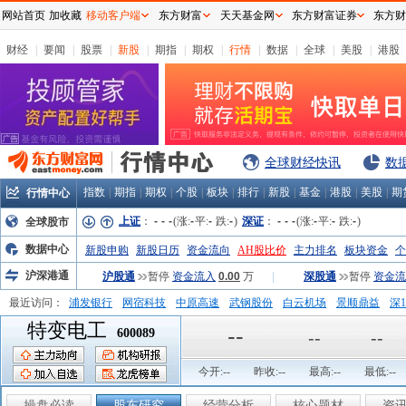
网站首页
加收藏
移动客户端
东方财富
天天基金网
东方财富证券
东方财
财经
|
要闻
|
股票
|
新股
|
期指
|
期权
|
行情
|
数据
|
全球
|
美股
|
港股
全球财经快讯
数
指数
|
期指
|
期权
|
个股
|
板块
|
排行
|
新股
|
基金
|
港股
|
美股
|
期
行情中心
上证
：
-
-
-
(涨:
-
平:
-
跌:
-
)
深证
：
-
-
-
(涨:
-
平:
-
跌:
-
)
全球股市
数据中心
新股申购
新股日历
资金流向
AH股比价
主力排名
板块资金
个
沪深港通
沪股通
暂停
资金流入
0.00
万
|
深股通
暂停
资金流
最近访问：
浦发银行
网宿科技
中原高速
武钢股份
白云机场
景顺鼎益
深1
特变电工
弘业股份
富临运业
隆基机械
中国一重
中航精机
江铃汽车
--
600089
--
--
今开:
--
昨收:
--
最高:
--
最低:
--
操盘必读
股东研究
经营分析
核心题材
资