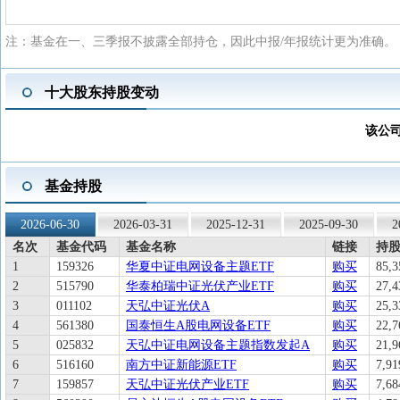
注：基金在一、三季报不披露全部持仓，因此中报/年报统计更为准确。
十大股东持股变动
该公
基金持股
2026-06-30
2026-03-31
2025-12-31
2025-09-30
2
名次
基金代码
基金名称
链接
持股
1
159326
华夏中证电网设备主题ETF
购买
85,3
2
515790
华泰柏瑞中证光伏产业ETF
购买
27,4
3
011102
天弘中证光伏A
购买
25,3
4
561380
国泰恒生A股电网设备ETF
购买
22,7
5
025832
天弘中证电网设备主题指数发起A
购买
21,9
6
516160
南方中证新能源ETF
购买
7,91
7
159857
天弘中证光伏产业ETF
购买
7,68