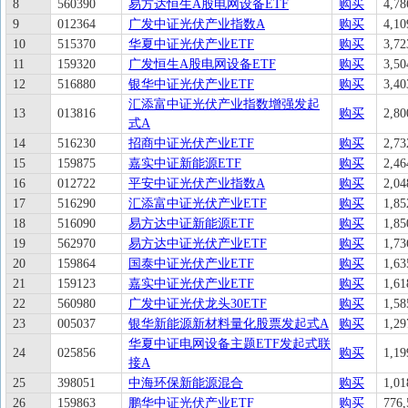
8
560390
易方达恒生A股电网设备ETF
购买
4,78
9
012364
广发中证光伏产业指数A
购买
4,10
10
515370
华夏中证光伏产业ETF
购买
3,72
11
159320
广发恒生A股电网设备ETF
购买
3,50
12
516880
银华中证光伏产业ETF
购买
3,40
汇添富中证光伏产业指数增强发起
13
013816
购买
2,80
式A
14
516230
招商中证光伏产业ETF
购买
2,73
15
159875
嘉实中证新能源ETF
购买
2,46
16
012722
平安中证光伏产业指数A
购买
2,04
17
516290
汇添富中证光伏产业ETF
购买
1,85
18
516090
易方达中证新能源ETF
购买
1,85
19
562970
易方达中证光伏产业ETF
购买
1,73
20
159864
国泰中证光伏产业ETF
购买
1,63
21
159123
嘉实中证光伏产业ETF
购买
1,61
22
560980
广发中证光伏龙头30ETF
购买
1,58
23
005037
银华新能源新材料量化股票发起式A
购买
1,29
华夏中证电网设备主题ETF发起式联
24
025856
购买
1,19
接A
25
398051
中海环保新能源混合
购买
1,01
26
159863
鹏华中证光伏产业ETF
购买
776,