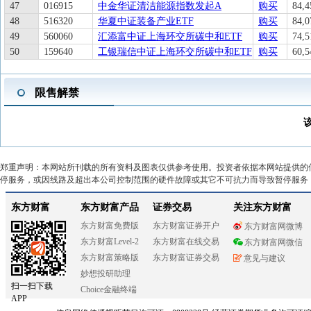
47
016915
中金华证清洁能源指数发起A
购买
84,4
48
516320
华夏中证装备产业ETF
购买
84,0
49
560060
汇添富中证上海环交所碳中和ETF
购买
74,5
50
159640
工银瑞信中证上海环交所碳中和ETF
购买
60,5
限售解禁
郑重声明：本网站所刊载的所有资料及图表仅供参考使用。投资者依据本网站提供的
停服务，或因线路及超出本公司控制范围的硬件故障或其它不可抗力而导致暂停服务