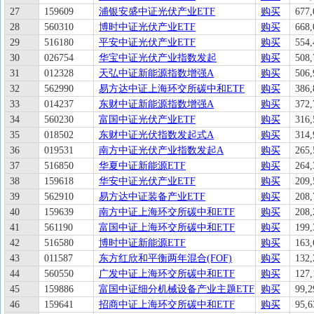
27
159609
浦银安盛中证光伏产业ETF
购买
677,
28
560310
博时中证光伏产业ETF
购买
668,
29
516180
平安中证光伏产业ETF
购买
554,
30
026754
华宝中证光伏产业指数发起
购买
508,
31
012328
天弘中证新能源指数增强A
购买
506,
32
562990
易方达中证上海环交所碳中和ETF
购买
386,
33
014237
东财中证新能源指数增强A
购买
372,
34
560230
富国中证光伏产业ETF
购买
316,
35
018502
东财中证光伏指数发起式A
购买
314,
36
019531
南方中证光伏产业指数发起A
购买
265,
37
516850
华夏中证新能源ETF
购买
264,
38
159618
华安中证光伏产业ETF
购买
209,
39
562910
易方达中证装备产业ETF
购买
208,
40
159639
南方中证上海环交所碳中和ETF
购买
208,
41
561190
富国中证上海环交所碳中和ETF
购买
199,
42
516580
博时中证新能源ETF
购买
163,
43
011587
东方红欣和平衡两年混合(FOF)
购买
132,
44
560550
广发中证上海环交所碳中和ETF
购买
127,
45
159886
富国中证细分机械设备产业主题ETF
购买
99,2
46
159641
招商中证上海环交所碳中和ETF
购买
95,6