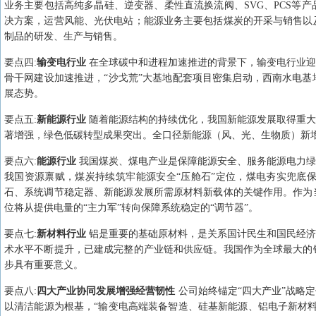
业务主要包括高纯多晶硅、逆变器、柔性直流换流阀、SVG、PCS等
决方案，运营风能、光伏电站；能源业务主要包括煤炭的开采与销售以
制品的研发、生产与销售。
要点
四
:
输变电行业
在全球碳中和进程加速推进的背景下，输变电行业迎
骨干网建设加速推进，“沙戈荒”大基地配套项目密集启动，西南水电
展态势。
要点
五
:
新能源行业
随着能源结构的持续优化，我国新能源发展取得重大
著增强，绿色低碳转型成果突出。全口径新能源（风、光、生物质）新增
要点
六
:
能源行业
我国煤炭、煤电产业是保障能源安全、服务能源电力绿
我国资源禀赋，煤炭持续筑牢能源安全“压舱石”定位，煤电夯实兜底
石、系统调节稳定器、新能源发展所需原材料新载体的关键作用。作为
位将从提供电量的“主力军”转向保障系统稳定的“调节器”。
要点
七
:
新材料行业
铝是重要的基础原材料，是关系国计民生和国民经济
术水平不断提升，已建成完整的产业链和供应链。我国作为全球最大的
步具有重要意义。
要点
八
:
四大产业协同发展增强经营韧性
公司始终锚定“四大产业”战略
以清洁能源为根基，“输变电高端装备智造、硅基新能源、铝电子新材