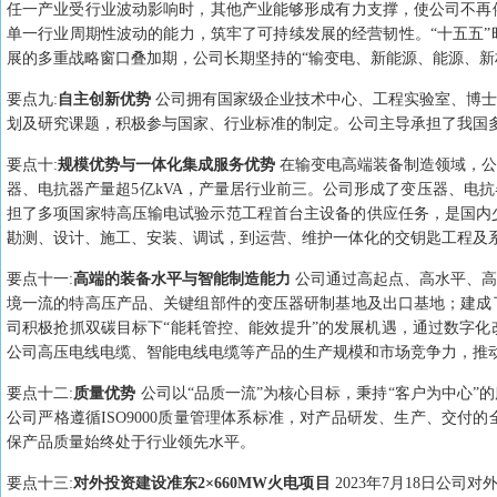
任一产业受行业波动影响时，其他产业能够形成有力支撑，使公司不再
单一行业周期性波动的能力，筑牢了可持续发展的经营韧性。“十五五
展的多重战略窗口叠加期，公司长期坚持的“输变电、新能源、能源、新
要点
九
:
自主创新优势
公司拥有国家级企业技术中心、工程实验室、博士
划及研究课题，积极参与国家、行业标准的制定。公司主导承担了我国
要点
十
:
规模优势与一体化集成服务优势
在输变电高端装备制造领域，公
器、电抗器产量超5亿kVA，产量居行业前三。公司形成了变压器、电
担了多项国家特高压输电试验示范工程首台主设备的供应任务，是国内少
勘测、设计、施工、安装、调试，到运营、维护一体化的交钥匙工程及
要点
十一
:
高端的装备水平与智能制造能力
公司通过高起点、高水平、高
境一流的特高压产品、关键组部件的变压器研制基地及出口基地；建成
司积极抢抓双碳目标下“能耗管控、能效提升”的发展机遇，通过数字
公司高压电线电缆、智能电线电缆等产品的生产规模和市场竞争力，推
要点
十二
:
质量优势
公司以“品质一流”为核心目标，秉持“客户为中心
公司严格遵循ISO9000质量管理体系标准，对产品研发、生产、交
保产品质量始终处于行业领先水平。
要点
十三
:
对外投资建设准东2×660MW火电项目
2023年7月18日公