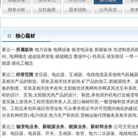
财务分析
分红融资
股本结构
公司高管
资
核心题材
要点
一
:
所属板块
电力设备 电网设备 输变电设备 新疆板块 先进制造风格 大盘
00_ 电网概念 超超临界发电 储能概念 数据中心 特高压 雄安新区 一带
能源 煤化工概念
要点
二
:
经营范围
变压器、电抗器、互感器、电线电缆及其他电气机械器
及相关产品的制造、研发及相关技术咨询;矿产品的加工;新能源技术、
备的制造、安装及相关技术咨询;太阳能光伏离网和并网及风光互补系统
程的设计、安装;太阳能光热产品的设计、制造;承包境外机电行业输变
遣实施上述境外工程所需的劳务人员;进口钢材经营;一般货物和技术的
包、工程总承包和项目管理业务;可从事资质证书许可范围内相应的建设
分支机构经营);电力供应;热力生产和供应;货物运输代理服务及相关咨询
要点
三
:
输变电业务、新能源业务、能源业务、新材料业务
公司主营业
器、电抗器、电容器、开关、互感器、套管、电力二次设备、电线电缆