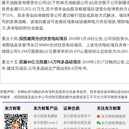
疆天池能源有限责任公司(以下简称天池能源公司)以其控股子公司新疆准能
投资金额555,052.61万元,其中资本金由股东根据项目进度分批增
于51%。其余资金由准能投资公司通过银行贷款或其他方式解决。项目利
司的发展战略。该项目建设可改善区域基础设施和电力供应现状,增加地
力,具有较好的社会效益。
要点
十四
:
拟投建两光伏扶贫电站项目
2018年5月28日公告,公司拟投资2
省围场县张家湾永日30MW光伏扶贫电站项目。上述光伏电站项目具有
德缆公司9,194万股股份(占注册资本的30.65%),股份转让总价款为18,603
要点
十五
:
拟逾40亿元投建3.6万吨多晶硅项目
2018年2月27日晚间公告
年,建设完成后,公司多晶硅总产能达到6.6万吨/年。
郑重声明：本网站所刊载的所有资料及图表仅供参考使用。投资者依据本网站提供的
停服务，或因线路及超出本公司控制范围的硬件故障或其它不可抗力而导致暂停服务