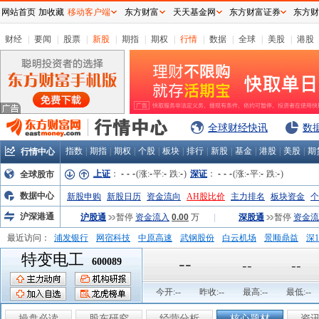
网站首页
加收藏
移动客户端
东方财富
天天基金网
东方财富证券
东方财
财经
|
要闻
|
股票
|
新股
|
期指
|
期权
|
行情
|
数据
|
全球
|
美股
|
港股
全球财经快讯
数
指数
|
期指
|
期权
|
个股
|
板块
|
排行
|
新股
|
基金
|
港股
|
美股
|
期
行情中心
上证
：
-
-
-
(涨:
-
平:
-
跌:
-
)
深证
：
-
-
-
(涨:
-
平:
-
跌:
-
)
全球股市
数据中心
新股申购
新股日历
资金流向
AH股比价
主力排名
板块资金
个
沪深港通
沪股通
暂停
资金流入
0.00
万
|
深股通
暂停
资金流
最近访问：
浦发银行
网宿科技
中原高速
武钢股份
白云机场
景顺鼎益
深1
特变电工
弘业股份
富临运业
隆基机械
中国一重
中航精机
江铃汽车
--
600089
--
--
今开:
--
昨收:
--
最高:
--
最低:
--
操盘必读
股东研究
经营分析
核心题材
资