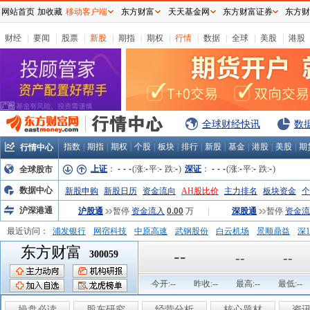
网站首页
加收藏
移动客户端
东方财富
天天基金网
东方财富证券
东方财
财经
|
要闻
|
股票
|
新股
|
期指
|
期权
|
行情
|
数据
|
全球
|
美股
|
港股
全球财经快讯
数
指数
|
期指
|
期权
|
个股
|
板块
|
排行
|
新股
|
基金
|
港股
|
美股
|
期
行情中心
上证
：
-
-
-
(涨:
-
平:
-
跌:
-
)
深证
：
-
-
-
(涨:
-
平:
-
跌:
-
)
全球股市
数据中心
新股申购
新股日历
资金流向
AH股比价
主力排名
板块资金
个
沪深港通
沪股通
暂停
资金流入
0.00
万
|
深股通
暂停
资金流
最近访问：
浦发银行
网宿科技
中原高速
武钢股份
白云机场
景顺鼎益
深1
东方财富
弘业股份
富临运业
隆基机械
中国一重
中航精机
江铃汽车
--
300059
--
--
今开:
--
昨收:
--
最高:
--
最低:
--
操盘必读
股东研究
经营分析
核心题材
资