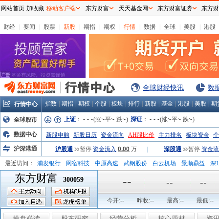
网站首页
加收藏
移动客户端
东方财富
天天基金网
东方财富证券
东方财
财经
|
要闻
|
股票
|
新股
|
期指
|
期权
|
行情
|
数据
|
全球
|
美股
|
港股
全球财经快讯
数
指数
|
期指
|
期权
|
个股
|
板块
|
排行
|
新股
|
基金
|
港股
|
美股
|
期
行情中心
上证
：
-
-
-
(涨:
-
平:
-
跌:
-
)
深证
：
-
-
-
(涨:
-
平:
-
跌:
-
)
全球股市
数据中心
新股申购
新股日历
资金流向
AH股比价
主力排名
板块资金
个
沪深港通
沪股通
暂停
资金流入
0.00
万
|
深股通
暂停
资金流
最近访问：
浦发银行
网宿科技
中原高速
武钢股份
白云机场
景顺鼎益
深1
东方财富
弘业股份
富临运业
隆基机械
中国一重
中航精机
江铃汽车
--
300059
--
--
今开:
--
昨收:
--
最高:
--
最低:
--
操盘必读
股东研究
经营分析
核心题材
资