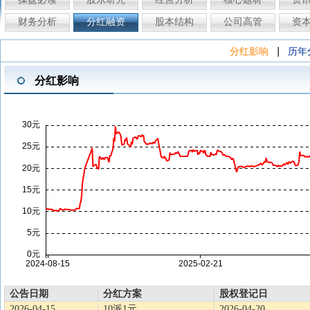
财务分析
分红融资
股本结构
公司高管
资
|
分红影响
历年
分红影响
公告日期
分红方案
股权登记日
2026-04-15
10派1元
2026-04-20