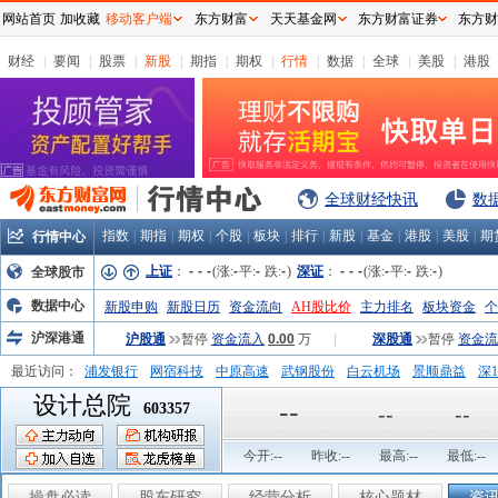
网站首页
加收藏
移动客户端
东方财富
天天基金网
东方财富证券
东方财
财经
|
要闻
|
股票
|
新股
|
期指
|
期权
|
行情
|
数据
|
全球
|
美股
|
港股
全球财经快讯
数
指数
|
期指
|
期权
|
个股
|
板块
|
排行
|
新股
|
基金
|
港股
|
美股
|
期
行情中心
上证
：
-
-
-
(涨:
-
平:
-
跌:
-
)
深证
：
-
-
-
(涨:
-
平:
-
跌:
-
)
全球股市
数据中心
新股申购
新股日历
资金流向
AH股比价
主力排名
板块资金
个
沪深港通
沪股通
暂停
资金流入
0.00
万
|
深股通
暂停
资金流
最近访问：
浦发银行
网宿科技
中原高速
武钢股份
白云机场
景顺鼎益
深1
设计总院
弘业股份
富临运业
隆基机械
中国一重
中航精机
江铃汽车
--
603357
--
--
今开:
--
昨收:
--
最高:
--
最低:
--
操盘必读
股东研究
经营分析
核心题材
资