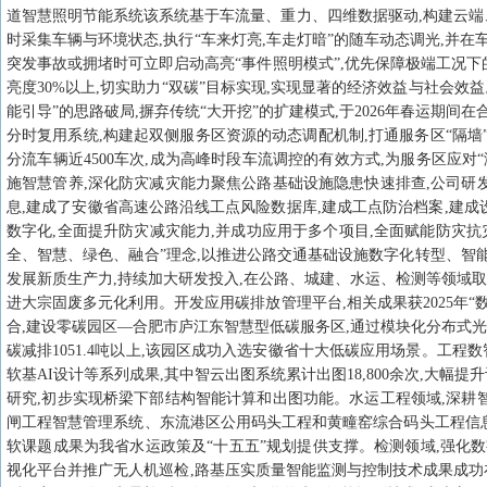
道智慧照明节能系统该系统基于车流量、重力、四维数据驱动,构建云端
时采集车辆与环境状态,执行“车来灯亮,车走灯暗”的随车动态调光,并在
突发事故或拥堵时可立即启动高亮“事件照明模式”,优先保障极端工况
亮度30%以上,切实助力“双碳”目标实现,实现显著的经济效益与社会效
能引导”的思路破局,摒弃传统“大开挖”的扩建模式,于2026年春运期
分时复用系统,构建起双侧服务区资源的动态调配机制,打通服务区“隔墙”,
分流车辆近4500车次,成为高峰时段车流调控的有效方式,为服务区应对
施智慧管养,深化防灾减灾能力聚焦公路基础设施隐患快速排查,公司研发
息,建成了安徽省高速公路沿线工点风险数据库,建成工点防治档案,建
数字化,全面提升防灾减灾能力,并成功应用于多个项目,全面赋能防灾
全、智慧、绿色、融合”理念,以推进公路交通基础设施数字化转型、智
发展新质生产力,持续加大研发投入,在公路、城建、水运、检测等领域取得
进大宗固废多元化利用。开发应用碳排放管理平台,相关成果获2025年“
合,建设零碳园区—合肥市庐江东智慧型低碳服务区,通过模块化分布式光伏
碳减排1051.4吨以上,该园区成功入选安徽省十大低碳应用场景。工程
软基AI设计等系列成果,其中智云出图系统累计出图18,800余次,大
研究,初步实现桥梁下部结构智能计算和出图功能。水运工程领域,深耕
闸工程智慧管理系统、东流港区公用码头工程和黄疃窑综合码头工程信
软课题成果为我省水运政策及“十五五”规划提供支撑。检测领域,强化
视化平台并推广无人机巡检,路基压实质量智能监测与控制技术成果成功在