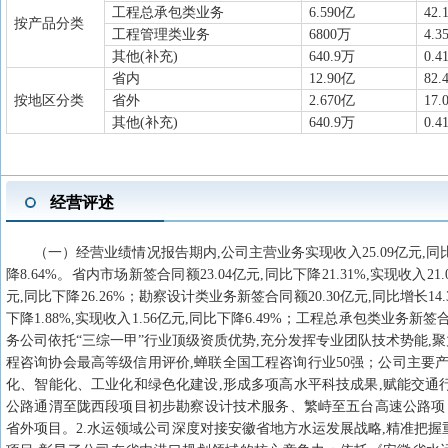
工程总承包类业务
6.590亿
42.
按产品分类
工程管理类业务
6800万
4.3
其他(补充)
640.9万
0.4
省内
12.90亿
82.
按地区分类
省外
2.670亿
17.
其他(补充)
640.9万
0.4
经营评述
（一）经营业绩情况报告期内,公司主营业务实现收入25.09亿元,同比下降2
降8.64%。省内市场新签合同额23.04亿元,同比下降21.31%,实现收入21.
元,同比下降26.26%；勘察设计类业务新签合同额20.30亿元,同比增长14.
下降1.88%,实现收入1.56亿元,同比下降6.49%；工程总承包类业务新签合同
务公司依托“三综一甲”行业顶级资质优势,充分发挥专业团队技术势能,
程咨询协会最高等级信用评价,蝉联全国工程咨询行业50强；公司主要产业集
化、智能化、工业化和绿色化建设,形成多项高水平科技成果,赋能交通行
公路通渭至陇西段项目初步勘察设计技术服务、繁峙至五台高速公路项目
省外项目。2.水运领域公司深度对接安徽省地方水运发展战略,精准把