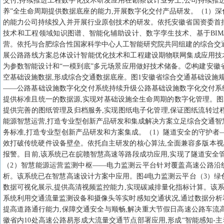
交付,持续推进工程数字化技术研发应用在勘察设计业务上,公司持续推进
养”全生命周期提供数据底座的能力,开展数字化交付产品研发。（1）深
的能力公司持续投入并开展行业原创技术的研发。依托安徽省国资委首
技术和工程领域知识图谱、智能化辅助设计、数字孪生技术、基于BIM
营。依托与合肥综合性国家科学中心人工智能研究院共同组建的综合交
展公路路线方案总体设计智能优化技术和工程建设期物联网集成应用技术研
为参数智能设计和“一模到底”多元场景应用做好技术储备。②构建安徽
空基础设施数据,形成综合交通数据底座。图1安徽省综合交通基础设施
——公路基础设施数字化交付系统持续升级公路基础设施数字化交付系统
提供标准且统一的数据源,实现对基础设施全生命周期的数字化管理。图
提供完善的图纸管理及归档服务,实现图纸电子化管理,保证图纸流转过程
能源智慧运营,打造专业型创新产品研发和集成解决方案立足综合交通智慧
务标准,打造专业型创新产品研发和方案集成。（1）隧道安全的守护者—
效打破传统硬件设备壁垒。依托自主研发的核心算法,全面兼容多版本视
报警。目前,该系统已在皖赣智慧高速等路段成功应用,实现了隧道安全管
（2）智慧能源运营监测中枢——电力监测云平台针对覆盖高速公路沿
析。该系统已在智慧高速设计方案中应用。图4电力监测云平台（3）绿
数据可视化展示,提供高清视频监控能力,实现碳减排量化指标计算。该系
系统利用交通流量监测设备和摄像头等实时感知交通状况,通过数据分析和
提高道路通行能力,保障交通安全与顺畅,解决重大节假日高速公路车流
徽省内10处高速公路易形成大流量交通节点部署应用,形成“智能感知-