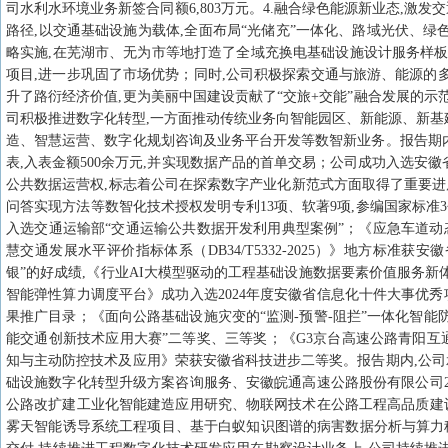
司水利水环境业务新签合同额6,803万元。4.融合绿色能源新业态,激
路径,以交通基础设施为载体,全面布局“光储充”一体化、路域光伏、
略实施,在芜湖市、无为市等地打造了全域充换电基础设施设计服务样板
项目,进一步巩固了市场优势；同时,公司积极探索交通与旅游、能源的多
升了路衍经济价值,更为美丽中国建设贡献了“交旅+交能”融合发展的示范
司积极推进数字化转型,一方面推动传统业务向智能园区、新能源、新基
造、智慧运营、数字化规划咨询及业务平台开发等数智新业务。报告期
表,入表金额500余万元,并实现数据产品的首单交易；公司成功入选安
公共数据运营权,标志着公司在探索数字产业化新范式方面取得了重要进
问答实现方法等数智化技术授权发明专利13项、软著9项,参编国家标准
入选交通运输部“交通运输公共数据开发利用典型案例”；《应急车道动态
慧交通发展水平评价指标体系（DB34/T5332-2025）》地方标准
银”的好成绩,《行业AI大模型驱动的工程基础设施数据要素价值服务新
智能弹性算力调度平台》成功入选2024年度安徽省信息化十件大事优秀
果推广目录；《面向公路基础设施灾变的“监测-预警-阻拦”一体化智
能交通创新技术应用大赛”二等奖、三等奖；《G3京台高速公路青阳
知与主动防控技术及应用》荣获安徽省科技进步二等奖。报告期内,公
础设施数字化转型升级方案咨询服务、安徽皖通高速公路股份有限公司2
公路改扩建工业化智能建造应用研究、物联网技术在公路工程高品质建设
雾天智能诱导系统工程项目、基于白蚁知识图谱的病害数据分析与算力租赁