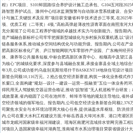
程）EPC项目、S101蚌固路综合养护设计施工总承包、G104五河段
路智慧养护试点、滁州中心结冰监测预警与自动除冰雪系统建设、合安
计与施工关键技术及应用”项目获安徽省科学技术进步三等奖,在202
项、优质工程（二等奖）4项,“高粘高弹超薄改性沥青罩面在南照淮河大
充分展现了公司在工程养护领域的卓越技术实力与创新能力。报告期内,公
造产城融合新标杆公司牢牢把握新型城镇化与乡村振兴双重机遇,以“设计
链条服务体系,推动城乡空间结构优化与功能升级。报告期内,公司在产业
肥高新区标准化厂房、庐江智能网联汽车零部件产业园、广东梅州经开区
体、康养等公共服务短板,中标合肥高新区体育中心、柏堰高中及望江县“
为核心”的城镇化要求,深度参与县域融合发展,承接金寨县全域土地综合整
年3月,公司成功签约乌兹别克斯坦塔什干BASKENT1#地块住宅设计
新签合同额10,116万元。2.抢占低空经济新赛道,构筑一体化业务模
长窗口,全面构建“规划—设计—建设—运营—投融资”五位一体业务闭环
得民用无人驾驶航空器运营合格证,推动“皖智巡”无人机巡检平台研发；
成效显著,省内稳固了公司在池州市、蚌埠市等地的规划主导地位,省外
空经济领域的领军地位。报告期内,公司低空经济业务新签合同额2,376
司聚焦水安全与水环境治理两大核心任务,提供涵盖水库枢纽、防洪排涝
内,公司在重大水利工程建设方面,中标岳西县大埠河水库、港口湾灌区
城市龙眠河国家级幸福河湖建设、瑶海区南淝河流域排水管网完善工程
河项目入选国家级幸福河湖典范,淮南城市水系治理项目荣获省级设计大