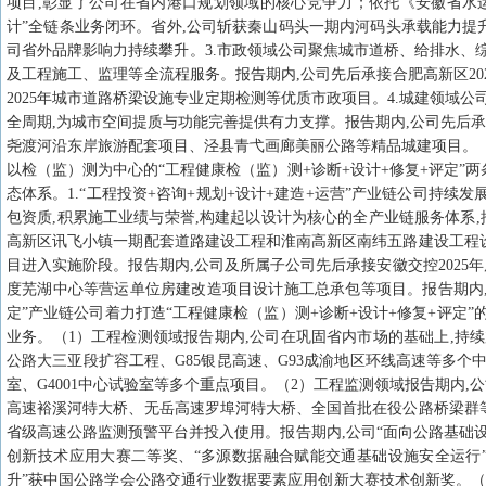
项目,彰显了公司在省内港口规划领域的核心竞争力；依托《安徽省水运“
计”全链条业务闭环。省外,公司斩获秦山码头一期内河码头承载能力提
司省外品牌影响力持续攀升。3.市政领域公司聚焦城市道桥、给排水、
及工程施工、监理等全流程服务。报告期内,公司先后承接合肥高新区2
2025年城市道路桥梁设施专业定期检测等优质市政项目。4.城建领域
全周期,为城市空间提质与功能完善提供有力支撑。报告期内,公司先后
尧渡河沿东岸旅游配套项目、泾县青弋画廊美丽公路等精品城建项目。（三
以检（监）测为中心的“工程健康检（监）测+诊断+设计+修复+评定”
态体系。1.“工程投资+咨询+规划+设计+建造+运营”产业链公司持续
包资质,积累施工业绩与荣誉,构建起以设计为核心的全产业链服务体系
高新区讯飞小镇一期配套道路建设工程和淮南高新区南纬五路建设工程
目进入实施阶段。报告期内,公司及所属子公司先后承接安徽交控2025
度芜湖中心等营运单位房建改造项目设计施工总承包等项目。报告期内,公司
定”产业链公司着力打造“工程健康检（监）测+诊断+设计+修复+评定
业务。（1）工程检测领域报告期内,公司在巩固省内市场的基础上,持续
公路大三亚段扩容工程、G85银昆高速、G93成渝地区环线高速等多个
室、G4001中心试验室等多个重点项目。（2）工程监测领域报告期内
高速裕溪河特大桥、无岳高速罗埠河特大桥、全国首批在役公路桥梁群
省级高速公路监测预警平台并投入使用。报告期内,公司“面向公路基础设施
创新技术应用大赛二等奖、“多源数据融合赋能交通基础设施安全运行”项
升”获中国公路学会公路交通行业数据要素应用创新大赛技术创新奖。（