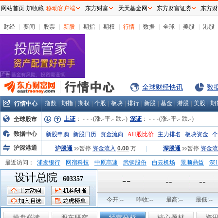
网站首页
加收藏
移动客户端
东方财富
天天基金网
东方财富证券
东方财
财经
|
要闻
|
股票
|
新股
|
期指
|
期权
|
行情
|
数据
|
全球
|
美股
|
港股
全球财经快讯
数
指数
|
期指
|
期权
|
个股
|
板块
|
排行
|
新股
|
基金
|
港股
|
美股
|
期
行情中心
上证
：
-
-
-
(涨:
-
平:
-
跌:
-
)
深证
：
-
-
-
(涨:
-
平:
-
跌:
-
)
全球股市
数据中心
新股申购
新股日历
资金流向
AH股比价
主力排名
板块资金
个
沪深港通
沪股通
暂停
资金流入
0.00
万
|
深股通
暂停
资金流
最近访问：
浦发银行
网宿科技
中原高速
武钢股份
白云机场
景顺鼎益
深1
设计总院
弘业股份
富临运业
隆基机械
中国一重
中航精机
江铃汽车
--
603357
--
--
今开:
--
昨收:
--
最高:
--
最低:
--
操盘必读
股东研究
经营分析
核心题材
资