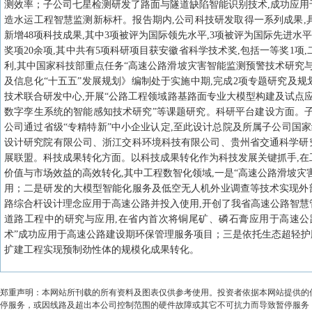
测效率；子公司七星检测研发了路面与隧道缺陷智能识别技术,成功应用于
造水运工程智慧监测新标杆。报告期内,公司科技研发取得一系列成果,具体
新增48项科技成果,其中3项被评为国际领先水平,3项被评为国际先进
奖项20余项,其中共有5项科研项目获安徽省科学技术奖,包括一等奖1项
利,其中国家科技部重点任务“高速公路滑坡灾害智能监测预警技术研究
及信息化“十五五”发展规划》编制处于实施中期,完成2项专题研究及
技术联合研发中心,开展“公路工程领域路基路面专业大模型构建及试点应
数字孪生系统的智能感知技术研究”等课题研究。科研平台建设方面。
公司通过省级“专精特新”中小企业认定,至此设计总院及所属子公司国家
设计研究院有限公司、浙江交科环境科技有限公司、贵州省交通科学研
展联盟。科技成果转化方面。以科技成果转化作为科技发展关键抓手,在
价值与市场效益的高效转化,其中工程数智化领域,一是“高速公路滑坡灾
用；二是研发的大模型智能化服务及低空无人机外业调查等技术实现外
路综合杆设计理念应用于高速公路并投入使用,开创了我省高速公路智慧
道路工程中的研究与应用,在省内首次将铜尾矿、磷石膏应用于高速公路
术”成功应用于高速公路建设期环保管理服务项目；三是依托生态超轻护
扩建工程实现预制劲性体的规模化成果转化。
郑重声明：本网站所刊载的所有资料及图表仅供参考使用。投资者依据本网站提供的
停服务，或因线路及超出本公司控制范围的硬件故障或其它不可抗力而导致暂停服务