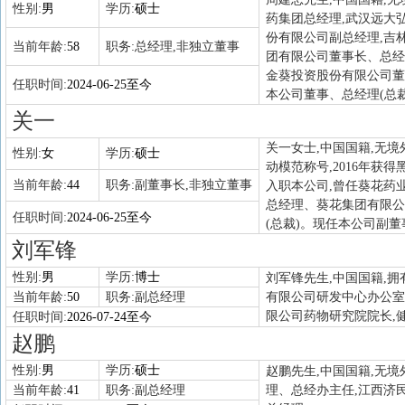
性别:
男
学历:
硕士
药集团总经理,武汉远大
份有限公司副总经理,吉
当前年龄:
58
职务:
总经理,非独立董事
团有限公司董事长、总经
金葵投资股份有限公司董
任职时间:
2024-06-25至今
本公司董事、总经理(总裁
关一
关一女士,中国国籍,无境
性别:
女
学历:
硕士
动模范称号,2016年获
当前年龄:
44
职务:
副董事长,非独立董事
入职本公司,曾任葵花药
总经理、葵花集团有限公
任职时间:
2024-06-25至今
(总裁)。现任本公司副董
刘军锋
性别:
男
学历:
博士
刘军锋先生,中国国籍,拥
当前年龄:
50
职务:
副总经理
有限公司研发中心办公室
限公司药物研究院院长,
任职时间:
2026-07-24至今
赵鹏
性别:
男
学历:
硕士
赵鹏先生,中国国籍,无境
当前年龄:
41
职务:
副总经理
理、总经办主任,江西济