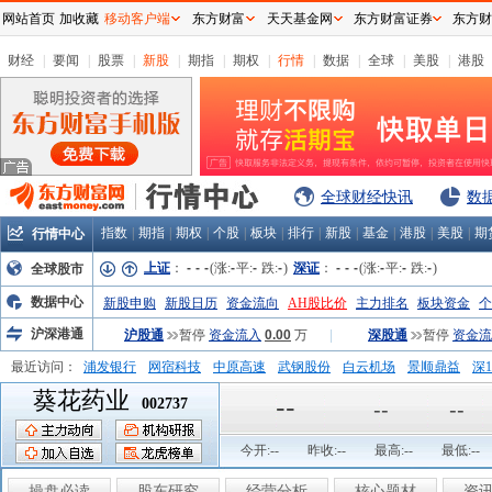
网站首页
加收藏
移动客户端
东方财富
天天基金网
东方财富证券
东方财
财经
|
要闻
|
股票
|
新股
|
期指
|
期权
|
行情
|
数据
|
全球
|
美股
|
港股
全球财经快讯
数
指数
|
期指
|
期权
|
个股
|
板块
|
排行
|
新股
|
基金
|
港股
|
美股
|
期
行情中心
上证
：
-
-
-
(涨:
-
平:
-
跌:
-
)
深证
：
-
-
-
(涨:
-
平:
-
跌:
-
)
全球股市
数据中心
新股申购
新股日历
资金流向
AH股比价
主力排名
板块资金
个
沪深港通
沪股通
暂停
资金流入
0.00
万
|
深股通
暂停
资金流
最近访问：
浦发银行
网宿科技
中原高速
武钢股份
白云机场
景顺鼎益
深1
葵花药业
弘业股份
富临运业
隆基机械
中国一重
中航精机
江铃汽车
--
002737
--
--
今开:
--
昨收:
--
最高:
--
最低:
--
操盘必读
股东研究
经营分析
核心题材
资