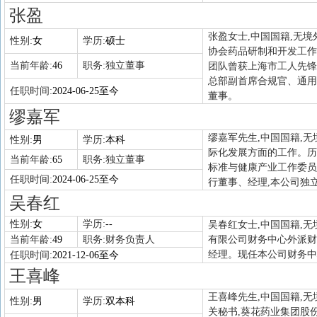
张盈
张盈女士,中国国籍,无境
性别:
女
学历:
硕士
协会药品研制和开发工作委员
当前年龄:
46
职务:
独立董事
团队曾获上海市工人先锋
总部副首席合规官、通用
任职时间:
2024-06-25至今
董事。
缪嘉军
缪嘉军先生,中国国籍,无
性别:
男
学历:
本科
际化发展方面的工作。历
当前年龄:
65
职务:
独立董事
标准与健康产业工作委员
任职时间:
2024-06-25至今
行董事、经理,本公司独
吴春红
性别:
女
学历:
--
吴春红女士,中国国籍,
当前年龄:
49
职务:
财务负责人
有限公司财务中心外派财
经理。现任本公司财务中
任职时间:
2021-12-06至今
王喜峰
王喜峰先生,中国国籍,无
性别:
男
学历:
双本科
关秘书,葵花药业集团股