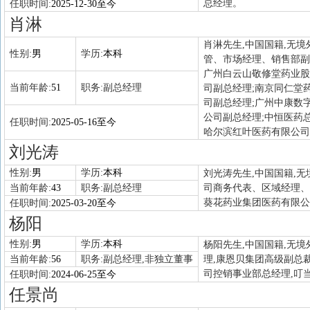
总经理。
任职时间:
2025-12-30至今
肖淋
肖淋先生,中国国籍,无境
性别:
男
学历:
本科
管、市场经理、销售部副
广州白云山敬修堂药业股
当前年龄:
51
职务:
副总经理
司副总经理;南京同仁堂
司副总经理;广州中康数
公司副总经理;中恒医药
任职时间:
2025-05-16至今
哈尔滨红叶医药有限公司
刘光涛
性别:
男
学历:
本科
刘光涛先生,中国国籍,无
当前年龄:
43
职务:
副总经理
司商务代表、区域经理、
葵花药业集团医药有限公
任职时间:
2025-03-20至今
杨阳
性别:
男
学历:
本科
杨阳先生,中国国籍,无境
当前年龄:
56
职务:
副总经理,非独立董事
理,康恩贝集团高级副总
司控销事业部总经理,叮
任职时间:
2024-06-25至今
任景尚