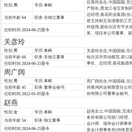
任景尚先生,中国国籍,无
性别:
男
学历:
本科
产部长,黑龙江省五常制
总经理,葵花药业集团(
当前年龄:
64
职务:
非独立董事
曾主持刺五加浸膏的工艺
环使用,获哈尔滨市节水
任职时间:
2024-06-25至今
奖。现任本公司董事、葵
关彦玲
性别:
男
学历:
本科
关彦玲先生,中国国籍,无
当前年龄:
66
职务:
非独立董事
哈尔滨市劳动模范,第1
事长、总经理,葵花集团
任职时间:
2024-06-25至今
周广阔
性别:
男
学历:
本科
周广阔先生,中国国籍,无
当前年龄:
45
职务:
董事会秘书
州奥鸿药业有限责任公司
份有限公司董事会秘书。
任职时间:
2022-01-05至今
赵燕
赵燕女士,中国国籍,无境
性别:
女
学历:
本科
务所有限公司部门经理、
当前年龄:
54
职务:
独立董事
会计师、瑞华会计师事务
任职时间:
2024-06-25至今
富会计师事务所(特殊普