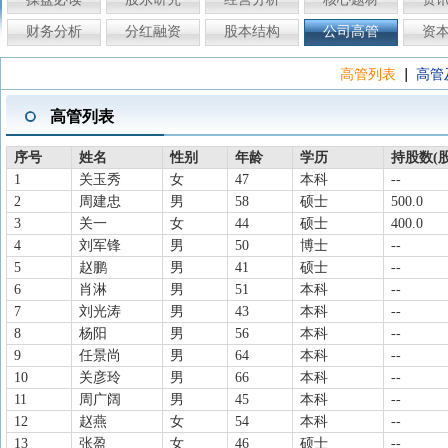
财务分析
分红融资
股本结构
公司高管
资
|
高管列表
高管
高管列表
序号
姓名
性别
年龄
学历
持股数(股
1
关玉秀
女
47
本科
--
2
周建忠
男
58
硕士
500.0
3
关一
女
44
硕士
400.0
4
刘军锋
男
50
博士
--
5
赵鹏
男
41
硕士
--
6
肖淋
男
51
本科
--
7
刘光涛
男
43
本科
--
8
杨阳
男
56
本科
--
9
任景尚
男
64
本科
--
10
关彦玲
男
66
本科
--
11
周广阔
男
45
本科
--
12
赵燕
女
54
本科
--
13
张盈
女
46
硕士
--