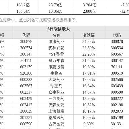
168.2亿
25.79亿
3.204亿
-7.3
155.8亿
10.36亿
2.880亿
-12.
126.0亿
11.26亿
2.463亿
10.3
仍在更新中。点击列名可按照该指标进行排序。
119.8亿
4.053亿
9518万
0.5
6日涨幅最大
6日涨幅最大
109.9亿
19.06亿
1.984亿
13.1
幅
幅
代码
代码
名称
名称
涨跌幅
涨跌幅
代码
代码
102.4亿
11.30亿
6571万
-18.
66%
300878
维康药业
34.88%
300878
101.0亿
10.12亿
2.126亿
4.4
71%
300534
陇神戎发
22.89%
300534
86.58亿
8.978亿
1.996亿
8.9
37%
300147
*ST香雪
22.26%
603567
89.77亿
25.28亿
6562万
-10.
7%
301111
粤万年青
21.42%
300147
65.81亿
9.732亿
1.650亿
20.8
8%
603139
康惠股份
19.69%
301111
74.43亿
5.251亿
1.244亿
12.5
2%
920266
生物谷
17.91%
300519
78.08亿
8.439亿
1.103亿
27.1
7%
600222
太龙药业
17.07%
002566
72.29亿
11.29亿
1.404亿
14.5
5%
603567
珍宝岛
16.64%
603439
72.19亿
8.313亿
7928万
-5.2
7%
002317
众生药业
14.37%
000590
71.01亿
3.552亿
-3353万
-31.
9%
603439
三力制药
12.80%
600222
69.95亿
4.882亿
6674万
17.0
6%
002412
汉森制药
10.82%
002198
66.77亿
8.362亿
-1.418亿
-48.
5%
300039
上海凯宝
10.17%
002873
66.51亿
1.817亿
-1.799亿
-61.
8%
301331
恩威医药
10.03%
605199
52.87亿
6.441亿
2819万
-15.
8%
000590
古汉医药
9.60%
301331
54.65亿
2.833亿
6487万
-29.