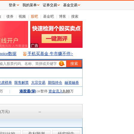
登录
我的菜单
证券交易
基金交易
险
|
债券
|
视频
|
股吧
|
基金吧
|
博客
|
搜索
hoice数据
手机买基金 牛市赚不停>
1
龙虎榜单
限售解禁
大宗交易
期指持仓
融资融券
万
|
港股通(深)
暂停
资金流入
0.00
万
(万元)
--
同行比较
盈利预测
研究报告