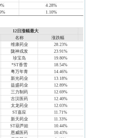
9%
4.28%
49%
1.10%
2%
13.61%
6%
25.77%
12日涨幅最大
12日涨幅最大
0%
4.78%
名称
名称
涨跌幅
涨跌幅
85%
8.93%
维康药业
28.23%
6%
4.43%
陇神戎发
23.91%
0%
10.18%
珍宝岛
19.80%
59%
-11.97%
*ST香雪
18.54%
0%
41.53%
粤万年青
14.46%
5%
18.64%
新光药业
13.18%
9%
93.11%
益盛药业
12.89%
7%
-14.57%
三力制药
12.69%
7%
-4.96%
古汉医药
12.40%
94%
-292.41%
太龙药业
12.03%
4%
4.96%
ST嘉应
11.71%
01%
-256.70%
新天药业
11.33%
29%
-338.99%
ST葫芦娃
10.44%
31%
16.63%
恩威医药
10.43%
30%
-23.05%