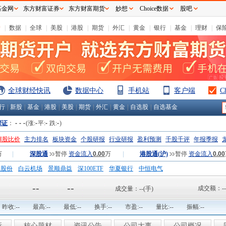
基金网
东方财富证券
东方财富期货
妙想
Choice数据
股吧
情
|
数据
|
全球
|
美股
|
港股
|
期货
|
外汇
|
黄金
|
银行
|
基金
|
理财
|
保
全球财经快讯
数据中心
手机站
客户端
C
行
|
新股
|
基金
|
港股
|
美股
|
期货
|
外汇
|
黄金
|
自选股
|
自选基金
深证
：
-
-
-
(涨:
-
平:
-
跌:
-
)
H股比价
主力排名
板块资金
个股研报
行业研报
盈利预测
千股千评
年报季报
万
|
深股通
暂停
资金流入
0.00
万
|
港股通(沪)
暂停
资金流入
0.00
钢股份
白云机场
景顺鼎益
深100ETF
华夏银行
中恒电气
国一重
中航精机
江铃汽车
--
--
成交额：
--
成交量：
--
(手)
昨收:
--
最高:
--
最低:
--
换手:
--
市盈:
--
量比:
--
振幅:
--
析
核心题材
资讯公告
公司大事
公司概况