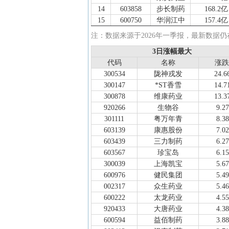
14
603858
步长制药
168.2亿
15
600750
华润江中
157.4亿
16
600285
羚锐制药
126.1亿
注：数据来源于2026年一季报，最新数据
17
002287
奇正藏药
120.0亿
3日涨幅最大
3日涨幅最大
18
600572
康恩贝
110.2亿
代码
代码
名称
名称
涨跌
涨跌
19
300026
红日药业
102.4亿
300534
陇神戎发
24.
20
600993
马应龙
101.1亿
300147
*ST香雪
14.
21
300181
佐力药业
100.7亿
300878
维康药业
13.
22
600129
太极集团
89.77亿
920266
生物谷
9.2
23
000989
九芝堂
81.14亿
301111
粤万年青
8.3
24
002275
桂林三金
78.50亿
603139
康惠股份
7.0
25
002737
葵花药业
78.08亿
603439
三力制药
6.2
26
000650
仁和药业
76.02亿
603567
珍宝岛
6.1
27
600557
康缘药业
72.19亿
300039
上海凯宝
5.6
28
600252
中恒集团
71.01亿
600976
健民集团
5.4
29
600771
广誉远
69.95亿
002317
众生药业
5.4
30
600422
昆药集团
66.77亿
600222
太龙药业
4.5
31
603567
珍宝岛
66.57亿
920433
大唐药业
4.3
32
002424
ST百灵
64.15亿
600594
益佰制药
3.8
33
300039
上海凯宝
62.34亿