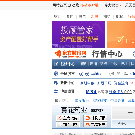
网站首页
加收藏
移动客户端
东方财富
天天
财经
|
要闻
|
股票
|
新股
|
期指
|
期权
|
行
指数
|
期指
|
期权
|
个股
|
板块
|
排
行情中心
上证
：
-
-
-
(涨:
-
平:
-
跌:
-
)
全球股市
数据中心
新股申购
新股日历
资金流向
A
沪深港通
沪股通
暂停
资金流入
0.00
最近访问：
浦发银行
网宿科技
中原高速
武
葵花药业
弘业股份
富临运业
隆基机械
中
--
002737
今开:
--
操盘必读
股东研究
经营分