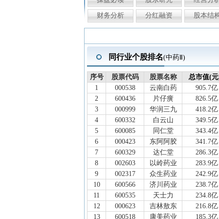
财务分析
分红融资
股本结
同行业个股排名
(中药Ⅱ)
序号
序号
股票代码
股票代码
股票名称
股票名称
总市值(元
总市值(元
1
000538
云南白药
905.7亿
2
600436
片仔癀
826.5亿
3
000999
华润三九
418.2亿
4
600332
白云山
349.5亿
5
600085
同仁堂
343.4亿
6
000423
东阿阿胶
341.7亿
7
600329
达仁堂
286.3亿
8
002603
以岭药业
283.9亿
9
002317
众生药业
242.9亿
10
600566
济川药业
238.7亿
11
600535
天士力
234.8亿
12
000623
吉林敖东
216.8亿
13
600518
康美药业
185.3亿