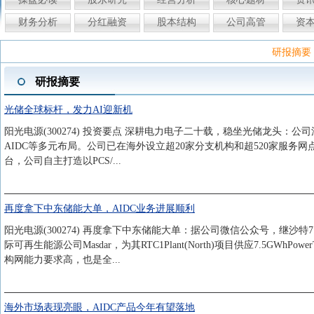
财务分析
分红融资
股本结构
公司高管
资
研报摘要
研报摘要
光储全球标杆，发力AI迎新机
阳光电源(300274) 投资要点 深耕电力电子二十载，稳坐光储龙头
AIDC等多元布局。公司已在海外设立超20家分支机构和超520家服务
台，公司自主打造以PCS/...
再度拿下中东储能大单，AIDC业务进展顺利
阳光电源(300274) 再度拿下中东储能大单：据公司微信公众号，继沙特7
际可再生能源公司Masdar，为其RTC1Plant(North)项目供应7.5GW
构网能力要求高，也是全...
海外市场表现亮眼，AIDC产品今年有望落地