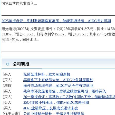
司第四季度营业收入...
2025年报点评：毛利率短期略有承压，储能高增持续，AIDC潜力可期
阳光电源(300274) 投资要点 事件：公司25年营收891.8亿元，同比+14
31.8%，同比+1.9pct，归母净利率15.1%，同比+0.9pct；其中25年Q4营
润13.4亿元，同环比-5...
公司研报
买入
光储全球标杆，发力AI迎新机
买入
再度拿下中东储能大单，AIDC业务进展顺利
增持
海外市场表现亮眼，AIDC产品今年有望落地
买入
毛利率环比显著修复，后续业绩修复可期；维持买入
买入
26一季报点评：高基数+汇兑致Q1同比下滑，储能持续高增
买入
25Q4业绩小幅承压，储能+AIDC未来可期
买入
4Q25业绩承压，长期成长逻辑未变
优于大市
公司业绩稳步增长，光储龙头行稳致远