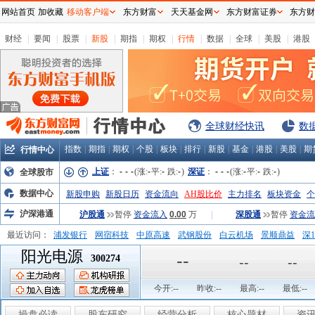
网站首页
加收藏
移动客户端
东方财富
天天基金网
东方财富证券
东方财
财经
|
要闻
|
股票
|
新股
|
期指
|
期权
|
行情
|
数据
|
全球
|
美股
|
港股
全球财经快讯
数
指数
|
期指
|
期权
|
个股
|
板块
|
排行
|
新股
|
基金
|
港股
|
美股
|
期
行情中心
上证
：
-
-
-
(涨:
-
平:
-
跌:
-
)
深证
：
-
-
-
(涨:
-
平:
-
跌:
-
)
全球股市
数据中心
新股申购
新股日历
资金流向
AH股比价
主力排名
板块资金
个
沪深港通
沪股通
暂停
资金流入
0.00
万
|
深股通
暂停
资金流
最近访问：
浦发银行
网宿科技
中原高速
武钢股份
白云机场
景顺鼎益
深1
阳光电源
弘业股份
富临运业
隆基机械
中国一重
中航精机
江铃汽车
--
300274
--
--
今开:
--
昨收:
--
最高:
--
最低:
--
操盘必读
股东研究
经营分析
核心题材
资