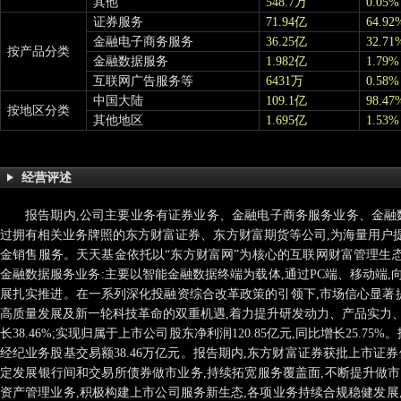
其他
548.7万
0.05%
证券服务
71.94亿
64.92
金融电子商务服务
36.25亿
32.71
按产品分类
金融数据服务
1.982亿
1.79%
互联网广告服务等
6431万
0.58%
中国大陆
109.1亿
98.47
按地区分类
其他地区
1.695亿
1.53%
经营评述
报告期内,公司主要业务有证券业务、金融电子商务服务业务、金融
过拥有相关业务牌照的东方财富证券、东方财富期货等公司,为海量用户
金销售服务。天天基金依托以“东方财富网”为核心的互联网财富管理生
金融数据服务业务:主要以智能金融数据终端为载体,通过PC端、移动端
展扎实推进。在一系列深化投融资综合改革政策的引领下,市场信心显著提
高质量发展及新一轮科技革命的双重机遇,着力提升研发动力、产品实力、服
长38.46%;实现归属于上市公司股东净利润120.85亿元,同比增长25.
经纪业务股基交易额38.46万亿元。报告期内,东方财富证券获批上市证
定发展银行间和交易所债券做市业务,持续拓宽服务覆盖面,不断提升做
资产管理业务,积极构建上市公司服务新生态,各项业务持续合规稳健发展