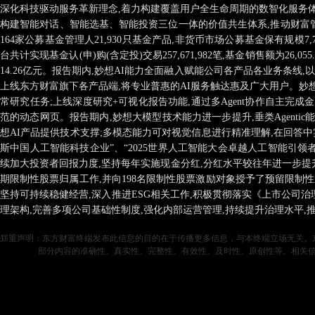
深化科技驱动服务革新理念,着力构建覆盖用户全生命周期的数智化服务体
构建智能对话、智能选基、智能投资三位一体的价值共生体系,推动财富
164家公募基金管理人21,930只基金产品,非货币市场公募基金保有规模7,
台共计实现基金认(申)购(含定投)交易257,671,982笔,基金销售额为26,055
14.26亿元。报告期内,妙想AI能力全面融入赋能公司各产品各业务条线
上线东方财富旗下各产品端,将专业普惠的AI服务触达惠及广大用户。妙
常研究任务;上线深度研究+可视化报告功能,通过多Agent协作自主完
范的动态网页。报告期内,妙想大模型技术能力进一步提升,垂类Agent
想AI产品提供技术支撑;多模态能力可对视觉信息进行精准理解,在回答中
斯中国人工智能科技企业”、“2025世界人工智能大会卓越人工智能引领者奖S
续加大投资者回报力度,坚持每年实施现金分红,分红水平较往年进一步提
期限制性股票归属工作,并向198名限制性股票激励对象授予了预留限制
坚持可持续稳健经营,深入推进ESG相关工作,积极贯彻落实《上市公司
理架构,完善多项公司基础性制度,强化内部运营管理,持续提升治理水平
郑重声明：东方财富终端发布此信息的目的在于传播更多信息，与本终端立场无关。
部分内容的准确性、真实性、完整性、有效性、及时性、原创性等。相关