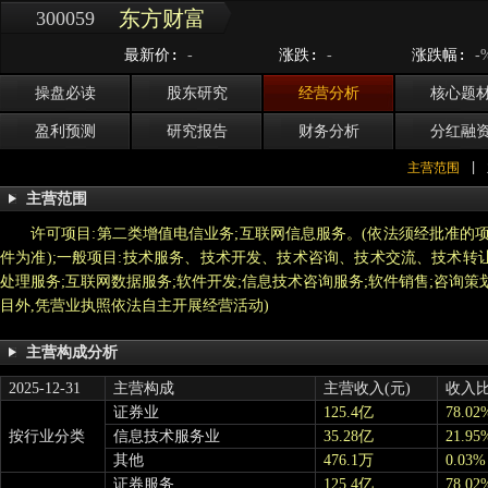
东方财富
300059
最新价:
涨跌:
涨跌幅:
-
-
-
操盘必读
股东研究
经营分析
核心题
盈利预测
研究报告
财务分析
分红融
主营范围
|
主营范围
许可项目:第二类增值电信业务;互联网信息服务。(依法须经批准的
件为准);一般项目:技术服务、技术开发、技术咨询、技术交流、技术转
处理服务;互联网数据服务;软件开发;信息技术咨询服务;软件销售;咨询策
目外,凭营业执照依法自主开展经营活动)
主营构成分析
2025-12-31
主营构成
主营收入(元)
收入
证券业
125.4亿
78.02
按行业分类
信息技术服务业
35.28亿
21.95
其他
476.1万
0.03%
证券服务
125.4亿
78.02