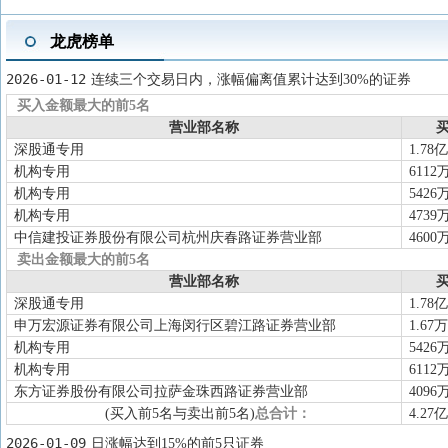
龙虎榜单
2026-01-12
连续三个交易日内，涨幅偏离值累计达到30%的证券
买入金额最大的前5名
营业部名称
买
深股通专用
1.78亿
机构专用
6112
机构专用
5426
机构专用
4739
中信建投证券股份有限公司杭州庆春路证券营业部
4600
卖出金额最大的前5名
营业部名称
买
深股通专用
1.78亿
申万宏源证券有限公司上海闵行区碧江路证券营业部
1.67万
机构专用
5426
机构专用
6112
东方证券股份有限公司拉萨金珠西路证券营业部
4096
(买入前5名与卖出前5名)
总合计：
4.27亿
2026-01-09
日涨幅达到15%的前5只证券