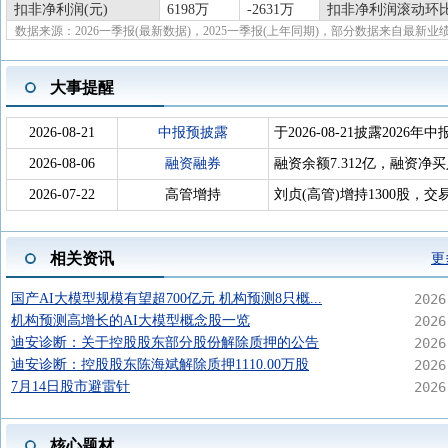
扣非净利润(元)
6198万
-2631万
扣非净利润滚动环比
数据来源：2026一季报(最新数据)，2025一季报(上年同期)，部分数据来自最新业
大事提醒
2026-08-21
中报预披露
于2026-08-21披露2026年中
2026-08-06
融资融券
融资余额7.312亿，融资净买入
2026-07-22
高管增持
刘贞(高管)增持1300股，交
相关资讯
更
国产AI大模型规模有望超700亿元 机构预测8只概...
2026
机构预测高增长的AI大模型概念股一览
2026
迪安诊断：关于控股股东部分股份解除质押的公告
2026
迪安诊断：控股股东陈海斌解除质押1110.00万股
2026
7月14日股市避雷针
2026
核心题材