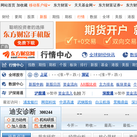
网站首页
加收藏
移动客户端
东方财富
天天基金网
东方财富证券
东方财
财经
|
要闻
|
股票
|
新股
|
期指
|
期权
|
行情
|
数据
|
全球
|
美股
|
港股
全球财经快讯
数
指数
|
期指
|
期权
|
个股
|
板块
|
排行
|
新股
|
基金
|
港股
|
美股
|
期
行情中心
上证
：
-
-
-
(涨:
-
平:
-
跌:
-
)
深证
：
-
-
-
(涨:
-
平:
-
跌:
-
)
全球股市
数据中心
新股申购
新股日历
资金流向
AH股比价
主力排名
板块资金
个
沪深港通
沪股通
暂停
资金流入
0.00
万
|
深股通
暂停
资金流
最近访问：
浦发银行
网宿科技
中原高速
武钢股份
白云机场
景顺鼎益
深1
迪安诊断
弘业股份
富临运业
隆基机械
中国一重
中航精机
江铃汽车
--
300244
--
--
今开:
--
昨收:
--
最高:
--
最低:
--
操盘必读
股东研究
经营分析
核心题材
资