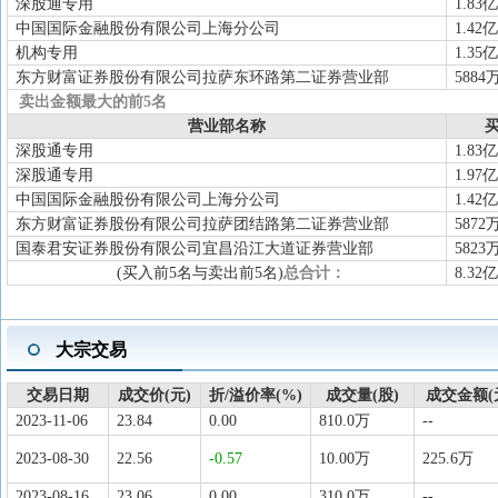
深股通专用
1.83亿
中国国际金融股份有限公司上海分公司
1.42亿
机构专用
1.35亿
东方财富证券股份有限公司拉萨东环路第二证券营业部
5884
卖出金额最大的前5名
营业部名称
买
深股通专用
1.83亿
深股通专用
1.97亿
中国国际金融股份有限公司上海分公司
1.42亿
东方财富证券股份有限公司拉萨团结路第二证券营业部
5872
国泰君安证券股份有限公司宜昌沿江大道证券营业部
5823
(买入前5名与卖出前5名)
总合计：
8.32亿
大宗交易
交易日期
成交价(元)
折/溢价率(%)
成交量(股)
成交金额(
2023-11-06
23.84
0.00
810.0万
--
2023-08-30
22.56
-0.57
10.00万
225.6万
2023-08-16
23.06
0.00
310.0万
--