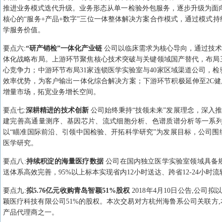
推进业务模式迭代升级。业务形态从单一检验外包服务，逐步升级为面向
核心的“服务+产品+数字”三位一体整体解决方案合作模式，通过模式
学服务价值。
要点
六
:
“研产销检”一体化产业链
公司以临床需求为核心导向，通过技术
体化战略布局。上游环节聚焦核心技术突破与关键领域国产替代，布局
心竞争力；中游环节布局31家连锁医学实验室与40家区域渠道公司，
效率优势，为客户输出一体化综合解决方案；下游环节积极延伸至2C健
增量市场，拓宽业务增长空间。
要点
七
:
深耕精进的技术创新
公司始终秉持“技领未来”发展理念，深入
建完善高通量测序、基因芯片、流式细胞分析、色谱质谱分析等一系
以“瞄准国际前沿、引领中国检验、开拓科学研究”为发展目标，公司
医学研究。
要点
八
:
持续积淀的海量医疗数据
公司在国内独立医学实验室领域具备规模
送体系高效完善，95%以上标本实现省内12小时送达、跨省12-24小时
要点
九
:
拟5.76亿元收购青岛智颖51%股权
2018年4月10日公告,公
颖医疗科技有限公司51%的股权。本次交易对方杭州海鲁系公司关联方
产品代理商之一。