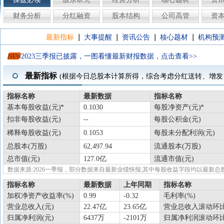
财务分析
分红融资
股本结构
公司高管
资
|
|
|
|
最新指标
大事提醒
资讯公告
核心题材
机构预
2023三季报已披露，一图看懂最新财报数据，点击查看>>
NEW
最新指标
(根据今日总股本计算所得，综合考虑分红送转、增发
指标名称
最新数据
指标名称
基本每股收益(元)
0.1030
每股净资产(元)
扣非每股收益(元)
--
每股公积金(元)
稀释每股收益(元)
0.1053
每股未分配利润(元)
总股本(万股)
62,497.94
流通股本(万股)
总市值(元)
127.0亿
流通市值(元)
数据来源:2026一季报，部分数据来自最新业绩快报;其中每股收益字段均以最
指标名称
最新数据
上年同期
指标名称
加权净资产收益率(%)
0.99
-0.32
毛利率(%)
营业总收入(元)
22.47亿
23.65亿
营业总收入滚动环比
归属净利润(元)
6437万
-2101万
归属净利润滚动环比