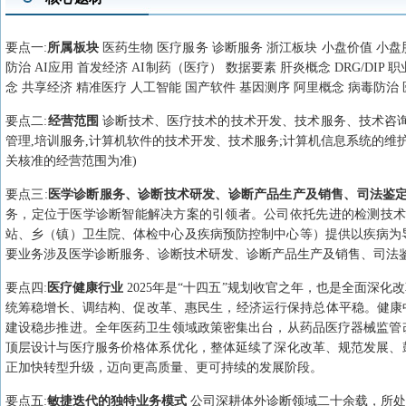
要点
一
:
所属板块
医药生物 医疗服务 诊断服务 浙江板块 小盘价值 小盘股
防治 AI应用 首发经济 AI制药（医疗） 数据要素 肝炎概念 DRG/DIP
念 共享经济 精准医疗 人工智能 国产软件 基因测序 阿里概念 病毒防治
要点
二
:
经营范围
诊断技术、医疗技术的技术开发、技术服务、技术咨询;
管理,培训服务,计算机软件的技术开发、技术服务;计算机信息系统的维护
关核准的经营范围为准)
要点
三
:
医学诊断服务、诊断技术研发、诊断产品生产及销售、司法鉴
务，定位于医学诊断智能解决方案的引领者。公司依托先进的检测技术
站、乡（镇）卫生院、体检中心及疾病预防控制中心等）提供以疾病为导
要业务涉及医学诊断服务、诊断技术研发、诊断产品生产及销售、司法
要点
四
:
医疗健康行业
2025年是“十四五”规划收官之年，也是全面深
统筹稳增长、调结构、促改革、惠民生，经济运行保持总体平稳。健康
建设稳步推进。全年医药卫生领域政策密集出台，从药品医疗器械监管
顶层设计与医疗服务价格体系优化，整体延续了深化改革、规范发展、
正加快转型升级，迈向更高质量、更可持续的发展阶段。
要点
五
:
敏捷迭代的独特业务模式
公司深耕体外诊断领域二十余载，所处