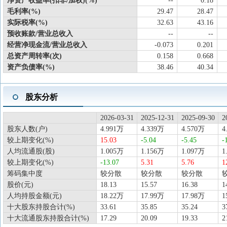
净资产收益率(扣非/加权)(%)
--
0.18
毛利率(%)
29.47
28.47
实际税率(%)
32.63
43.16
预收账款/营业总收入
--
--
经营净现金流/营业总收入
-0.073
0.201
总资产周转率(次)
0.158
0.668
资产负债率(%)
38.46
40.34
股东分析
2026-03-31
2025-12-31
2025-09-30
2
股东人数(户)
4.991万
4.339万
4.570万
4
较上期变化(%)
15.03
-5.04
-5.45
-
人均流通股(股)
1.005万
1.156万
1.097万
1
较上期变化(%)
-13.07
5.31
5.76
1
筹码集中度
较分散
较分散
较分散
股价(元)
18.13
15.57
16.38
1
人均持股金额(元)
18.22万
17.99万
17.98万
1
十大股东持股合计(%)
33.61
35.85
35.24
3
十大流通股东持股合计(%)
17.29
20.09
19.33
2