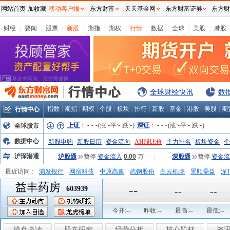
网站首页
加收藏
移动客户端
东方财富
天天基金网
东方财富证券
东方财
财经
|
要闻
|
股票
|
新股
|
期指
|
期权
|
行情
|
数据
|
全球
|
美股
|
港股
全球财经快讯
数
指数
|
期指
|
期权
|
个股
|
板块
|
排行
|
新股
|
基金
|
港股
|
美股
|
期
行情中心
上证
：
-
-
-
(涨:
-
平:
-
跌:
-
)
深证
：
-
-
-
(涨:
-
平:
-
跌:
-
)
全球股市
数据中心
新股申购
新股日历
资金流向
AH股比价
主力排名
板块资金
个
沪深港通
沪股通
暂停
资金流入
0.00
万
|
深股通
暂停
资金流
最近访问：
浦发银行
网宿科技
中原高速
武钢股份
白云机场
景顺鼎益
深1
益丰药房
弘业股份
富临运业
隆基机械
中国一重
中航精机
江铃汽车
--
603939
--
--
今开:
--
昨收:
--
最高:
--
最低:
--
操盘必读
股东研究
经营分析
核心题材
资