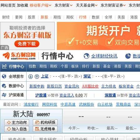
网站首页
加收藏
移动客户端
东方财富
天天基金网
东方财富证券
东方财
财经
|
要闻
|
股票
|
新股
|
期指
|
期权
|
行情
|
数据
|
全球
|
美股
|
港股
全球财经快讯
数
指数
|
期指
|
期权
|
个股
|
板块
|
排行
|
新股
|
基金
|
港股
|
美股
|
期
行情中心
上证
：
-
-
-
(涨:
-
平:
-
跌:
-
)
深证
：
-
-
-
(涨:
-
平:
-
跌:
-
)
全球股市
数据中心
新股申购
新股日历
资金流向
AH股比价
主力排名
板块资金
个
沪深港通
沪股通
暂停
资金流入
0.00
万
|
深股通
暂停
资金流
最近访问：
浦发银行
网宿科技
中原高速
武钢股份
白云机场
景顺鼎益
深1
新大陆
弘业股份
富临运业
隆基机械
中国一重
中航精机
江铃汽车
--
000997
--
--
今开:
--
昨收:
--
最高:
--
最低:
--
操盘必读
股东研究
经营分析
核心题材
资