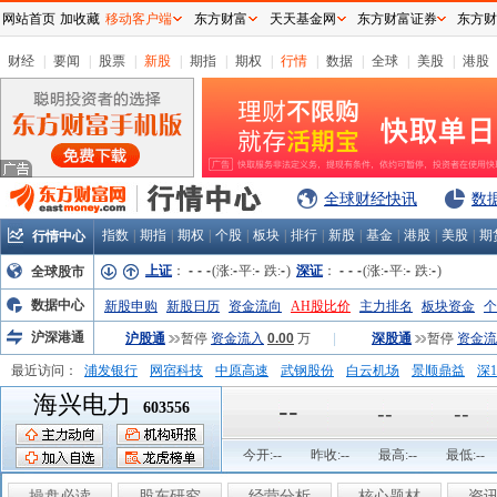
网站首页
加收藏
移动客户端
东方财富
天天基金网
东方财富证券
东方财
财经
|
要闻
|
股票
|
新股
|
期指
|
期权
|
行情
|
数据
|
全球
|
美股
|
港股
全球财经快讯
数
指数
|
期指
|
期权
|
个股
|
板块
|
排行
|
新股
|
基金
|
港股
|
美股
|
期
行情中心
上证
：
-
-
-
(涨:
-
平:
-
跌:
-
)
深证
：
-
-
-
(涨:
-
平:
-
跌:
-
)
全球股市
数据中心
新股申购
新股日历
资金流向
AH股比价
主力排名
板块资金
个
沪深港通
沪股通
暂停
资金流入
0.00
万
|
深股通
暂停
资金流
最近访问：
浦发银行
网宿科技
中原高速
武钢股份
白云机场
景顺鼎益
深1
海兴电力
弘业股份
富临运业
隆基机械
中国一重
中航精机
江铃汽车
--
603556
--
--
今开:
--
昨收:
--
最高:
--
最低:
--
操盘必读
股东研究
经营分析
核心题材
资