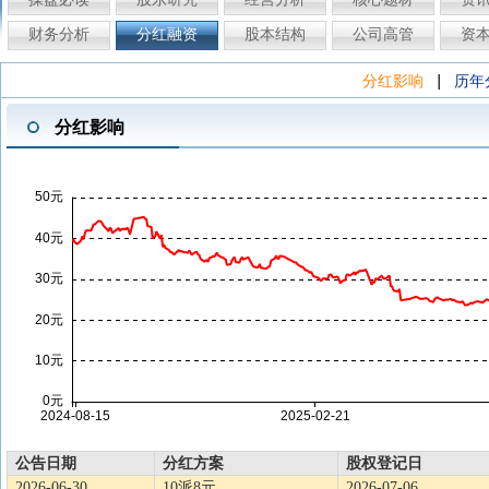
财务分析
分红融资
股本结构
公司高管
资
|
分红影响
历年
分红影响
公告日期
分红方案
股权登记日
2026-06-30
10派8元
2026-07-06