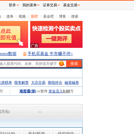
登录
我的菜单
证券交易
基金交易
险
|
债券
|
视频
|
股吧
|
基金吧
|
博客
|
搜索
hoice数据
手机买基金 牛市赚不停>
2
龙虎榜单
限售解禁
大宗交易
期指持仓
融资融券
万
|
港股通(深)
暂停
资金流入
0.00
万
(万元)
--
同行比较
盈利预测
研究报告