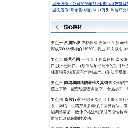
温氏股份：公司2026年7月销售白羽鸡苗1476.
温氏股份7月销售肉猪274.21万头 均价环比增
核心题材
要点
一
:
所属板块
农林牧渔 养殖业 生猪养殖 
深成500 转债标的 HS300_ 乳业 鸡肉概
要点
二
:
经营范围
一般项目:牲畜销售;畜牧
口;技术进出口。(除依法须经批准的项目外,
牲畜饲养;牲畜屠宰;饲料生产。(依法须经
要点
三
:
肉鸡和肉猪的养殖及其销售
公司的
链上下游，配套经营畜禽屠宰、食品加工、
要点
四
:
畜牧行业
根据证监会《上市公司行业
系，肉鸡、生猪产量多年保持世界首位，但
能调整滞后，致使价格波动形成周期性特点
而复始形成周期性波动。