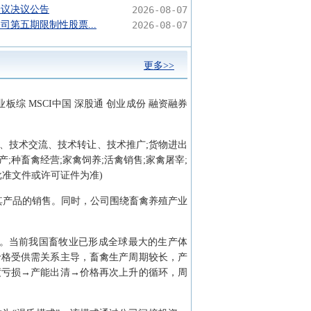
会议决议公告
2026-08-07
司第五期限制性股票...
2026-08-07
更多>>
业板综 MSCI中国 深股通 创业成份 融资融券
询、技术交流、技术转让、技术推广;货物进出
;种畜禽经营;家禽饲养;活禽销售;家禽屠宰;
批准文件或许可证件为准)
其产品的销售。同时，公司围绕畜禽养殖产业
）分类。当前我国畜牧业已形成全球最大的生产体
价格受供需关系主导，畜禽生产周期较长，产
度亏损→产能出清→价格再次上升的循环，周