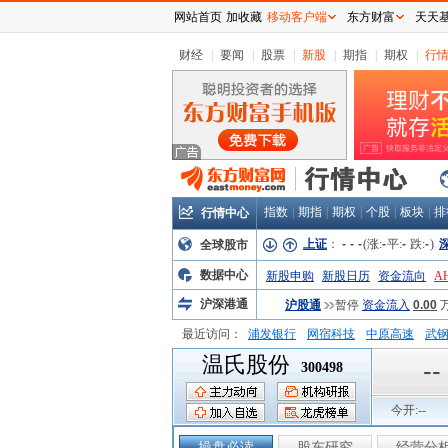
网站首页
加收藏
移动客户端
东方财富
天天
财经
|
要闻
|
股票
|
新股
|
期指
|
期权
|
行
指数
|
期指
|
期权
|
个股
|
板块
|
排
行情中心
上证
：
-
-
-
(涨:
-
平:
-
跌:
-
)
全球股市
数据中心
新股申购
新股日历
资金流向
A
沪深港通
沪股通
暂停
资金流入
0.00
最近访问：
浦发银行
网宿科技
中原高速
武
温氏股份
弘业股份
富临运业
隆基机械
中
--
300498
今开:
--
操盘必读
股东研究
经营分