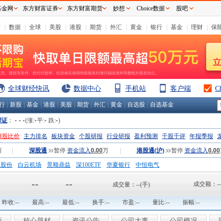
基金网
东方财富证券
东方财富期货
妙想
Choice数据
股吧
情
|
数据
|
全球
|
美股
|
港股
|
期货
|
外汇
|
黄金
|
银行
|
基金
|
理财
|
保
全球财经快讯
数据中心
手机站
客户端
C
行
|
新股
|
基金
|
港股
|
美股
|
期货
|
外汇
|
黄金
|
自选股
|
自选基金
深证
：
-
-
-
(涨:
-
平:
-
跌:
-
)
H股比价
主力排名
板块资金
个股研报
行业研报
盈利预测
千股千评
年报季报
万
|
深股通
暂停
资金流入
0.00
万
|
港股通(沪)
暂停
资金流入
0.00
钢股份
白云机场
景顺鼎益
深100ETF
华夏银行
中恒电气
国一重
中航精机
江铃汽车
--
--
成交额：
--
成交量：
--
(手)
昨收:
--
最高:
--
最低:
--
换手:
--
市盈:
--
量比:
--
振幅:
--
析
核心题材
资讯公告
公司大事
公司概况