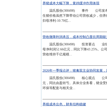
养猪成本大幅下降，黄鸡缓冲作用体现
温氏股份(300498) 事件 公司发布202
生猪价格虽然下降带动公司营收减少，但养殖成
归母净利-10.70亿...
营收微降利润承压，成本控制凸显抗周期能
温氏股份(300498) 投资要点 业绩总结
母净利润52.66亿元，同比下降43.25%。
营收维持千亿规模...
2026年一季报点评：猪禽双主业协同发展
温氏股份(300498) 核心观点 公司202
元，同比由盈转亏。具体分业务看，猪业受猪
环保等配套与相关业...
养殖成本出色，财务结构稳健