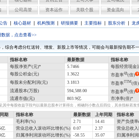
构
公司高管
资本运作
关联个股
资金流向
|
|
|
|
|
|
公告
核心题材
机构预测
研报摘要
主要指标
股东分析
龙
报数据，点击查看>>
得，综合考虑分红送转、增发、新股上市等情况，可能会与最新报告期不一
指标名称
最新数据
指标名称
每股净资产(元)
5.7466
每股经营现金流
动
每股公积金(元)
1.3622
市盈率
(倍)
TTM
每股未分配利润(元)
3.1813
市盈率
(倍)
静
流通股本(万股)
594,588.00
市盈率
(倍)
流通市值(元)
803.9亿
市净率(倍)
绩快报;其中每股收益字段均以最新总股本计算得出，精确到小数点后四位，其余指标若
同期
指标名称
最新数据
上年同期
指标名称
毛利率(%)
2.71
14.41
资产负债率(
.6亿
营业总收入滚动环比增长(%)
0.07
2.37
营业总收入
13亿
归属净利润滚动环比增长(%)
-58.55
35.07
归属净利润