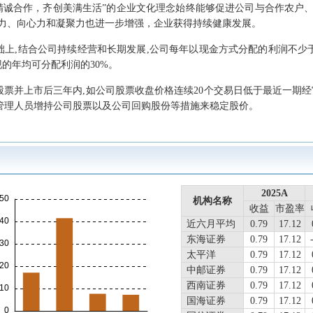
精诚合作，齐创美满生活”的企业文化理念始终能够促进公司与合作农户
力、向心力和凝聚力也进一步增强，企业获得持续健康发展。
上,结合公司持续经营和长期发展,公司每年以现金方式分配的利润不少于
的年均可分配利润的30%。
股票并上市后三年内,如公司股票收盘价格连续20个交易日低于最近一期经
级管理人员增持公司股票以及公司回购股份等措施来稳定股价。
2025A
2025A
机构名称
机构名称
收益
收益
市盈率
市盈率
近六月平均
近六月平均
0.79
0.79
17.12
17.12
东海证券
0.79
17.12
太平洋
0.79
17.12
中邮证券
0.79
17.12
西南证券
0.79
17.12
国海证券
0.79
17.12