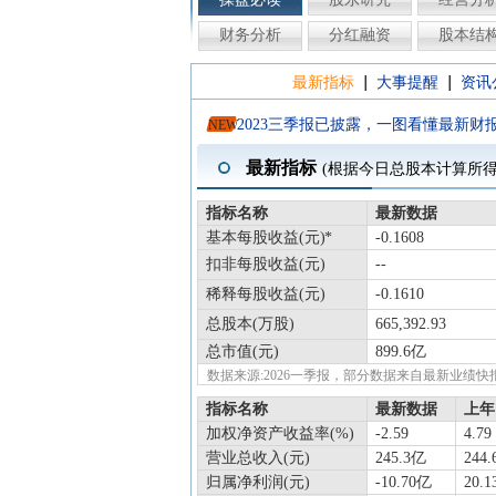
财务分析
分红融资
股本结
|
|
最新指标
大事提醒
资讯
2023三季报已披露，一图看懂最新财
NEW
最新指标
(根据今日总股本计算所
指标名称
最新数据
基本每股收益(元)
-0.1608
扣非每股收益(元)
--
稀释每股收益(元)
-0.1610
总股本(万股)
665,392.93
总市值(元)
899.6亿
数据来源:2026一季报，部分数据来自最新业
指标名称
最新数据
上年
加权净资产收益率(%)
-2.59
4.79
营业总收入(元)
245.3亿
244
归属净利润(元)
-10.70亿
20.