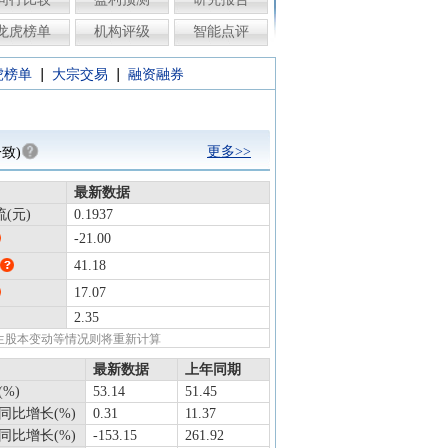
龙虎榜单
机构评级
智能点评
|
|
虎榜单
大宗交易
融资融券
更多>>
致)
最新数据
(元)
0.1937
-21.00
41.18
17.07
2.35
发生股本变动等情况则将重新计算
最新数据
上年同期
%)
53.14
51.45
同比增长(%)
0.31
11.37
同比增长(%)
-153.15
261.92