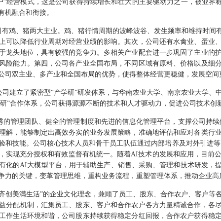
户”经营模式，这是公司获得持续增长和壮大的主要驱动力之一，被业界称
有机融合和衔接。
司有鸡、猪两大主业。鸡、猪行情周期的波峰波谷、发生频率和维持时间
上可以降低行业周期对经营业绩的影响。其次，公司还有水禽业、蛋业
于龙头地位，具有较强的竞争力。多相关产业配套进一步巩固了主业的
风险能力。第四，公司各产业全国布局，不同区域有原料、价格以及细
公司双主业、多产业和全国布局的优势，使得整体经营更稳健，发展空间
公司建立了紧密型“产学研”研发体系，与华南农业大学、南京农业大学、
学研”合作体系，公司获得源源不断的技术和人才驱动力，促进公司技术创
秀的管理团队、健全的管理制度和先进的信息化管理平台，支撑公司持续
刻理解，能够制定出高效务实的业务发展策略，准确地评估和应对各类行业
验和技能。公司核心技术人员和骨干员工队伍通过内部培养及对外引进等
，实现充分授权和有效监督有机统一。随着AI技术的发展和应用，目前公
有化的AI大模型平台，用于辅助生产、销售、采购、管理和技术研发，
争力的关键，变革管理思维，重构业务流程，重塑管理体系，推动企业高
，齐创美满生活”的企业文化理念，兼顾了员工、股东、合作农户、客户等
益分配机制，汇集员工、股东、客户和合作农户各方力量精诚合作，各
工作生活环境和谐，公司股东持续获得稳定分红回报，合作农户获得稳定