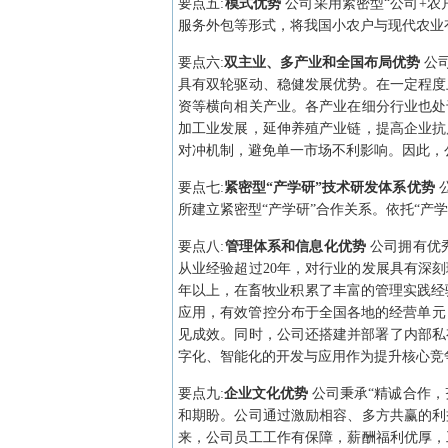
要点
五
:
模式优势
公司采用紧密型“公司+农
服务外包等形式，将我国小农户与现代农业
要点
六
:
双主业、多产业和全国布局优势
公
具有双轮驱动、稳健发展优势。在一定程度
资等横向相关产业。各产业在细分行业也处
加工业发展，延伸养殖产业链，提高企业抗
对冲机制，避免单一市场不利影响。因此，
要点
七
:
紧密型“产学研”技术研发体系优势
所建立紧密型“产学研”合作关系。依托“产
要点
八
:
管理体系和信息化优势
公司拥有优
从业经验超过20年，对行业的发展具有深
年以上，在畜牧业积累了丰富的管理实践经
应用，有效管控分布于全国各地的经营单元
见成效。同时，公司还搭建并部署了内部私
字化、智能化的开发与应用作为提升核心竞
要点
九
:
企业文化优势
公司秉承“精诚合作
和期盼。公司通过激励相容、多方共赢的利
来，公司员工工作有保障，薪酬福利优厚，