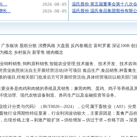
...
2026-08-05
温氏股份:第五届董事会第十八次
长...
2026-08-05
温氏股份:温氏食品集团股份有限公
广东板块 股权分散 消费风格 大盘股 反内卷概念 富时罗素 深证100R 创
念 华为概念 乡村振兴 新零售 猪肉概念
渔业饲料销售;饲料原料销售;智能农业管理;技术服务、技术开发、技术咨
凭营业执照依法自主开展经营活动)许可项目:食品生产;食品销售;种畜禽生产
批准的项目,经相关部门批准后方可开展经营活动,具体经营项目以相关部门
主要业务是肉鸡和肉猪的养殖及其销售；兼营肉鸭、蛋鸡、鸽子等养殖及
环境治理、现代农牧设备制造、兽药生产以及金融投资等业务。
统计分类与代码》（JR/T0020—2024），公司属于畜牧业（A03
畜牧行业周期性特征显著，行业利润波动较大，主要原因是：畜禽产品
，出现价格上涨→刺激产能扩张→供给增加→供过于求→价格下跌→深