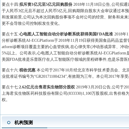
要点
十四
:
拟斥资3亿元至5亿元回购股份
2018年11月18日公告,公
于人民币3亿元且不超过人民币5亿元,回购期限自股东大会审议通过本预
和发展前景,公司认为本次回购股份事项不会对公司的经营、财务和未来发
更不会导致公司控制权发生变化。
要点
十五
:
心电图人工智能自动分析诊断系统获得美国FDA批准
2018
分析诊断系统AI-ECGPlatform于2018年11月19日获得美国食品药
atform诊断项目覆盖主要的心血管疾病,在心律失常(冲动形成异常、
5%以上。公司表示,心电图人工智能自动分析诊断系统AI-ECGPlat
美国FDA批准是乐普医疗在人工智能医疗领域的里程碑事件,也是乐普
要点
十六
:
税收优惠
本公司于2017年10月经北京市科学技术委员会、
业批准证书编号为“GR201711004234”,有效期为三年。本公司201
要点
十七
:
2.62亿元出售君实生物部分股权
2019年3月20日公告,公司
上海君实生物医药科技股份有限公司(833330)1,100万股股权,出售价格为
权。
机构预测