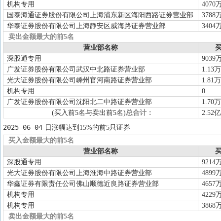
机构专用
4070
国泰海通证券股份有限公司上海浦东新区海阳西路证券营业部
3788
华泰证券股份有限公司上海静安区威海路证券营业部
3404
卖出金额最大的前5名
营业部名称
买
深股通专用
9039
广发证券股份有限公司武汉中北路证券营业部
1.13万
光大证券股份有限公司嵊州官河南路证券营业部
1.81万
机构专用
0
广发证券股份有限公司沈阳北二中路证券营业部
1.70万
(买入前5名与卖出前5名)
总合计：
2.52亿
2025-06-04
日涨幅达到15%的前5只证券
买入金额最大的前5名
营业部名称
买
深股通专用
9214
光大证券股份有限公司上海淮海中路证券营业部
4899
华鑫证券有限责任公司佛山顺德近良路证券营业部
4657
机构专用
4229
机构专用
3868
卖出金额最大的前5名