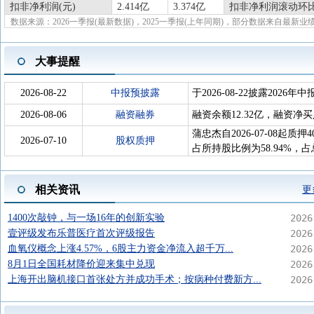
扣非净利润(元)
2.414亿
3.374亿
扣非净利润滚动环比
数据来源：2026一季报(最新数据)，2025一季报(上年同期)，部分数据来自最新业
大事提醒
2026-08-22
中报预披露
于2026-08-22披露2026年中
2026-08-06
融资融券
融资余额12.32亿，融资净买
蒲忠杰自2026-07-08起质
2026-07-10
股权质押
占所持股比例为58.94%，占
相关资讯
更
1400次敲钟，与一场16年的创新实验
2026
壹评级发布乐普医疗首次评级报告
2026
血氧仪概念上涨4.57%，6股主力资金净流入超千万...
2026
8月1日全国耗材降价迎来集中兑现
2026
上海开出脑机接口首张处方并成功手术；按病种付费新方...
2026