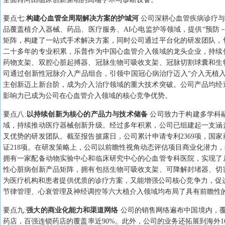
要点
七
:
构建心血管全周期解决方案的护城河
公司深耕心血管疾病诊疗与
品覆盖植介入器械、药品、医疗服务、AI心电监护等领域，提供“预防
矩阵，构建了一站式手术解决方案，同时公司通过平台化的研发团队，
二十多年的专业积累，乐普作为中国心血管介入领域的龙头企业，持续
药物支架、双腔心脏起搏器、冠脉生物可吸收支架、冠脉切割球囊和生
司通过创新性冠脉介入产品组合，引领中国冠心病治疗迈入“介入无植
主创新迈上新台阶，成为介入治疗领域的重大技术突破。公司产品均经
影响力已成为公司在心血管介入领域的核心竞争优势。
要点
八
:
以持续创新为核心的产品力与技术储备
公司致力于构建多学科
域，持续推动医疗器械创新升级。经过多年积累，公司已组建起一支涵
叉优势的研发团队。截至报告披露日，公司累计申请专利2369项，国家药
证218项。在研发策略上，公司以前瞻性视角动态评估项目商业化潜力
拥有一家配备动物实验中心和临床研究中心的心血管专科医院，实现了
性心脏病创新产品矩阵，拥有包括生物可吸收支架、可降解封堵器、切
为医疗机构和患者提供优质的诊疗方案，又能增强公司核心竞争力，促
节律管理、心衰管理及神经调控等六大植介入领域均布局了具有前瞻性
要点
九
:
强大的商业化能力和渠道网络
公司的销售网络遍布中国境内，覆盖
药店，百强连锁药店的覆盖率近90%。此外，公司的业务还拓展到海外