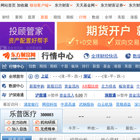
网站首页
加收藏
移动客户端
东方财富
天天基金网
东方财富证券
东方财
财经
|
要闻
|
股票
|
新股
|
期指
|
期权
|
行情
|
数据
|
全球
|
美股
|
港股
全球财经快讯
数
指数
|
期指
|
期权
|
个股
|
板块
|
排行
|
新股
|
基金
|
港股
|
美股
|
期
行情中心
上证
：
-
-
-
(涨:
-
平:
-
跌:
-
)
深证
：
-
-
-
(涨:
-
平:
-
跌:
-
)
全球股市
数据中心
新股申购
新股日历
资金流向
AH股比价
主力排名
板块资金
个
沪深港通
沪股通
暂停
资金流入
0.00
万
|
深股通
暂停
资金流
最近访问：
浦发银行
网宿科技
中原高速
武钢股份
白云机场
景顺鼎益
深1
乐普医疗
弘业股份
富临运业
隆基机械
中国一重
中航精机
江铃汽车
--
300003
--
--
今开:
--
昨收:
--
最高:
--
最低:
--
操盘必读
股东研究
经营分析
核心题材
资