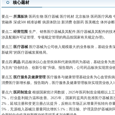
核心题材
要点
一
:
所属板块
医药生物 医疗器械 医疗耗材 北京板块 医药医疗风格 中盘价
资融券 深成500 精准诊断 病原体防治 新消费 创新药 医美概念 体外诊
要点
二
:
经营范围
生产、销售医疗器械及其配件;医疗器械及其配件的技术
涉及配额许可证管理、专项规定管理的商品按国家有关规定办理)。
要点
三
:
医疗器械
医疗器械为公司收入规模最大的业务板块，基础业务
新破局”的医疗器械发展格局。
要点
四
:
药品
药品板块以心血管疾病和代谢病用药为基础，基础业务为患
为主向“仿创结合、创新引领”升级。报告期内，公司药品板块实现营业收入216
要点
五
:
医疗服务及健康管理
医疗服务与健康管理基础业务为心血管疾病
消费医疗新增长极。报告期内，医疗服务及健康管理板块实现营业收入106,3
要点
六
:
医药制造业
根据国家统计局数据，2025年医药制造业规模以上工业企
7%，行业盈利能力温和改善。2025年，国家药监局共批准医疗器械首次
2%，延续注册和变更注册占比提升，反映出市场正从增量开拓转向存量
5%，无源植入器械注册量同比增长5.1%；而注输、护理及防护器械则同
全面转向由临床创新驱动的高端手术与诊断设备。