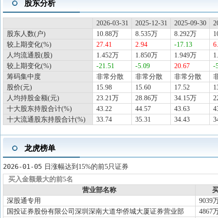
股东分析
2026-03-31
2025-12-31
2025-09-30
2
股东人数(户)
10.88万
8.535万
8.292万
1
较上期变化(%)
27.41
2.94
-17.13
6
人均流通股(股)
1.452万
1.850万
1.949万
1
较上期变化(%)
-21.51
-5.09
20.67
-
筹码集中度
非常分散
非常分散
非常分散
股价(元)
15.98
15.60
17.52
1
人均持股金额(元)
23.21万
28.86万
34.15万
2
十大股东持股合计(%)
43.22
44.57
43.63
4
十大流通股东持股合计(%)
33.74
35.31
34.43
3
龙虎榜单
2026-01-05
日涨幅达到15%的前5只证券
买入金额最大的前5名
营业部名称
买
深股通专用
9039
国投证券股份有限公司深圳深南大道华侨城大厦证券营业部
4867