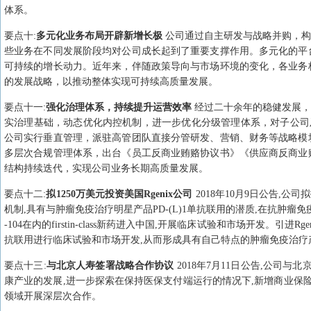
体系。
要点
十
:
多元化业务布局开辟新增长极
公司通过自主研发与战略并购，构
些业务在不同发展阶段均对公司成长起到了重要支撑作用。多元化的平
可持续的增长动力。近年来，伴随政策导向与市场环境的变化，各业务
的发展战略，以推动整体实现可持续高质量发展。
要点
十一
:
强化治理体系，持续提升运营效率
经过二十余年的稳健发展，
实治理基础，动态优化内控机制，进一步优化分级管理体系，对子公司
公司实行垂直管理，派驻高管团队直接分管研发、营销、财务等战略模
多层次合规管理体系，出台《员工反商业贿赂协议书》《供应商反商业
结构持续迭代，实现公司业务长期高质量发展。
要点
十二
:
拟1250万美元投资美国Rgenix公司
2018年10月9日公告,公司
机制,具有与肿瘤免疫治疗明星产品PD-(L)1单抗联用的潜质,在抗肿瘤免
-104在内的firstin-class新药进入中国,开展临床试验和市场开发。
抗联用进行临床试验和市场开发,从而形成具有自己特点的肿瘤免疫治疗
要点
十三
:
与北京人寿签署战略合作协议
2018年7月11日公告,公司
康产业的发展,进一步探索在保持医保支付端运行的情况下,新增商业保
领域开展深层次合作。