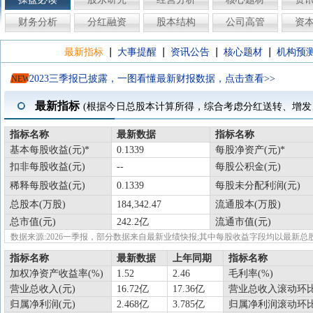
财务分析
分红融资
股本结构
公司高管
资
|
|
|
|
最新指标
大事提醒
资讯公告
核心题材
机构预
2023三季报已披露，一图看懂最新财报数据，点击查看>>
NEW
最新指标
(根据今日总股本计算所得，综合考虑分红送转、增发
指标名称
最新数据
指标名称
基本每股收益(元)
0.1339
每股净资产(元)
扣非每股收益(元)
--
每股公积金(元)
稀释每股收益(元)
0.1339
每股未分配利润(元)
总股本(万股)
184,342.47
流通股本(万股)
总市值(元)
242.2亿
流通市值(元)
数据来源:2026一季报，部分数据来自最新业绩快报;其中每股收益字段均以最
指标名称
最新数据
上年同期
指标名称
加权净资产收益率(%)
1.52
2.46
毛利率(%)
营业总收入(元)
16.72亿
17.36亿
营业总收入滚动环比
归属净利润(元)
2.468亿
3.785亿
归属净利润滚动环比