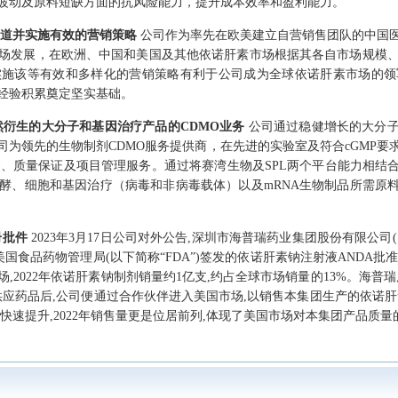
波动及原料短缺方面的抗风险能力，提升成本效率和盈利能力。
渠道并实施有效的营销策略
公司作为率先在欧美建立自营销售团队的中国
场发展，在欧洲、中国和美国及其他依诺肝素市场根据其各自市场规模
实施该等有效和多样化的营销策略有利于公司成为全球依诺肝素市场的领
经验积累奠定坚实基础。
然衍生的大分子和基因治疗产品的CDMO业务
公司通过稳健增长的大分子
司为领先的生物制剂CDMO服务提供商，在先进的实验室及符合cGMP要
务、质量保证及项目管理服务。通过将赛湾生物及SPL两个平台能力相结合
酵、细胞和基因治疗（病毒和非病毒载体）以及mRNA生物制品所需原料
册批件
2023年3月17日公司对外公告,深圳市海普瑞药业集团股份有限公司
美国食品药物管理局(以下简称“FDA”)签发的依诺肝素钠注射液ANDA批准
2022年依诺肝素钠制剂销量约1亿支,约占全球市场销量的13%。海普瑞历
供应药品后,公司便通过合作伙伴进入美国市场,以销售本集团生产的依诺肝
快速提升,2022年销售量更是位居前列,体现了美国市场对本集团产品质量