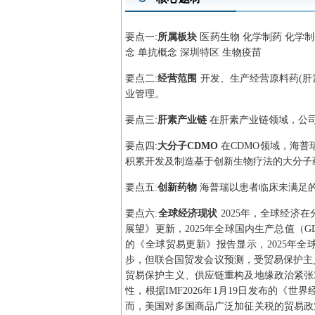
要点
一
:
所属板块
医药生物 化学制药 化学制
念 单抗概念 深圳特区 生物疫苗
要点
二
:
经营范围
开发、生产经营原料药(肝
业管理。
要点
三
:
肝素产业链
在肝素产业链领域，公
要点
四
:
大分子CDMO
在CDMO领域，海普
积累开发及制造基于创新生物疗法的大分子
要点
五
:
创新药物
海普瑞以患者临床未满足
要点
六
:
全球经济现状
2025年，全球经济
展望》更新，2025年全球国内生产总值（GD
的《全球贸易更新》报告显示，2025年全球
步，但联合国贸发会议预测，受贸易保护主义
贸易保护主义、供应链重构及地缘政治紧张
性，根据IMF2026年1月19日发布的《
而，美国对多国商品广泛加征关税的贸易政