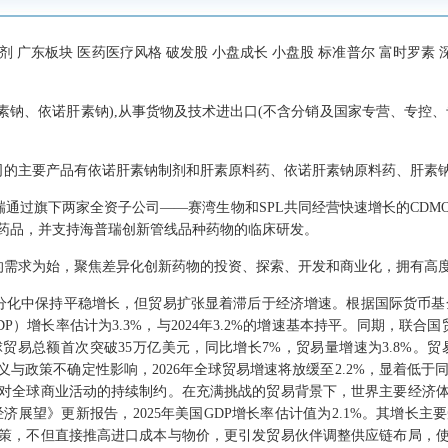
剂 广东板块 医药医疗风格 破发股 小盘成长 小盘股 标准普尔 富时罗素 深
素钠、依诺肝素钠),从事货物及技术进出口(不含分销及国家专营、专控
司的主要产品有依诺肝素钠制剂和肝素原料药、依诺肝素钠原料药、肝素
瑞通过旗下两家全资子公司——赛湾生物和SPL共同经营快速增长的CD
药品，并支持海普瑞创新管线品种药物的临床研发。
的需求为始，聚焦差异化创新药物的投资、探索、开发和商业化，拥有高
在分化中保持平稳增长，但贸易扩张显着滞后于经济增速。根据国际货币基金组
P）增长率估计为3.3%，与2024年3.2%的增速基本持平。同期，联合国贸
贸易总额首次突破35万亿美元，同比增长7%，贸易量增速为3.8%。贸易
与政策不确定性影响，2026年全球贸易增速将放缓至2.2%，显着低于同
对全球商业活动的持续制约。在充满挑战的贸易背景下，世界主要经济
世界经济展望》更新报告，2025年美国GDP增长率估计值为2.1%。其增
策，不但直接推高进口成本与物价，更引发贸易伙伴调整供应链布局，