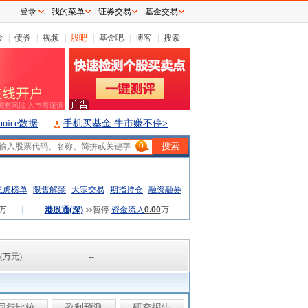
登录
我的菜单
证券交易
基金交易
险
|
债券
|
视频
|
股吧
|
基金吧
|
博客
|
搜索
hoice数据
手机买基金 牛市赚不停>
0
龙虎榜单
限售解禁
大宗交易
期指持仓
融资融券
万
|
港股通(深)
暂停
资金流入
0.00
万
(万元)
--
同行比较
盈利预测
研究报告