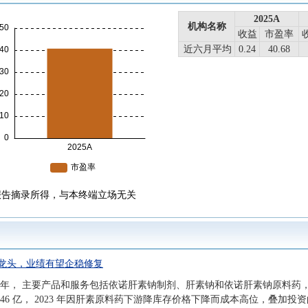
2025A
机构名称
收益
市盈率
近六月平均
0.24
40.68
报告摘录所得，与本终端立场无关
龙头，业绩有望企稳修复
98 年， 主要产品和服务包括依诺肝素钠制剂、肝素钠和依诺肝素钠原料药，
3 年的 54.46 亿， 2023 年因肝素原料药下游降库存价格下降而成本高位