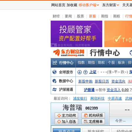
网站首页
加收藏
移动客户端
东方财富
天天
财经
|
要闻
|
股票
|
新股
|
期指
|
期权
|
行
指数
|
期指
|
期权
|
个股
|
板块
|
排
行情中心
上证
：
-
-
-
(涨:
-
平:
-
跌:
-
)
全球股市
数据中心
新股申购
新股日历
资金流向
A
沪深港通
沪股通
暂停
资金流入
0.00
最近访问：
浦发银行
网宿科技
中原高速
武
海普瑞
弘业股份
富临运业
隆基机械
中
--
002399
今开:
--
操盘必读
股东研究
经营分