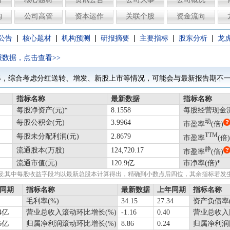
构
公司高管
资本运作
关联个股
资金流向
|
|
|
|
|
|
公告
核心题材
机构预测
研报摘要
主要指标
股东分析
龙
报数据，点击查看>>
得，综合考虑分红送转、增发、新股上市等情况，可能会与最新报告期不一
指标名称
最新数据
指标名称
每股净资产(元)
8.1558
每股经营现金流
动
每股公积金(元)
3.9964
市盈率
(倍)
TTM
每股未分配利润(元)
2.8679
市盈率
(倍)
静
流通股本(万股)
124,720.17
市盈率
(倍)
流通市值(元)
120.9亿
市净率(倍)
绩快报;其中每股收益字段均以最新总股本计算得出，精确到小数点后四位，其余指标若
同期
指标名称
最新数据
上年同期
指标名称
毛利率(%)
34.15
27.34
资产负债率(
94亿
营业总收入滚动环比增长(%)
-1.16
0.40
营业总收入
66亿
归属净利润滚动环比增长(%)
8.86
0.24
归属净利润