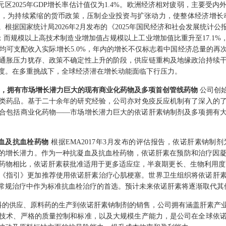
元区2025年GDP增长率估计值仅为1.4%。欧洲经济相对疲弱，主要受
，为持续紧缩的货币政策，压制企业投资与扩张动力，使整体经济增长
据国家统计局2026年2月发布的《2025年国民经济和社会发展统计公报
元；而规模以上高技术制造业增加值占规模以上工业增加值比重升至17.1
人均可支配收入实际增长5.0%，年内的增长不仅标志着中国经济总量的
缓、通胀压力犹存、政策不确定性上升的阶段，供应链重构及地缘政治持续
度。在多重挑战下，全球经济潜在增长动能面临下行压力。
域，拥有市场增长潜力巨大的现有商业化药物及多项首创管线药物
公司创
类药品。基于二十余年的研究经验，公司亦对免疫反应机制有了深入的
合包括商业化药物——市场增长潜力巨大的依诺肝素钠制剂及多项拥有
凝血及抗血栓药物
根据EMA2017年3月发布的评估报告，依诺肝素钠
大的增长潜力。作为一种抗凝血及抗血栓药物，依诺肝素在预防和治疗因
药物相比，依诺肝素获批准适用于更多适应症，半衰期更长、生物利用度更高
发布的《指引》更加推荐使用依诺肝素治疗心肌梗塞。世界卫生组织将依诺肝
常规治疗中作为标准抗血栓治疗的首选。预计未来依诺肝素将逐渐取代其
料的供应、原料药的生产到依诺肝素钠制剂的销售，公司拥有涵盖肝素产
技术、严格的质量控制和标准，以及大规模生产能力，是公司在全球依