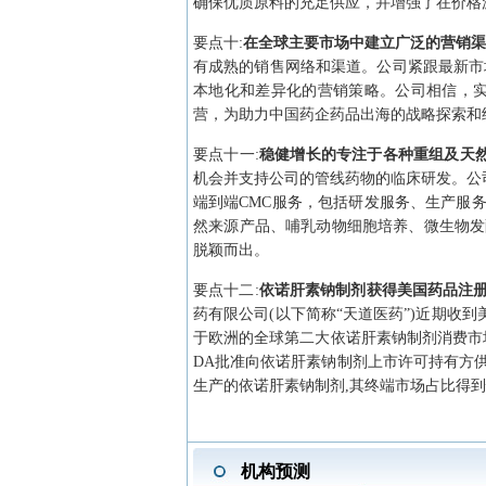
确保优质原料的充足供应，并增强了在价格
要点
十
:
在全球主要市场中建立广泛的营销
有成熟的销售网络和渠道。公司紧跟最新市
本地化和差异化的营销策略。公司相信，
营，为助力中国药企药品出海的战略探索和
要点
十一
:
稳健增长的专注于各种重组及天
机会并支持公司的管线药物的临床研发。公
端到端CMC服务，包括研发服务、生产服
然来源产品、哺乳动物细胞培养、微生物发
脱颖而出。
要点
十二
:
依诺肝素钠制剂获得美国药品注
药有限公司(以下简称“天道医药”)近期收到
于欧洲的全球第二大依诺肝素钠制剂消费市场,
DA批准向依诺肝素钠制剂上市许可持有方
生产的依诺肝素钠制剂,其终端市场占比得到
机构预测