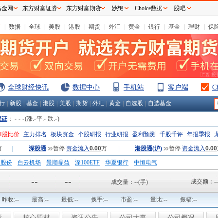
基金网
东方财富证券
东方财富期货
妙想
Choice数据
股吧
情
|
数据
|
全球
|
美股
|
港股
|
期货
|
外汇
|
黄金
|
银行
|
基金
|
理财
|
保
全球财经快讯
数据中心
手机站
客户端
C
行
|
新股
|
基金
|
港股
|
美股
|
期货
|
外汇
|
黄金
|
自选股
|
自选基金
深证
：
-
-
-
(涨:
-
平:
-
跌:
-
)
H股比价
主力排名
板块资金
个股研报
行业研报
盈利预测
千股千评
年报季报
万
|
深股通
暂停
资金流入
0.00
万
|
港股通(沪)
暂停
资金流入
0.00
钢股份
白云机场
景顺鼎益
深100ETF
华夏银行
中恒电气
国一重
中航精机
江铃汽车
--
--
成交额：
--
成交量：
--
(手)
昨收:
--
最高:
--
最低:
--
换手:
--
市盈:
--
量比:
--
振幅:
--
析
核心题材
资讯公告
公司大事
公司概况