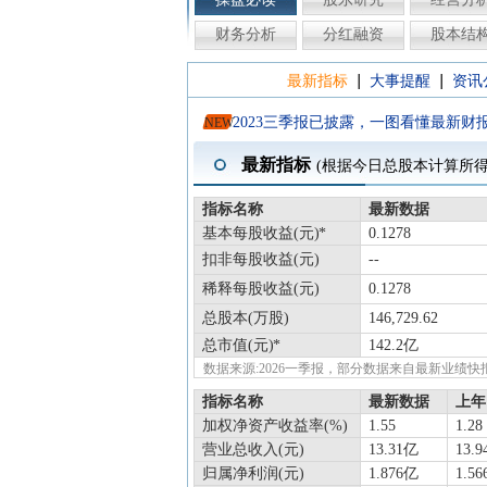
财务分析
分红融资
股本结
|
|
最新指标
大事提醒
资讯
2023三季报已披露，一图看懂最新财
NEW
最新指标
(根据今日总股本计算所
指标名称
最新数据
基本每股收益(元)
0.1278
扣非每股收益(元)
--
稀释每股收益(元)
0.1278
总股本(万股)
146,729.62
总市值(元)
142.2亿
数据来源:2026一季报，部分数据来自最新业
指标名称
最新数据
上年
加权净资产收益率(%)
1.55
1.28
营业总收入(元)
13.31亿
13.
归属净利润(元)
1.876亿
1.5