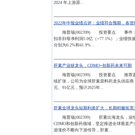
2024 年上游原...
2022年中报业绩点评：业绩符合预期，各
海普瑞(002399) 投资要点 事件：公司发
扣非归母净利润5.0亿（+77.1%）；业绩
分别为0.2%和41.9%...
肝素产业链龙头，CDMO+创新药未来可期
海普瑞(002399) 投资要点 推荐逻辑：
续扩张，公司为全球肝素原料药龙头供应商，
元、91亿元，预计2025年...
肝素全球龙头短期利差扩大，长期积极拓宽大
海普瑞(002399) 肝素出海龙头，
CDMO和创新药领域，坚定推进全球垂直产
游涨价不断向下游传导，肝素...