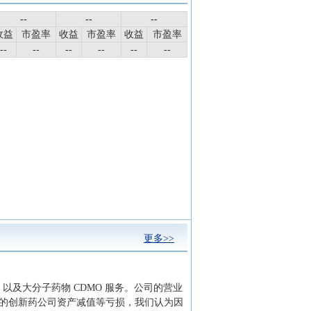
--
--
--
收益
市盈率
收益
市盈率
收益
市盈率
--
--
--
--
--
--
更多>>
以及大分子药物 CDMO 服务。公司的营业
，叠加投资的创新药公司资产减值等亏损，我们认为因