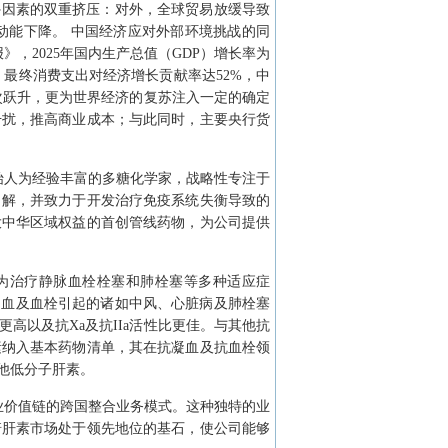
内外因素的双重挤压：对外，全球贸易放缓导致
动能下降。 中国经济应对外部环境挑战的同
》，2025年国内生产总值（GDP）增长率为
%，最终消费支出对经济增长贡献率达52%，中
再次跃升，更为世界经济的复苏注入一定的确定
干扰，推高商业成本；与此同时，主要央行货
始人为经验丰富的多糖化学家，战略性专注于
了解，并致力于开发治疗免疫系统失衡导致的
大中华区域权益的首创管线药物，为公司提供
制剂为治疗静脉血栓栓塞和肺栓塞等多种适应症
凝血及血栓引起的诸如中风、心脏病及肺栓塞
以及抗Xa及抗IIa活性比更佳。与其他抗
素纳入基本药物清单，其在抗凝血及抗血栓领
他低分子肝素。
业价值链的跨国整合业务模式。这种独特的业
诺肝素市场处于领先地位的基石，使公司能够