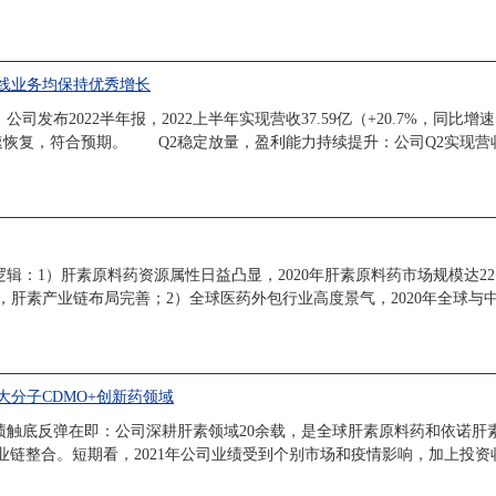
管线业务均保持优秀增长
布2022半年报，2022上半年实现营收37.59亿（+20.7%，同比增速
快速恢复，符合预期。 Q2稳定放量，盈利能力持续提升：公司Q2实现营收和
1）肝素原料药资源属性日益凸显，2020年肝素原料药市场规模达22.6亿美
肝素产业链布局完善；2）全球医药外包行业高度景气，2020年全球与中国
分子CDMO+创新药领域
业绩触底反弹在即：公司深耕肝素领域20余载，是全球肝素原料药和依诺肝
业链整合。短期看，2021年公司业绩受到个别市场和疫情影响，加上投