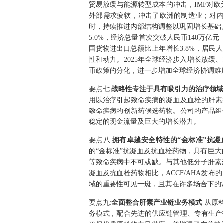
贸易放缓与能源转型成本的冲击，IMF对欧
外部需求疲软，冲击了欧洲的制造业；对内
时，持续推进内部结构调整以巩固增长基础。根
5.0%，经济总量首次突破人民币140万亿
国货物进出口总额比上年增长3.8%，居民
性和动力。2025年全球经济步入增长放
币政策的分化，进一步增加全球经济协调难
要点
七
:
战略性专注于具有吸引力的治疗领
用以治疗引起致命疾病的凝血及血栓的肝素
致命疾病的创新药候选药物。公司的产品组
稳定的现金流量及巨大的增长潜力。
要点
八
:
拥有卓越安全特性的“金标准”抗
的“金标准”抗凝血及抗血栓药物，具有巨
等致命疾病中不可或缺。与其他低分子肝素
凝血及抗血栓药物相比，ACCF/AHA
域的重要性可见一斑，且其在许多场合下的
要点
九
:
全面整合肝素产业链业务模式
从原
务模式，配合先进的供应链管理、专有生产