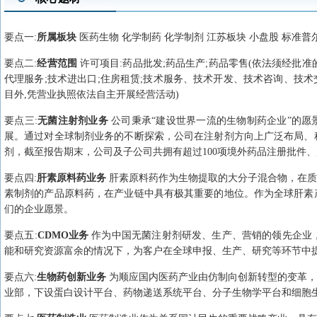
要点
一
:
所属板块
医药生物 化学制药 化学制剂 江苏板块 小盘股 标准普尔
要点
二
:
经营范围
许可项目:药品批发;药品生产;药品零售(依法须经批
代理服务;技术进出口;住房租赁;技术服务、技术开发、技术咨询、技术
目外,凭营业执照依法自主开展经营活动)
要点
三
:
无菌注射剂业务
公司秉承“建设世界一流的生物制药企业”的愿
展。通过对全球制剂业务的不断探索，公司在注射剂方向上广泛布局、
剂，截至报告期末，公司及子公司共拥有超过100项境外药品注册批件、
要点
四
:
肝素原料药业务
肝素原料药作为生物提取的大分子混合物，在质
素制剂的产品原料药，在产业链中具有极其重要的地位。作为全球肝素
们的企业愿景。
要点
五
:
CDMO业务
作为中国无菌注射剂研发、生产、营销的领先企业
能和研究资源富余的情况下，为客户在全球申报、生产、研究等环节中
要点
六
:
生物药创新业务
为顺应国内医药产业由仿制向创新转型的变革，
业部，下设蛋白设计平台、药物递送系统平台、分子生物学平台和细胞