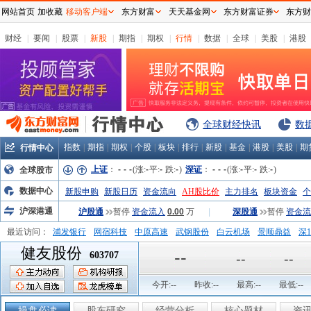
网站首页
加收藏
移动客户端
东方财富
天天基金网
东方财富证券
东方财
财经
|
要闻
|
股票
|
新股
|
期指
|
期权
|
行情
|
数据
|
全球
|
美股
|
港股
全球财经快讯
数
指数
|
期指
|
期权
|
个股
|
板块
|
排行
|
新股
|
基金
|
港股
|
美股
|
期
行情中心
上证
：
-
-
-
(涨:
-
平:
-
跌:
-
)
深证
：
-
-
-
(涨:
-
平:
-
跌:
-
)
全球股市
数据中心
新股申购
新股日历
资金流向
AH股比价
主力排名
板块资金
个
沪深港通
沪股通
暂停
资金流入
0.00
万
|
深股通
暂停
资金流
最近访问：
浦发银行
网宿科技
中原高速
武钢股份
白云机场
景顺鼎益
深1
健友股份
弘业股份
富临运业
隆基机械
中国一重
中航精机
江铃汽车
--
603707
--
--
今开:
--
昨收:
--
最高:
--
最低:
--
操盘必读
股东研究
经营分析
核心题材
资