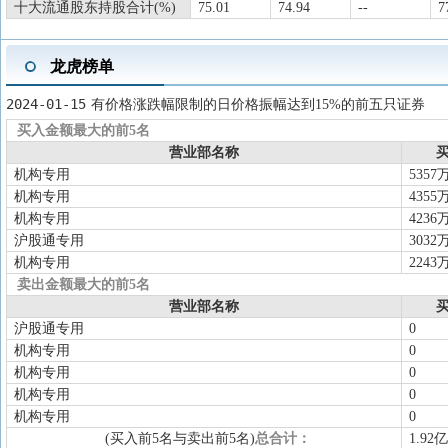
十大流通股东持股合计(%)
75.01
74.94
--
7
龙虎榜单
2024-01-15
有价格涨跌幅限制的日价格振幅达到15%的前五只证券
买入金额最大的前5名
营业部名称
买
机构专用
5357
机构专用
4355
机构专用
4236
沪股通专用
3032
机构专用
2243
卖出金额最大的前5名
营业部名称
买
沪股通专用
0
机构专用
0
机构专用
0
机构专用
0
机构专用
0
(买入前5名与卖出前5名)
总合计：
1.92亿