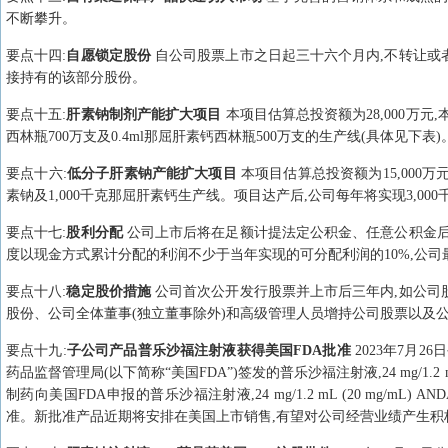
不断攀升。
要点
十四
:
自愿锁定股份
自公司股票上市之日起三十六个月内,不转让或
接持有的该部分股份。
要点
十五
:
肝素钠制剂产能扩大项目
本项目估算总投资额为28,000万元,
西林瓶700万支及0.4ml那屈肝素钙西林瓶500万支的生产线(具体见下表
要点
十六
:
低分子肝素钠产能扩大项目
本项目估算总投资额为15,000万
素钠及1,000千克那屈肝素钙生产线。项目达产后,公司每年将实现3,00
要点
十七
:
股利分配
公司上市后将在足额计提法定公积金、任意公积金后
度以现金方式累计分配的利润不少于当年实现的可分配利润的10%,公
要点
十八
:
稳定股价措施
公司首次公开发行股票并上市后三年内,如公司
股份、公司全体董事(独立董事除外)和高级管理人员增持公司股票以及
要点
十九
:
子公司产品普乐沙福注射液获得美国FDA批准
2023年7月
药品监督管理局(以下简称“美国FDA”)签发的普乐沙福注射液,24 mg/1.2 m
制药向美国FDA申报的普乐沙福注射液,24 mg/1.2 mL (20 mg/mL)
准。新批准产品近期将安排在美国上市销售,有望对公司经营业绩产生积