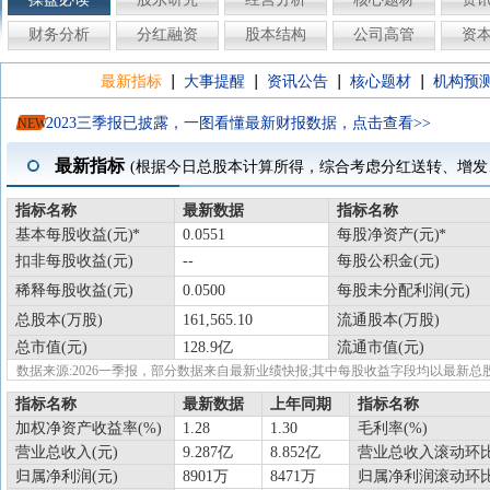
财务分析
分红融资
股本结构
公司高管
资
|
|
|
|
最新指标
大事提醒
资讯公告
核心题材
机构预
2023三季报已披露，一图看懂最新财报数据，点击查看>>
NEW
最新指标
(根据今日总股本计算所得，综合考虑分红送转、增发
指标名称
最新数据
指标名称
基本每股收益(元)
0.0551
每股净资产(元)
扣非每股收益(元)
--
每股公积金(元)
稀释每股收益(元)
0.0500
每股未分配利润(元)
总股本(万股)
161,565.10
流通股本(万股)
总市值(元)
128.9亿
流通市值(元)
数据来源:2026一季报，部分数据来自最新业绩快报;其中每股收益字段均以最
指标名称
最新数据
上年同期
指标名称
加权净资产收益率(%)
1.28
1.30
毛利率(%)
营业总收入(元)
9.287亿
8.852亿
营业总收入滚动环比
归属净利润(元)
8901万
8471万
归属净利润滚动环比