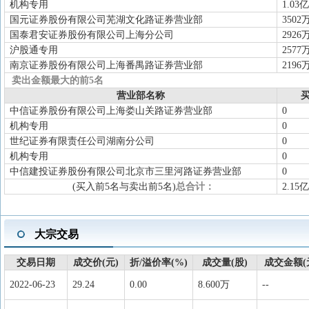
机构专用
1.03亿
国元证券股份有限公司芜湖文化路证券营业部
3502
国泰君安证券股份有限公司上海分公司
2926
沪股通专用
2577
南京证券股份有限公司上海番禺路证券营业部
2196
卖出金额最大的前5名
营业部名称
买
中信证券股份有限公司上海娄山关路证券营业部
0
机构专用
0
世纪证券有限责任公司湖南分公司
0
机构专用
0
中信建投证券股份有限公司北京市三里河路证券营业部
0
(买入前5名与卖出前5名)
总合计：
2.15亿
大宗交易
交易日期
成交价(元)
折/溢价率(%)
成交量(股)
成交金额(
2022-06-23
29.24
0.00
8.600万
--