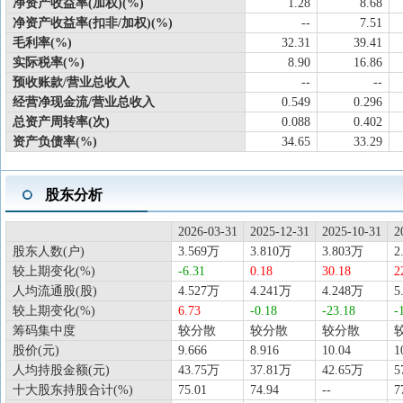
净资产收益率(加权)(%)
1.28
8.68
净资产收益率(扣非/加权)(%)
--
7.51
毛利率(%)
32.31
39.41
实际税率(%)
8.90
16.86
预收账款/营业总收入
--
--
经营净现金流/营业总收入
0.549
0.296
总资产周转率(次)
0.088
0.402
资产负债率(%)
34.65
33.29
股东分析
2026-03-31
2025-12-31
2025-10-31
2
股东人数(户)
3.569万
3.810万
3.803万
2
较上期变化(%)
-6.31
0.18
30.18
2
人均流通股(股)
4.527万
4.241万
4.248万
5
较上期变化(%)
6.73
-0.18
-23.18
-
筹码集中度
较分散
较分散
较分散
股价(元)
9.666
8.916
10.04
1
人均持股金额(元)
43.75万
37.81万
42.65万
5
十大股东持股合计(%)
75.01
74.94
--
7