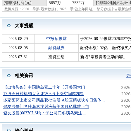
扣非净利润(元)
5657万
7532万
扣非净利润滚动环比
数据来源：2026一季报(最新数据)，2025一季报(上年同期)，部分数据来自最新业
大事提醒
2026-08-29
中报预披露
于2026-08-29披露2026年中
2026-08-05
融资融券
融资余额2.02亿，融资净买入
2026-07-31
投资互动
新增2条投资者互动内容。
相关资讯
更
【出海头条】中国胰岛素二十年叩开美国大门
2026
17股今日获机构买入评级 6股上涨空间超20%
2026
多家医药上市公司药品获批注册 A股医药板块今日集体...
2026
健友股份门冬胰岛素注射液获美国FDA批准上市
2026
健友股份(603707.SH)：子公司门冬胰岛素注...
2026
核心题材