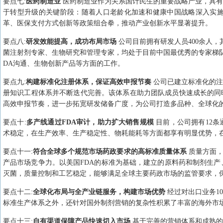
要点
七
:
医药制造业
医药制造业作为关系国计民生的重要战略产业，具有
于转型升级的关键阶段：随着人口老龄化加速和健康中国战略深入实
革、医保支付方式创新等政策组合拳，推动产业创新水平显著提升。
要点
八
:
研发效能提高，成功布局市场
公司目前拥有研发人员400余人，
菌注射剂专家、生物研究和管理专家，均处于目前中国最优秀的专家梯
DA沟通、生物创新产品等方面的工作。
要点
九
:
构建标准化注册体系，保证高效申报节奏
公司已建立标准化的注
册知识工程体系并不断迭代完善。该体系在助力团队成员快速成长的同
高效申报节奏，进一步拓宽研发储备广度，为公司打造多品种、全球化
要点
十
:
多产线通过FDA审计，助力扩大销售规模
目前，公司拥有12
术稳定，在生产效率、生产稳定性、物耗能耗等方面都享有明显优势，
要点
十一
:
符合全球多个规范市场药政要求的高标准质量体系
质量方面，
产品市场竞争力。以美国FDA的标准为基础，建立的原料药和制剂生
灭菌，质量控制和工艺稳定，能够满足全球主要药政市场的监管要求，
要点
十二
:
全球化布局与全产业链服务，构建市场优势
经过对出口业务1
标准生产体系之外，还针对国外制剂营销的复杂性积累了丰富的海外市
要点
十三
:
自有渠道保障产品快速切入市场
基于完善的营销体系和成熟的