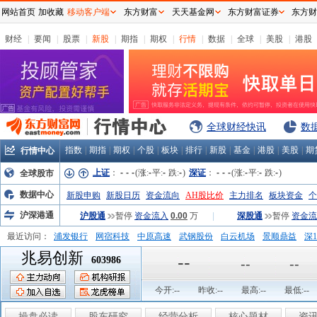
网站首页
加收藏
移动客户端
东方财富
天天基金网
东方财富证券
东方财
财经
|
要闻
|
股票
|
新股
|
期指
|
期权
|
行情
|
数据
|
全球
|
美股
|
港股
全球财经快讯
数
指数
|
期指
|
期权
|
个股
|
板块
|
排行
|
新股
|
基金
|
港股
|
美股
|
期
行情中心
上证
：
-
-
-
(涨:
-
平:
-
跌:
-
)
深证
：
-
-
-
(涨:
-
平:
-
跌:
-
)
全球股市
数据中心
新股申购
新股日历
资金流向
AH股比价
主力排名
板块资金
个
沪深港通
沪股通
暂停
资金流入
0.00
万
|
深股通
暂停
资金流
最近访问：
浦发银行
网宿科技
中原高速
武钢股份
白云机场
景顺鼎益
深1
兆易创新
弘业股份
富临运业
隆基机械
中国一重
中航精机
江铃汽车
--
603986
--
--
今开:
--
昨收:
--
最高:
--
最低:
--
操盘必读
股东研究
经营分析
核心题材
资