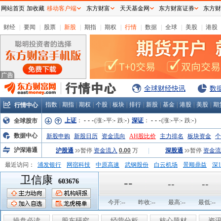
网站首页
加收藏
移动客户端
东方财富
天天基金网
东方财富证券
东方财
财经
|
要闻
|
股票
|
新股
|
期指
|
期权
|
行情
|
数据
|
全球
|
美股
|
港股
全球财经快讯
数
指数
|
期指
|
期权
|
个股
|
板块
|
排行
|
新股
|
基金
|
港股
|
美股
|
期
行情中心
上证
：
-
-
-
(涨:
-
平:
-
跌:
-
)
深证
：
-
-
-
(涨:
-
平:
-
跌:
-
)
全球股市
数据中心
新股申购
新股日历
资金流向
AH股比价
主力排名
板块资金
个
沪深港通
沪股通
暂停
资金流入
0.00
万
|
深股通
暂停
资金流
最近访问：
浦发银行
网宿科技
中原高速
武钢股份
白云机场
景顺鼎益
深1
卫信康
弘业股份
富临运业
隆基机械
中国一重
中航精机
江铃汽车
--
603676
--
--
今开:
--
昨收:
--
最高:
--
最低:
--
操盘必读
股东研究
经营分析
核心题材
资