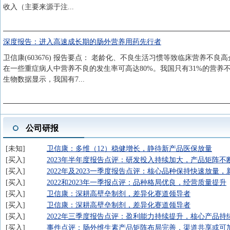
收入（主要来源于注...
深度报告：进入高速成长期的肠外营养用药先行者
卫信康(603676) 报告要点： 老龄化、不良生活习惯等致临床营养不
在一些重症病人中营养不良的发生率可高达80%。我国只有31%的营养
生物数据显示，我国有7...
公司研报
未知
卫信康：多维（12）稳健增长，静待新产品医保放量
买入
2023年半年度报告点评：研发投入持续加大，产品矩阵不
买入
2022年及2023一季度报告点评：核心品种保持快速放量
买入
2022和2023年一季报点评：品种格局优良，经营质量提升
买入
卫信康：深耕高壁垒制剂，差异化赛道领导者
买入
卫信康：深耕高壁垒制剂，差异化赛道领导者
买入
2022年三季度报告点评：盈利能力持续提升，核心产品
买入
事件点评：肠外维生素产品矩阵布局完善，渠道共享或可