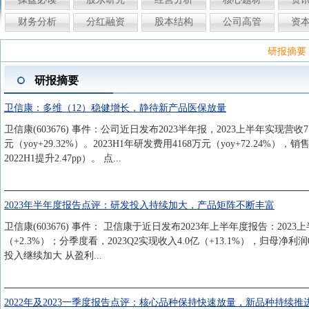
财务分析
分红融资
股本结构
公司高管
资
研报摘要
研报摘要
卫信康：多维（12）稳健增长，静待新产品医保放量
卫信康(603676) 事件：公司近日发布2023半年报，2023上半年实现营收7.
元（yoy+29.32%）。2023H1年研发费用4168万元（yoy+72.24%），销
2022H1提升2.47pp）。 点...
2023年半年度报告点评：研发投入持续加大，产品矩阵不断丰富
卫信康(603676) 事件： 卫信康于近日发布2023年上半年度报告：2023
（+2.3%）；分季度看，2023Q2实现收入4.0亿（+13.1%），归母净利
投入继续加大 从盈利...
2022年及2023一季度报告点评：核心品种保持快速放量，新品种持续推