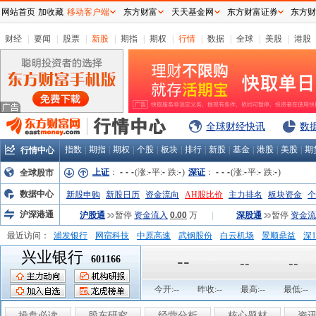
网站首页
加收藏
移动客户端
东方财富
天天基金网
东方财富证券
东方财
财经
|
要闻
|
股票
|
新股
|
期指
|
期权
|
行情
|
数据
|
全球
|
美股
|
港股
全球财经快讯
数
指数
|
期指
|
期权
|
个股
|
板块
|
排行
|
新股
|
基金
|
港股
|
美股
|
期
行情中心
上证
：
-
-
-
(涨:
-
平:
-
跌:
-
)
深证
：
-
-
-
(涨:
-
平:
-
跌:
-
)
全球股市
数据中心
新股申购
新股日历
资金流向
AH股比价
主力排名
板块资金
个
沪深港通
沪股通
暂停
资金流入
0.00
万
|
深股通
暂停
资金流
最近访问：
浦发银行
网宿科技
中原高速
武钢股份
白云机场
景顺鼎益
深1
兴业银行
弘业股份
富临运业
隆基机械
中国一重
中航精机
江铃汽车
--
601166
--
--
今开:
--
昨收:
--
最高:
--
最低:
--
操盘必读
股东研究
经营分析
核心题材
资