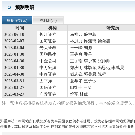
预测明细
每股收益(元)
净利润(元)
时间
机构
研究员
2026-06-10
长江证券
马祥云,盛悦菲
2026-05-07
国海证券
林加力,许潇琦,徐凝碧
2026-05-04
光大证券
王一峰,刘源
2026-04-30
国联民生
王先爽,乔丹
2026-04-30
中金公司
王子瑜,李少萌,张帅帅
2026-04-30
申万宏源
郑庆明,林颖颖,冯思远,李禹昊
2026-04-30
中泰证券
戴志锋,邓美君,陈程
2026-03-31
太平洋
夏芈卬,王子钦
2026-03-27
国信证券
田维韦,王剑
2026-03-27
广发证券
倪军,林虎
注：预测数据根据各机构发布的研究报告摘录所得，与本终端立场无关。
郑重声明：本网站所刊载的所有资料及图表仅供参考使用。投资者依据本网站提供的
停服务，或因线路及超出本公司控制范围的硬件故障或其它不可抗力而导致暂停服务