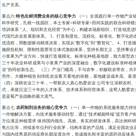
生产关系。
要点
六
:
特色生鲜消费业务的核心竞争力
（一）全面践行单一作物产业链
科学研究，扎根一线园区，本土专家+科研专家+田间实践的联合科研模式
培训体系 “人、组织和文化经营”为中心，构建农场新组织，打造锐意
代现代农业发展新体系。 3、打造制度化、流程化、标准化、数字化的
优流程，用数据驱动精准决策，实现从“数字化”到“数智化”。 4、打造
施跟投机制、限制性股票等立体式激励体系，坚持长期主义，坚持事业合
小浆果为产业方向，快速打造规模化、标准化种植基地群，致力新型农
三十年农业科研成果与小浆果产业的深度融合，数字化建设标准种植体
业”协同创新生态。 （三）产业门槛高，不与农争，积极联农带农，共
劳作。大棚种植告别传统农业看天看地的依赖，基地建设成本高、基
（四）深耕农业三十年，一帮新农人真心热爱农业 公司专注深耕农村
式，承接沉淀三十年的人才体系、技术体系和经营体系，这帮人酷爱农
是蓝莓产业战略的最大底气。
要点
七
:
农药制剂业务的核心竞争力
（一）单一作物的系统服务能力持
一作物解决方案，向技术服务驱动转型，通过“技术赋能终端”提升客户粘
方位满足种植需求 保持国内领先、高效、务实的研发体系，高比例科研
售占比等，持续多年位列行业前茅，结构丰富的产品线，满足全国农业县
与国内优秀原药供应商长期深度合作，形成领先和丰富的原药供应体系