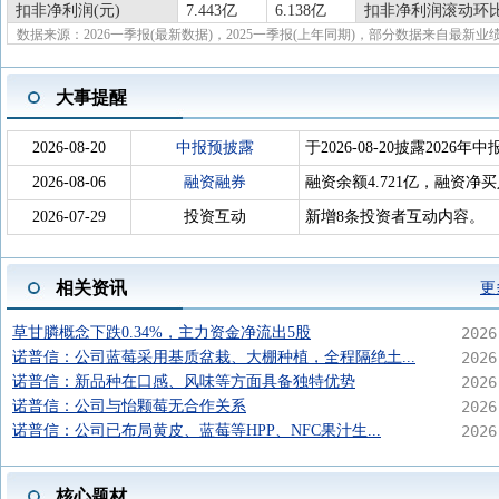
扣非净利润(元)
7.443亿
6.138亿
扣非净利润滚动环比
数据来源：2026一季报(最新数据)，2025一季报(上年同期)，部分数据来自最新业
大事提醒
2026-08-20
中报预披露
于2026-08-20披露2026年中
2026-08-06
融资融券
融资余额4.721亿，融资净买入
2026-07-29
投资互动
新增8条投资者互动内容。
相关资讯
更
草甘膦概念下跌0.34%，主力资金净流出5股
2026
诺普信：公司蓝莓采用基质盆栽、大棚种植，全程隔绝土...
2026
诺普信：新品种在口感、风味等方面具备独特优势
2026
诺普信：公司与怡颗莓无合作关系
2026
诺普信：公司已布局黄皮、蓝莓等HPP、NFC果汁生...
2026
核心题材