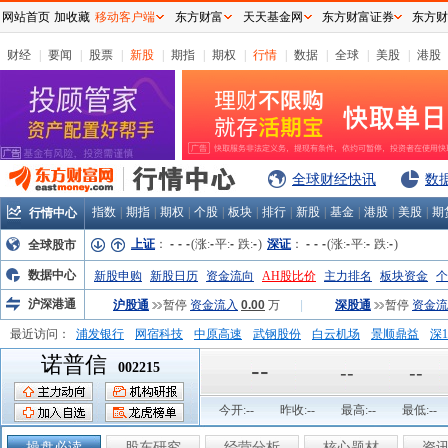
网站首页
加收藏
移动客户端
东方财富
天天基金网
东方财富证券
东方财
财经
|
要闻
|
股票
|
新股
|
期指
|
期权
|
行情
|
数据
|
全球
|
美股
|
港股
全球财经快讯
数
指数
|
期指
|
期权
|
个股
|
板块
|
排行
|
新股
|
基金
|
港股
|
美股
|
期
行情中心
上证
：
-
-
-
(涨:
-
平:
-
跌:
-
)
深证
：
-
-
-
(涨:
-
平:
-
跌:
-
)
全球股市
数据中心
新股申购
新股日历
资金流向
AH股比价
主力排名
板块资金
个
沪深港通
沪股通
暂停
资金流入
0.00
万
|
深股通
暂停
资金流
最近访问：
浦发银行
网宿科技
中原高速
武钢股份
白云机场
景顺鼎益
深1
诺普信
弘业股份
富临运业
隆基机械
中国一重
中航精机
江铃汽车
--
002215
--
--
今开:
--
昨收:
--
最高:
--
最低:
--
操盘必读
股东研究
经营分析
核心题材
资