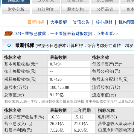
财务分析
分红融资
股本结构
公司高管
资
|
|
|
|
最新指标
大事提醒
资讯公告
核心题材
机构预
2023三季报已披露，一图看懂最新财报数据，点击查看>>
NEW
最新指标
(根据今日总股本计算所得，综合考虑分红送转、增发
指标名称
最新数据
指标名称
基本每股收益(元)
0.7494
每股净资产(元)
扣非每股收益(元)
--
每股公积金(元)
稀释每股收益(元)
0.7426
每股未分配利润(元)
总股本(万股)
100,425.88
流通股本(万股)
总市值(元)
91.79亿
流通市值(元)
数据来源:2026一季报，部分数据来自最新业绩快报;其中每股收益字段均以最
指标名称
最新数据
上年同期
指标名称
加权净资产收益率(%)
16.58
15.12
毛利率(%)
营业总收入(元)
26.31亿
21.01亿
营业总收入滚动环比
归属净利润(元)
7.526亿
6.269亿
归属净利润滚动环比