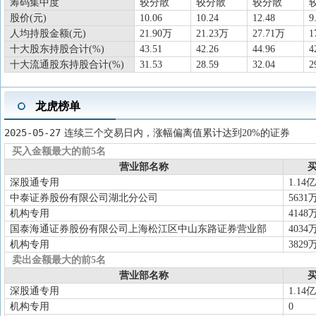
筹码集中度
较分散
较分散
较分散
股价(元)
10.06
10.24
12.48
9
人均持股金额(元)
21.90万
21.23万
27.71万
1
十大股东持股合计(%)
43.51
42.26
44.96
4
十大流通股东持股合计(%)
31.53
28.59
32.04
2
龙虎榜单
2025-05-27
连续三个交易日内，涨幅偏离值累计达到20%的证券
买入金额最大的前5名
营业部名称
买
深股通专用
1.14亿
中泰证券股份有限公司湖北分公司
5631
机构专用
4148
国泰海通证券股份有限公司上海松江区中山东路证券营业部
4034
机构专用
3829
卖出金额最大的前5名
营业部名称
买
深股通专用
1.14亿
机构专用
0