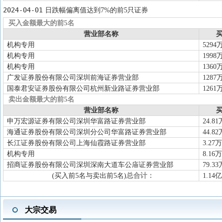
2024-04-01
日跌幅偏离值达到7%的前5只证券
买入金额最大的前5名
营业部名称
买
机构专用
5294
机构专用
1998
机构专用
1360
广发证券股份有限公司深圳前海证券营业部
1287
国泰君安证券股份有限公司杭州新业路证券营业部
1261
卖出金额最大的前5名
营业部名称
买
申万宏源证券有限公司深圳华富路证券营业部
24.81
海通证券股份有限公司深圳分公司华富路证券营业部
44.82
长江证券股份有限公司上海仙霞路证券营业部
3.27万
机构专用
8.16万
招商证券股份有限公司深圳深南大道车公庙证券营业部
79.33
(买入前5名与卖出前5名)
总合计：
1.14亿
大宗交易