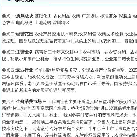
要点
一
:
所属板块
基础化工 农化制品 农药 广东板块 标准普尔 深股通 
态农业 电商概念 土地流转 深圳特区
要点
二
:
经营范围
农化产品应用技术研究;农药销售;农药技术检测;农业
政法规、国务院决定规定需要前置审计及禁止的项目);农药加工、复配(
要点
三
:
主营业务
诺普信三十年来深耕中国农村市场，在农资分销、农
破，拓展小浆果产业机会，推动特色生鲜消费新业务，企业第二增长曲
要点
四
:
农业行业
当前国际局势复杂多变，全球农业产业价值重塑。202
基本面稳固，结构优化增强，工商资本持续入农，科技赋能推动农业新
内循环体系，老百姓果盘子菜篮子稳稳端在自己手上等等。国家持续出
业遇上前所未有的发展新机遇与新局面。
要点
五
:
生鲜消费市场
当下我国社会主要矛盾是人民日益增长的美好生活
新鲜“树上熟”的应季高端国产水果，替代“漂洋过海”进口冷藏保鲜水
消费追捧，国民水果呼之欲出。 我国冬春时节生鲜消费市场需求大，
类全依赖进口，如何满足早春高端生鲜消费需求，令国人吃上更新鲜更
技术突破之下，云南蓝莓恰好在年底至次年上半年供应上市，深度融合
全面发展，电商平台、冷链物流供应、AI智能场景应用等，农业科技