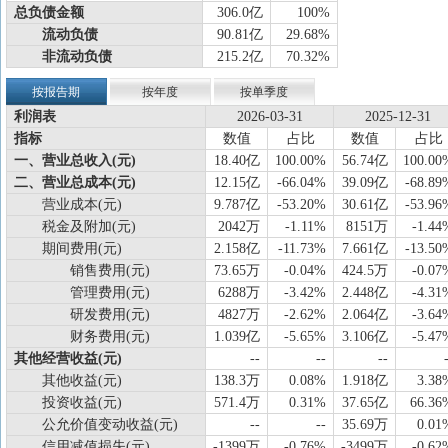
总负债金额
306.0亿
100%
流动负债
90.81亿
29.68%
非流动负债
215.2亿
70.32%
按报告期
按年度
按单季度
利润表
2026-03-31
2025-12-31
指标
数值
占比
数值
占比
一、营业总收入(元)
18.40亿
100.00%
56.74亿
100.00
二、营业总成本(元)
12.15亿
-66.04%
39.09亿
-68.89
营业成本(元)
9.787亿
-53.20%
30.61亿
-53.96
税金及附加(元)
2042万
-1.11%
8151万
-1.44
期间费用(元)
2.158亿
-11.73%
7.661亿
-13.50
销售费用(元)
73.65万
-0.04%
424.5万
-0.07
管理费用(元)
6288万
-3.42%
2.448亿
-4.31
研发费用(元)
4827万
-2.62%
2.064亿
-3.64
财务费用(元)
1.039亿
-5.65%
3.106亿
-5.47
其他经营收益(元)
--
--
--
其他收益(元)
138.3万
0.08%
1.918亿
3.38
投资收益(元)
571.4万
0.31%
37.65亿
66.36
公允价值变动收益(元)
--
--
35.69万
0.01
信用减值损失(元)
-1399万
-0.76%
-3499万
-0.62