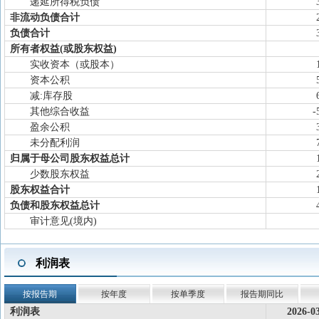
递延所得税负债
非流动负债合计
负债合计
所有者权益(或股东权益)
实收资本（或股本）
资本公积
减:库存股
其他综合收益
-
盈余公积
未分配利润
归属于母公司股东权益总计
少数股东权益
股东权益合计
负债和股东权益总计
审计意见(境内)
利润表
按报告期
按年度
按单季度
报告期同比
利润表
2026-0