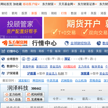
网站首页
加收藏
移动客户端
东方财富
天天基金网
东方财富证券
东方财
财经
|
要闻
|
股票
|
新股
|
期指
|
期权
|
行情
|
数据
|
全球
|
美股
|
港股
全球财经快讯
数
指数
|
期指
|
期权
|
个股
|
板块
|
排行
|
新股
|
基金
|
港股
|
美股
|
期
行情中心
上证
：
-
-
-
(涨:
-
平:
-
跌:
-
)
深证
：
-
-
-
(涨:
-
平:
-
跌:
-
)
全球股市
数据中心
新股申购
新股日历
资金流向
AH股比价
主力排名
板块资金
个
沪深港通
沪股通
暂停
资金流入
0.00
万
|
深股通
暂停
资金流
最近访问：
浦发银行
网宿科技
中原高速
武钢股份
白云机场
景顺鼎益
深1
润泽科技
弘业股份
富临运业
隆基机械
中国一重
中航精机
江铃汽车
--
300442
--
--
今开:
--
昨收:
--
最高:
--
最低:
--
操盘必读
股东研究
经营分析
核心题材
资