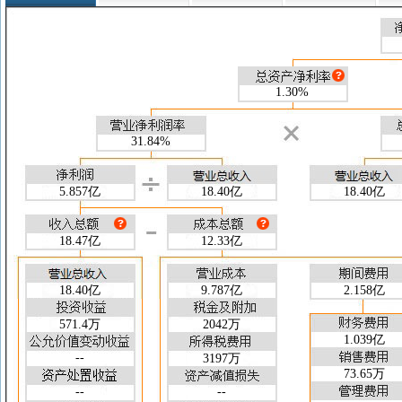
盈利能力指标
26-03-31
25-12-31
25
净资产收益率(加权)(%)
4.17
41.80
净资产收益率(扣非/加权)(%)
--
15.73
总资产收益率(加权)(%)
1.30
13.65
毛利率(%)
46.80
46.04
1.30%
净利率(%)
31.84
88.99
收益质量指标
26-03-31
25-12-31
25
预收账款/营业总收入
31.84%
--
--
销售净现金流/营业总收入
0.824
0.723
经营净现金流/营业总收入
0.715
0.580
5.857亿
18.40亿
18.40亿
实际税率(%)
5.18
11.26
财务风险指标
26-03-31
25-12-31
25
流动比率
1.123
0.833
18.47亿
12.33亿
速动比率
1.119
0.828
现金流量比率
0.145
0.377
18.40亿
9.787亿
2.158亿
资产负债率(%)
64.97
62.84
权益乘数
2.855
2.691
571.4万
2042万
产权比率
1.855
1.691
1.039亿
--
营运能力指标
3197万
26-03-31
25-12-31
25
73.65万
总资产周转天数(天)
2196
2348
--
--
存货周转天数(天)
3.785
106.6