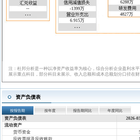
6288万
应收账款周转天数(天)
85.47
89.75
--
-1399万
总资产周转率(次)
0.041
0.153
4827万
存货周转率(次)
23.78
3.376
6.915万
应收账款周转率(次)
1.053
4.011
注：杜邦分析是一种以净资产收益率为核心，综合分析企业盈利水平
展示重点科目，部分科目未展示。收入总额和成本总额划分口径在财
资产负债表
按报告期
按年度
报告期同比
年度同比
资产负债表
2026-0
流动资产
货币资金
应收票据及应收账款