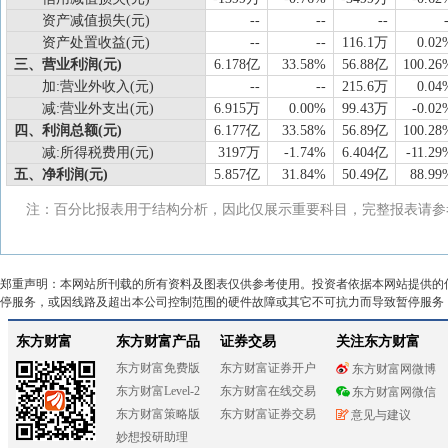
资产减值损失(元)
--
--
--
资产处置收益(元)
--
--
116.1万
0.02
三、营业利润(元)
6.178亿
33.58%
56.88亿
100.26
加:营业外收入(元)
--
--
215.6万
0.04
减:营业外支出(元)
6.915万
0.00%
99.43万
-0.02
四、利润总额(元)
6.177亿
33.58%
56.89亿
100.28
减:所得税费用(元)
3197万
-1.74%
6.404亿
-11.29
五、净利润(元)
5.857亿
31.84%
50.49亿
88.99
注：百分比报表用于结构分析，因此仅展示重要科目，完整报表请参
郑重声明：本网站所刊载的所有资料及图表仅供参考使用。投资者依据本网站提供的
停服务，或因线路及超出本公司控制范围的硬件故障或其它不可抗力而导致暂停服务