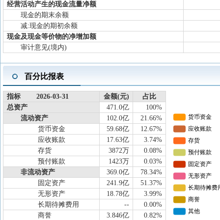
经营活动产生的现金流量净额
现金的期末余额
减:现金的期初余额
现金及现金等价物的净增加额
审计意见(境内)
百分比报表
指标 2026-03-31
金额(元)
占比
总资产
471.0亿
100%
流动资产
102.0亿
21.66%
货币资金
59.68亿
12.67%
应收账款
17.63亿
3.74%
存货
3872万
0.08%
预付账款
1423万
0.03%
非流动资产
369.0亿
78.34%
固定资产
241.9亿
51.37%
无形资产
18.78亿
3.99%
长期待摊费用
--
0.00%
商誉
3.846亿
0.82%