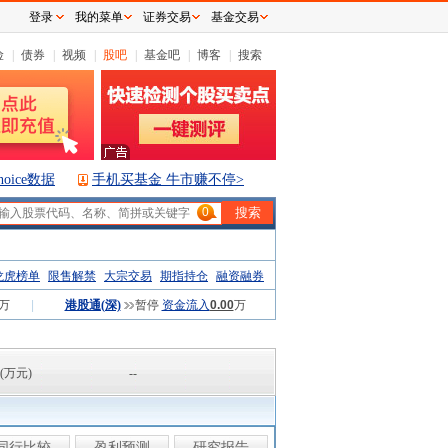
登录
我的菜单
证券交易
基金交易
险
|
债券
|
视频
|
股吧
|
基金吧
|
博客
|
搜索
hoice数据
手机买基金 牛市赚不停>
0
龙虎榜单
限售解禁
大宗交易
期指持仓
融资融券
万
|
港股通(深)
暂停
资金流入
0.00
万
(万元)
--
同行比较
盈利预测
研究报告