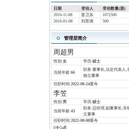
日期
变动人
变动数量(股)
2016-11-08
姜卫东
1072500
2016-01-08
刘景洲
500
管理层简介
周超男
性别:
女
学历:
硕士
职务:
董事长,法定代表人,
当前年龄:
66
独立董事
任职时间:
2022-08-24至今
李笠
性别:
男
学历:
硕士
职务:
总经理,副董事长,非
当前年龄:
43
立董事
任职时间:
2022-08-08至今