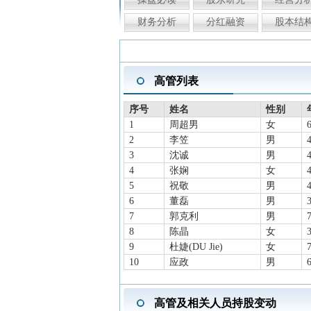
财务分析
分红融资
股本结
高管列表
序号
姓名
性别
1
周超男
女
2
李笠
男
3
沈诚
男
4
张娴
女
5
祝敬
男
6
董磊
男
7
郭克利
男
8
陈晶
女
9
杜婕(DU Jie)
女
10
应政
男
高管及相关人员持股变动