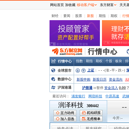
网站首页
加收藏
移动客户端
东方财富
天天
财经
|
要闻
|
股票
|
新股
|
期指
|
期权
|
行
指数
|
期指
|
期权
|
个股
|
板块
|
排
行情中心
上证
：
-
-
-
(涨:
-
平:
-
跌:
-
)
全球股市
数据中心
新股申购
新股日历
资金流向
A
沪深港通
沪股通
暂停
资金流入
0.00
最近访问：
浦发银行
网宿科技
中原高速
武
润泽科技
弘业股份
富临运业
隆基机械
中
--
300442
今开:
--
操盘必读
股东研究
经营分