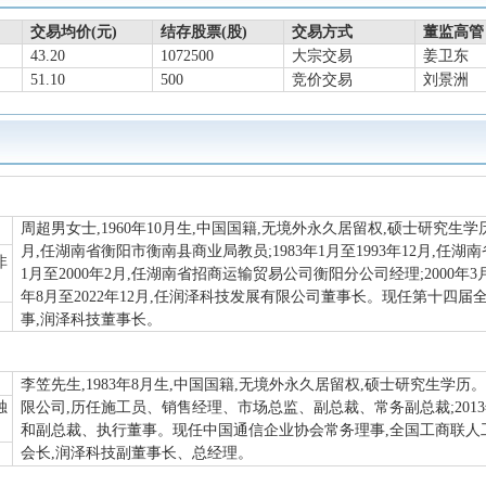
交易均价(元)
结存股票(股)
交易方式
董监高管
43.20
1072500
大宗交易
姜卫东
51.10
500
竞价交易
刘景洲
周超男女士,1960年10月生,中国国籍,无境外永久居留权,硕士研究生学历,
月,任湖南省衡阳市衡南县商业局教员;1983年1月至1993年12月,任湖
非
1月至2000年2月,任湖南省招商运输贸易公司衡阳分公司经理;2000年3
年8月至2022年12月,任润泽科技发展有限公司董事长。现任第十四
事,润泽科技董事长。
李笠先生,1983年8月生,中国国籍,无境外永久居留权,硕士研究生学历。2
独
限公司,历任施工员、销售经理、市场总监、副总裁、常务副总裁;201
和副总裁、执行董事。现任中国通信企业协会常务理事,全国工商联人
会长,润泽科技副董事长、总经理。