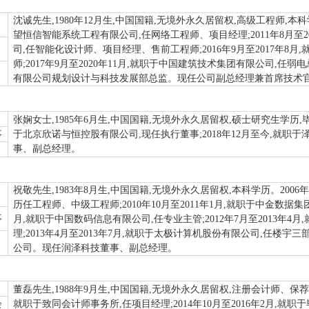
沈诚先生,1980年12月生,中国国籍,无境外永久居留权,高级工程师,本科学
望恒信智能系统工程有限公司,任网络工程师、项目经理;2011年8月至2
司,任智能化设计师、项目经理、售前工程师;2016年9月至2017年8
师;2017年9月至2020年11月,就职于中国建筑技术集团有限公司,任弱电
有限公司规划设计与科技发展部总监。现任公司副总经理兼首席技术官(
张娴女士,1985年6月生,中国国籍,无境外永久居留权,硕士研究生学历,
事
于北京欣诺与恒控股有限公司,现任执行董事;2018年12月至今,就职
事、副总经理。
祝敬先生,1983年8月生,中国国籍,无境外永久居留权,本科学历。2006年
历任工程师、中级工程师;2010年10月至2011年1月,就职于中金数据集团
事
月,就职于中国数码信息有限公司,任专业主管;2012年7月至2013年
理;2013年4月至2013年7月,就职于太极计算机股份有限公司,任楼宇三
公司。现任润泽科技董事、副总经理。
董磊先生,1988年9月生,中国国籍,无境外永久居留权,注册会计师、保荐代表
会
就职于致同会计师事务所,任项目经理;2014年10月至2016年2月,就职