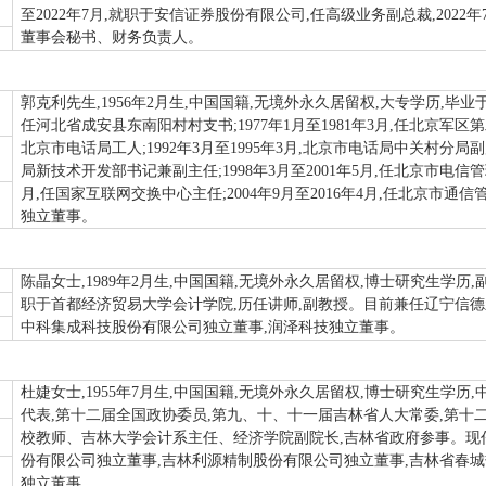
至2022年7月,就职于安信证券股份有限公司,任高级业务副总裁,202
董事会秘书、财务负责人。
郭克利先生,1956年2月生,中国国籍,无境外永久居留权,大专学历,毕业于北
任河北省成安县东南阳村村支书;1977年1月至1981年3月,任北京军区第二
北京市电话局工人;1992年3月至1995年3月,北京市电话局中关村分局副局
局新技术开发部书记兼副主任;1998年3月至2001年5月,任北京市电信管理
月,任国家互联网交换中心主任;2004年9月至2016年4月,任北京市通信
独立董事。
陈晶女士,1989年2月生,中国国籍,无境外永久居留权,博士研究生学历,副
职于首都经济贸易大学会计学院,历任讲师,副教授。目前兼任辽宁信德
中科集成科技股份有限公司独立董事,润泽科技独立董事。
杜婕女士,1955年7月生,中国国籍,无境外永久居留权,博士研究生学历
代表,第十二届全国政协委员,第九、十、十一届吉林省人大常委,第
校教师、吉林大学会计系主任、经济学院副院长,吉林省政府参事。现任
份有限公司独立董事,吉林利源精制股份有限公司独立董事,吉林省春
独立董事。