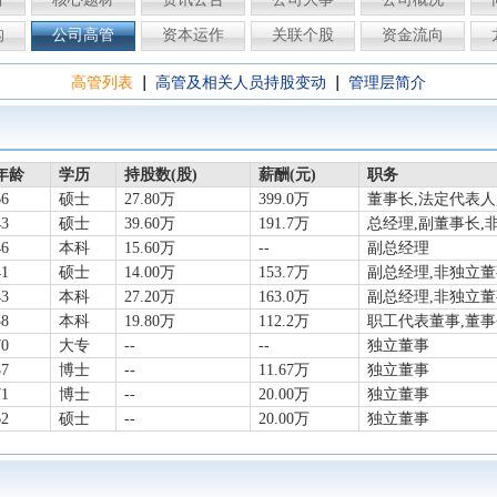
构
公司高管
资本运作
关联个股
资金流向
|
|
高管列表
高管及相关人员持股变动
管理层简介
年龄
学历
持股数(股)
薪酬(元)
职务
66
硕士
27.80万
399.0万
董事长,法定代表人
43
硕士
39.60万
191.7万
总经理,副董事长,
46
本科
15.60万
--
副总经理
41
硕士
14.00万
153.7万
副总经理,非独立董
43
本科
27.20万
163.0万
副总经理,非独立董
38
本科
19.80万
112.2万
职工代表董事,董事
70
大专
--
--
独立董事
37
博士
--
11.67万
独立董事
71
博士
--
20.00万
独立董事
62
硕士
--
20.00万
独立董事