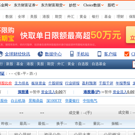
基金网
东方财富证券
东方财富期货
妙想
Choice数据
股吧
情
|
数据
|
全球
|
美股
|
港股
|
期货
|
外汇
|
黄金
|
银行
|
基金
|
理财
|
保
全球财经快讯
数据中心
手机站
客户端
C
行
|
新股
|
基金
|
港股
|
美股
|
期货
|
外汇
|
黄金
|
自选股
|
自选基金
深证
：
-
-
-
(涨:
-
平:
-
跌:
-
)
H股比价
主力排名
板块资金
个股研报
行业研报
盈利预测
千股千评
年报季报
万
|
深股通
暂停
资金流入
0.00
万
|
港股通(沪)
暂停
资金流入
0.00
钢股份
白云机场
景顺鼎益
深100ETF
华夏银行
中恒电气
国一重
中航精机
江铃汽车
--
--
成交额：
--
成交量：
--
(手)
昨收:
--
最高:
--
最低:
--
换手:
--
市盈:
--
量比:
--
振幅:
--
析
核心题材
资讯公告
公司大事
公司概况