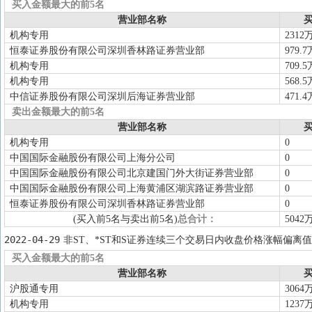
买入金额最大的前5名
营业部名称
买
机构专用
2312
恒泰证券股份有限公司深圳香林路证券营业部
979.7
机构专用
709.5
机构专用
568.5
中信证券股份有限公司深圳后海证券营业部
471.4
卖出金额最大的前5名
营业部名称
买
机构专用
0
中国国际金融股份有限公司上海分公司
0
中国国际金融股份有限公司北京建国门外大街证券营业部
0
中国国际金融股份有限公司上海黄浦区湖滨路证券营业部
0
恒泰证券股份有限公司深圳香林路证券营业部
0
(买入前5名与卖出前5名)
总合计：
5042
2022-04-29
非ST、*ST和S证券连续三个交易日内收盘价格涨幅偏离值
买入金额最大的前5名
营业部名称
买
沪股通专用
3064
机构专用
1237