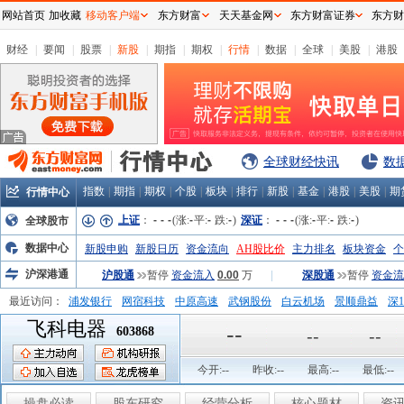
网站首页
加收藏
移动客户端
东方财富
天天基金网
东方财富证券
东方财
财经
|
要闻
|
股票
|
新股
|
期指
|
期权
|
行情
|
数据
|
全球
|
美股
|
港股
全球财经快讯
数
指数
|
期指
|
期权
|
个股
|
板块
|
排行
|
新股
|
基金
|
港股
|
美股
|
期
行情中心
上证
：
-
-
-
(涨:
-
平:
-
跌:
-
)
深证
：
-
-
-
(涨:
-
平:
-
跌:
-
)
全球股市
数据中心
新股申购
新股日历
资金流向
AH股比价
主力排名
板块资金
个
沪深港通
沪股通
暂停
资金流入
0.00
万
|
深股通
暂停
资金流
最近访问：
浦发银行
网宿科技
中原高速
武钢股份
白云机场
景顺鼎益
深1
飞科电器
弘业股份
富临运业
隆基机械
中国一重
中航精机
江铃汽车
--
603868
--
--
今开:
--
昨收:
--
最高:
--
最低:
--
操盘必读
股东研究
经营分析
核心题材
资