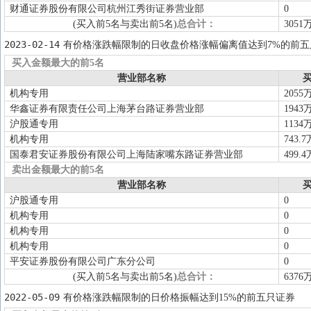
财通证券股份有限公司杭州江秀街证券营业部
0
(买入前5名与卖出前5名)
总合计：
3051
2023-02-14
有价格涨跌幅限制的日收盘价格涨幅偏离值达到7%的前五
买入金额最大的前5名
营业部名称
买
机构专用
2055
华鑫证券有限责任公司上海茅台路证券营业部
1943
沪股通专用
1134
机构专用
743.7
国泰君安证券股份有限公司上海陆家嘴东路证券营业部
499.4
卖出金额最大的前5名
营业部名称
买
沪股通专用
0
机构专用
0
机构专用
0
机构专用
0
平安证券股份有限公司广东分公司
0
(买入前5名与卖出前5名)
总合计：
6376
2022-05-09
有价格涨跌幅限制的日价格振幅达到15%的前五只证券