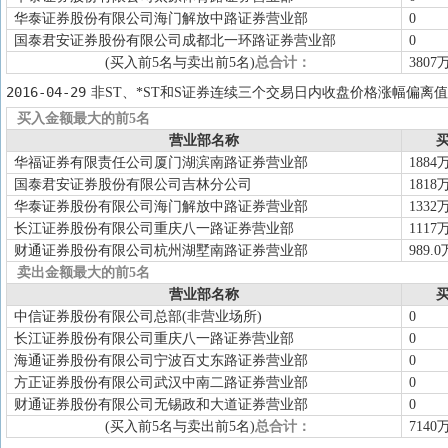
华泰证券股份有限公司海门解放中路证券营业部
0
国泰君安证券股份有限公司成都北一环路证券营业部
0
(买入前5名与卖出前5名)
总合计：
3807
2016-04-29
非ST、*ST和S证券连续三个交易日内收盘价格涨幅偏离值
买入金额最大的前5名
营业部名称
买
华福证券有限责任公司厦门湖滨南路证券营业部
1884
国泰君安证券股份有限公司吉林分公司
1818
华泰证券股份有限公司海门解放中路证券营业部
1332
长江证券股份有限公司重庆八一路证券营业部
1117
财通证券股份有限公司杭州湖墅南路证券营业部
989.0
卖出金额最大的前5名
营业部名称
买
中信证券股份有限公司总部(非营业场所)
0
长江证券股份有限公司重庆八一路证券营业部
0
海通证券股份有限公司宁波百丈东路证券营业部
0
方正证券股份有限公司武汉中南二路证券营业部
0
财通证券股份有限公司无锡政和大道证券营业部
0
(买入前5名与卖出前5名)
总合计：
7140