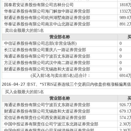
国泰君安证券股份有限公司吉林分公司
1818
华泰证券股份有限公司海门解放中路证券营业部
1332
财通证券股份有限公司杭州湖墅南路证券营业部
989.0
华泰证券股份有限公司南京中山北路证券营业部
891.2
卖出金额最大的前5名
营业部名称
买
中信证券股份有限公司总部(非营业场所)
0
长江证券股份有限公司重庆八一路证券营业部
0
海通证券股份有限公司宁波百丈东路证券营业部
0
方正证券股份有限公司武汉中南二路证券营业部
0
财通证券股份有限公司无锡政和大道证券营业部
0
(买入前5名与卖出前5名)
总合计：
6914
2016-04-27
非ST、*ST和S证券连续三个交易日内收盘价格涨幅偏离值
买入金额最大的前5名
营业部名称
买
海通证券股份有限公司宁波百丈东路证券营业部
926.7
财通证券股份有限公司无锡政和大道证券营业部
679.1
宏信证券有限责任公司西安唐延路证券营业部
574.2
中国中投证券有限责任公司宁波江东北路证券营业部
2.30万
中国中投证券有限责任公司无锡清扬路证券营业部
2.30万