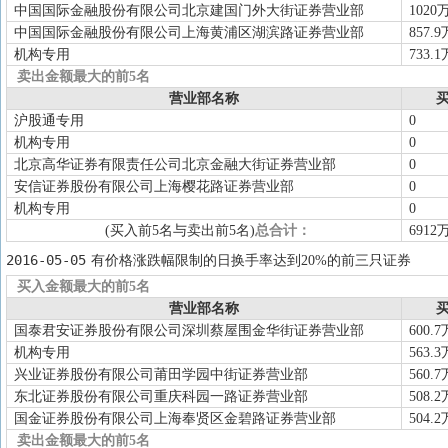
中国国际金融股份有限公司北京建国门外大街证券营业部
1020
中国国际金融股份有限公司上海黄浦区湖滨路证券营业部
857.9
机构专用
733.1
卖出金额最大的前5名
营业部名称
买
沪股通专用
0
机构专用
0
北京高华证券有限责任公司北京金融大街证券营业部
0
安信证券股份有限公司上海樱花路证券营业部
0
机构专用
0
(买入前5名与卖出前5名)
总合计：
6912
2016-05-05
有价格涨跌幅限制的日换手率达到20%的前三只证券
买入金额最大的前5名
营业部名称
买
国泰君安证券股份有限公司深圳蔡屋围金华街证券营业部
600.7
机构专用
563.3
兴业证券股份有限公司莆田学园中街证券营业部
560.7
东北证券股份有限公司重庆科园一路证券营业部
508.2
国金证券股份有限公司上海奉贤区金碧路证券营业部
504.2
卖出金额最大的前5名