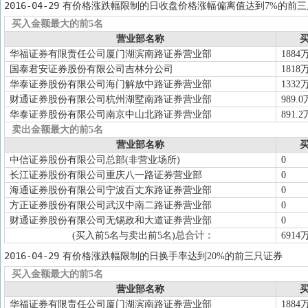
2016-04-29
有价格涨跌幅限制的日收盘价格涨幅偏离值达到7%的前三
买入金额最大的前5名
营业部名称
买
华福证券有限责任公司厦门湖滨南路证券营业部
1884
国泰君安证券股份有限公司吉林分公司
1818
华泰证券股份有限公司海门解放中路证券营业部
1332
财通证券股份有限公司杭州湖墅南路证券营业部
989.0
华泰证券股份有限公司南京中山北路证券营业部
891.2
卖出金额最大的前5名
营业部名称
买
中信证券股份有限公司总部(非营业场所)
0
长江证券股份有限公司重庆八一路证券营业部
0
海通证券股份有限公司宁波百丈东路证券营业部
0
方正证券股份有限公司武汉中南二路证券营业部
0
财通证券股份有限公司无锡政和大道证券营业部
0
(买入前5名与卖出前5名)
总合计：
6914
2016-04-29
有价格涨跌幅限制的日换手率达到20%的前三只证券
买入金额最大的前5名
营业部名称
买
华福证券有限责任公司厦门湖滨南路证券营业部
1884