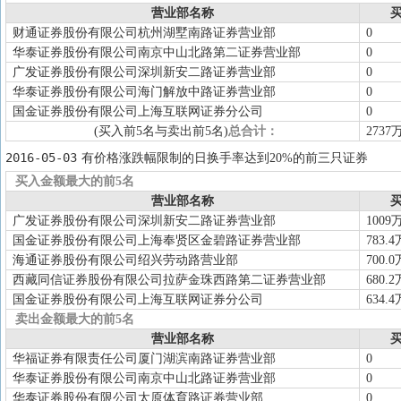
营业部名称
买
财通证券股份有限公司杭州湖墅南路证券营业部
0
华泰证券股份有限公司南京中山北路第二证券营业部
0
广发证券股份有限公司深圳新安二路证券营业部
0
华泰证券股份有限公司海门解放中路证券营业部
0
国金证券股份有限公司上海互联网证券分公司
0
(买入前5名与卖出前5名)
总合计：
2737
2016-05-03
有价格涨跌幅限制的日换手率达到20%的前三只证券
买入金额最大的前5名
营业部名称
买
广发证券股份有限公司深圳新安二路证券营业部
1009
国金证券股份有限公司上海奉贤区金碧路证券营业部
783.4
海通证券股份有限公司绍兴劳动路营业部
700.0
西藏同信证券股份有限公司拉萨金珠西路第二证券营业部
680.2
国金证券股份有限公司上海互联网证券分公司
634.4
卖出金额最大的前5名
营业部名称
买
华福证券有限责任公司厦门湖滨南路证券营业部
0
华泰证券股份有限公司南京中山北路证券营业部
0
华泰证券股份有限公司太原体育路证券营业部
0