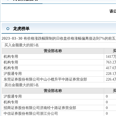
2024-04-16
分红送转
2023年度分配10派23元(含税)，股权登记日
2024-04-01
股东大会
于2024-04-01召开2023年年度股东大
该
2024-03-12
年报披露
2023年年报归属净利润10.2亿元，同比
2024-03-12
股东户数
截止2023-12-31，公司A股股东户数为7
龙虎榜单
2023-10-28
三季报披露
2023年三季报归属净利润8.27亿元，同
2023-08-25
中报披露
2023年中报归属净利润6.083亿元，同
2023-03-30
有价格涨跌幅限制的日收盘价格涨幅偏离值达到7%的前五
2023-05-31
分红送转
2022年度分配10派20元(含税)，股权登记日
买入金额最大的前5名
营业部名称
买
2023-05-18
股东大会
于2023-05-18召开2022年年度股东大
机构专用
1417
2023-04-28
一季报披露
2023年一季报归属净利润3.202亿元，
机构专用
763.2
机构专用
417.0
沪股通专用
228.1
东莞证券股份有限公司中山小榄升平中路证券营业部
226.4
卖出金额最大的前5名
营业部名称
买
沪股通专用
0
机构专用
0
招商证券股份有限公司济南经十路证券营业部
0
中信证券股份有限公司浙江分公司
0