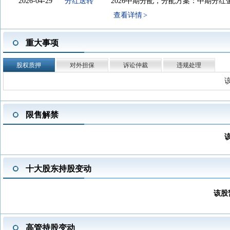
2026-04-29
分红送转
2026中期分配，分配方案：中期分红
查看详情
2026-04-29
股东户数
截止2026-03-31，公司A股股东户数为1
重大事项
2025-11-13
投资互动
新增4条投资者互动内容。
2025-10-28
三季报披露
2025年三季报归属净利润4.571亿元，
股权质押
对外担保
诉讼仲裁
违规处理
2025-08-30
中报披露
2025年中报归属净利润3.211亿元，同
2025-06-05
分红送转
2024年度分配10派5元(含税)，股权登记日
2025-05-20
股东大会
于2025-05-20召开2024年年度股东大
限售解禁
2025-04-30
一季报披露
2025年一季报归属净利润1.809亿元，
2025-04-30
年报披露
2024年年报归属净利润4.579亿元，同
2025-04-30
股东户数
截止2024-12-31，公司A股股东户数为1
2024-10-31
三季报披露
2024年三季报归属净利润4.646亿元，
十大股东持股变动
2024-08-28
中报披露
2024年中报归属净利润3.155亿元，同
2024-06-18
机构调研
于2024-06-18接待调研，参与对
该股
式：业绩说明会
2024-04-29
一季报披露
2024年一季报归属净利润1.801亿元，
高管持股变动